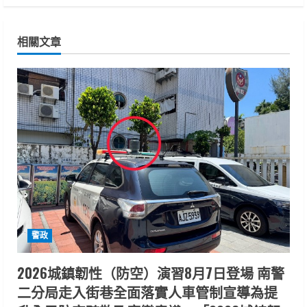
i
n
相關文章
u
e
R
e
a
d
i
警政
n
2026城鎮韌性（防空）演習8月7日登場 南警
二分局走入街巷全面落實人車管制宣導為提
g