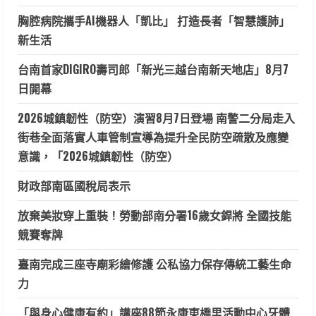
胸腔病院攜手AI機器人「凱比」 打造長者「智慧護肺」
新生活
台南首家DIGIRO壽司郎「新光三越台南新天地店」8月7
日開幕
2026城鎮韌性（防空）演習8月7日登場 南警二分局走入
街巷全面落實人車管制宣導為提升全民防空疏散及應變
意識，「2026城鎮韌性（防空）
財政部南區國稅局表示
放棄美妝穿上重裝！勞動部南分署16歲女銲將 全國技能
競賽奪牌
臺南完成三座寺廟彩繪修護 公私協力保存傳統工藝生命
力
「與身心健康有約」講座88節永康東橋里活動中心牙體