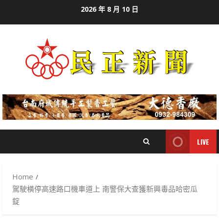
Skip
2026 年 8 月 10 日
to
content
LIVE
Home
駕駛橫停高速路口機車道上 南警保大查獲新興毒品哈密瓜
錠