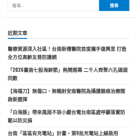
搜
尋
關
鍵
近期文章
字:
醫療資源深入社區！台南新樓醫院首度攜手復興里 打造
全方位高齡友善防護網
「2026臺南七股海鮮節」熱鬧開幕 二千人齊聚六孔碼頭
同歡
【海福刀】無傷口、無輻射安南醫院為攝護腺癌治療開
啟新選擇
「白海豚」帶來風雨不容小覷台電台南區處呼籲落實防
範以防災損
台南「區區有充電站」計畫，第9批充電站上線啟用