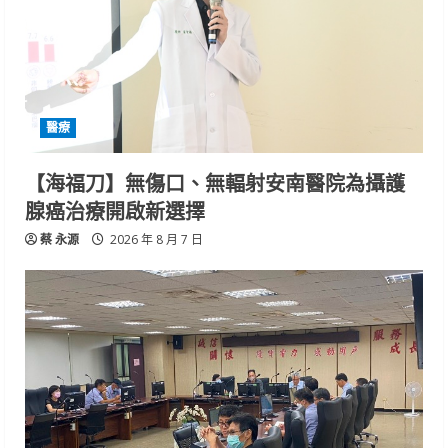
醫療
【海福刀】無傷口、無輻射安南醫院為攝護
腺癌治療開啟新選擇
蔡 永源
2026 年 8 月 7 日