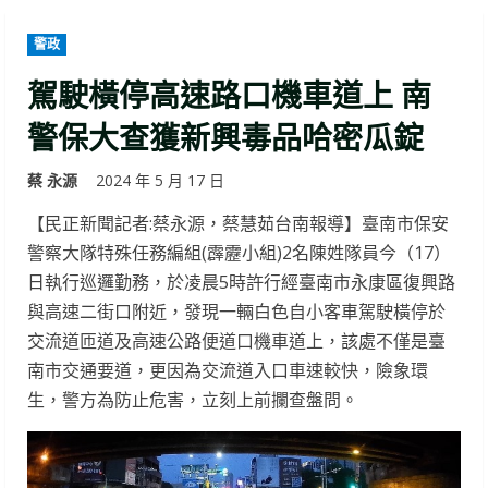
警政
駕駛橫停高速路口機車道上 南
警保大查獲新興毒品哈密瓜錠
蔡 永源
2024 年 5 月 17 日
【民正新聞記者:蔡永源，蔡慧茹台南報導】臺南市保安
警察大隊特殊任務編組(霹靂小組)2名陳姓隊員今（17）
日執行巡邏勤務，於凌晨5時許行經臺南市永康區復興路
與高速二街口附近，發現一輛白色自小客車駕駛橫停於
交流道匝道及高速公路便道口機車道上，該處不僅是臺
南市交通要道，更因為交流道入口車速較快，險象環
生，警方為防止危害，立刻上前攔查盤問。