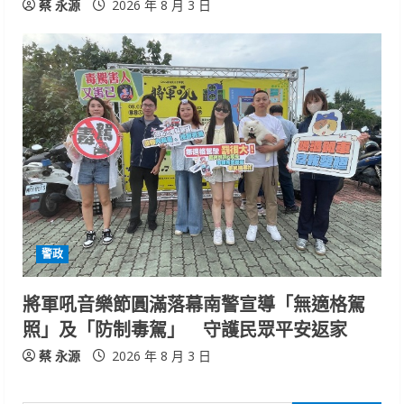
蔡 永源
2026 年 8 月 3 日
警政
將軍吼音樂節圓滿落幕南警宣導「無適格駕
照」及「防制毒駕」 守護民眾平安返家
蔡 永源
2026 年 8 月 3 日