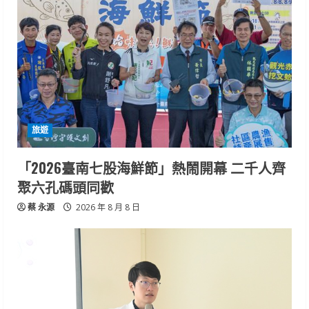
旅遊
「2026臺南七股海鮮節」熱鬧開幕 二千人齊
聚六孔碼頭同歡
蔡 永源
2026 年 8 月 8 日