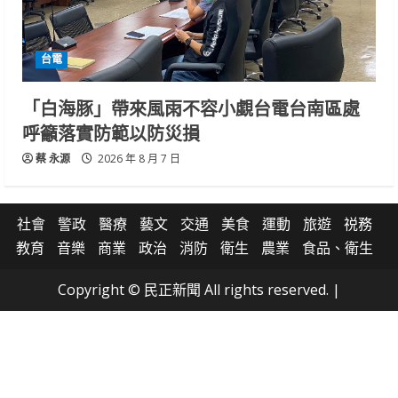
台電
「白海豚」帶來風雨不容小覷台電台南區處
呼籲落實防範以防災損
蔡 永源
2026 年 8 月 7 日
社會
警政
醫療
藝文
交通
美食
運動
旅遊
祱務
教育
音樂
商業
政治
消防
衛生
農業
食品、衛生
Copyright © 民正新聞 All rights reserved.
|