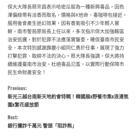
保大大隊長蔡宗昌表示哈密瓜錠為一種新興毒品，因色
澤偏綠帶有淡香而取名，價格與K他命、毒咖啡包接近，
服用後會產生迷幻效果，因有香氣吸引不少年輕人嘗
鮮，南市警局廖局長上任以來，多次指示保大加強轄區
治安巡邏，對於犯罪不法應落實盤查，確保臺南市民安
全，本次特別感謝霹靂小組同仁勇於任事，展現了強力
打擊犯罪、取締不法的決心。蔡大隊長強調，保大將持
續維護臺南市治安，杜絕毒品氾濫，以實際行動保障市
民生命財產安全！
C
Previous:
新光三越台南新天地約會特輯！韓國展x野餐市集x浪漫氛
o
圍x繁花盛放節
n
Next:
t
銀行攔詐千萬元 警頒「阻詐熊」