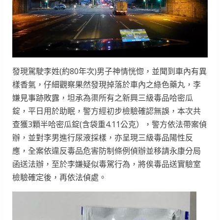
發現駕駛李姓(約80年次)男子神情恍惚，並聞到車內有異
樣香氣，仔細觀察果然發現掉落於車內之綠色藥丸，李
嫌見事跡敗露，坦承為渠所有之新興三級毒品哈密瓜
錠，平日用於助眠，警方經初步檢驗確認無誤，本次共
查獲3顆半哈密瓜錠(含袋重4.11公克），警方依法帶案偵
辦，並對李男進行尿液採樣，亦呈現三級毒品陽性反
應，全案依違反毒品危害防制條例偵辦並移請永康分局
函送法辦，至於李嫌疑似毒駕行為，將俟毒品送實驗室
檢驗確定後，再依法偵處。