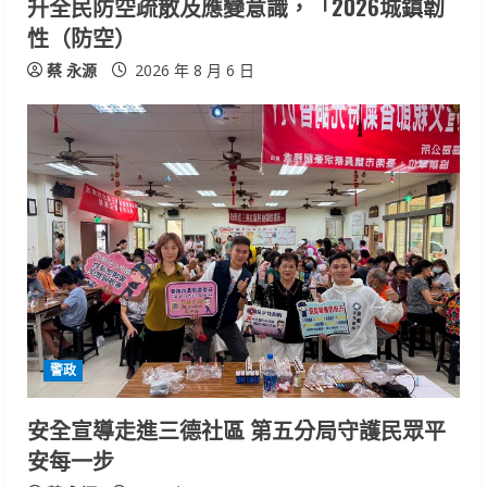
升全民防空疏散及應變意識，「2026城鎮韌
性（防空）
蔡 永源
2026 年 8 月 6 日
警政
安全宣導走進三德社區 第五分局守護民眾平
安每一步