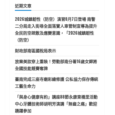
鍵
近期文章
字:
2026城鎮韌性（防空）演習8月7日登場 南警
二分局走入街巷全面落實人車管制宣導為提升
全民防空疏散及應變意識，「2026城鎮韌性
（防空）
財政部南區國稅局表示
放棄美妝穿上重裝！勞動部南分署16歲女銲將
全國技能競賽奪牌
臺南完成三座寺廟彩繪修護 公私協力保存傳統
工藝生命力
「與身心健康有約」講座88節永康東橋里活動
中心牙體技術師胡明芳演講「無齒之痛」歡迎
踴躍參加