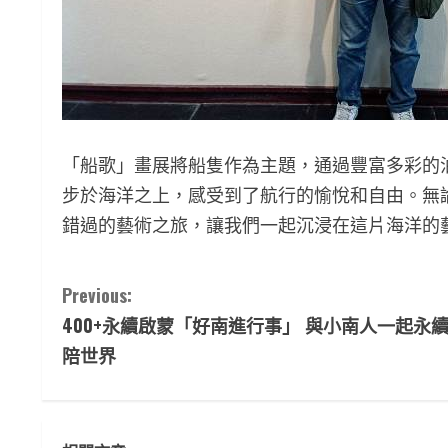
「船歌」畫展將船隻作為主題，通過豐富多彩的
步於海洋之上，感受到了航行的愉悅和自由。無
錯過的藝術之旅，讓我們一起沉浸在這片海洋的
C
Previous:
400+永續啟蒙「好南進行事」 與小南人一起永
o
陪世界
n
t