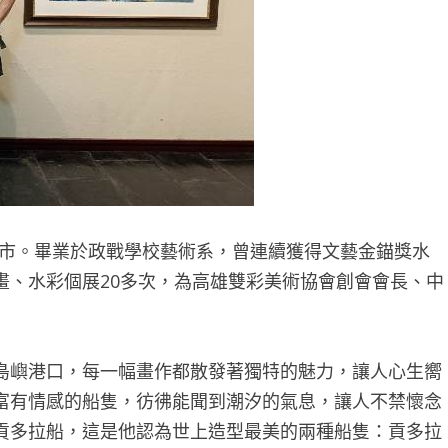
雄市。畢業於政戰學校藝術系，曾連續獲得文藝金錨獎水
畫、水彩個展20多次，為高雄雙彩美術協會創會會長、中
島嶼港口，每一幅畫作都散發著獨特的魅力，讓人心生嚮
富有情感的船隻，彷彿能聞到潮汐的氣息，讓人不禁懷念
貢多拉船，這是他認為世上造型最美的兩種船隻：貢多拉