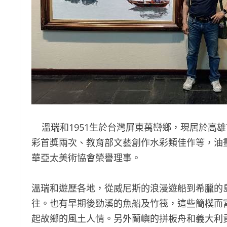
溫瑞和1951生於台灣屏東萬巒鄉，現居於高
彩首獎兩次、教育部文藝創作水彩類佳作等，油
華亞太美術協會榮譽理事。
溫瑞和遊歷各地，從威尼斯的浪漫遊船到希臘的
往。也有早期後勁溪的魚船及竹筏，這些簡樸而
起故鄉的風土人情。另外蘭嶼的拼板舟和義大利