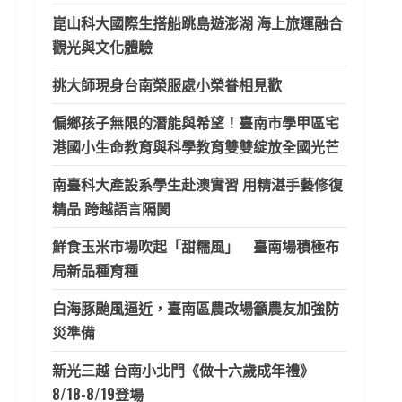
崑山科大國際生搭船跳島遊澎湖 海上旅運融合
觀光與文化體驗
挑大師現身台南榮服處小榮眷相見歡
偏鄉孩子無限的潛能與希望！臺南市學甲區宅
港國小生命教育與科學教育雙雙綻放全國光芒
南臺科大產設系學生赴澳實習 用精湛手藝修復
精品 跨越語言隔閡
鮮食玉米市場吹起「甜糯風」 臺南場積極布
局新品種育種
白海豚颱風逼近，臺南區農改場籲農友加強防
災準備
新光三越 台南小北門《做十六歲成年禮》
8/18-8/19登場