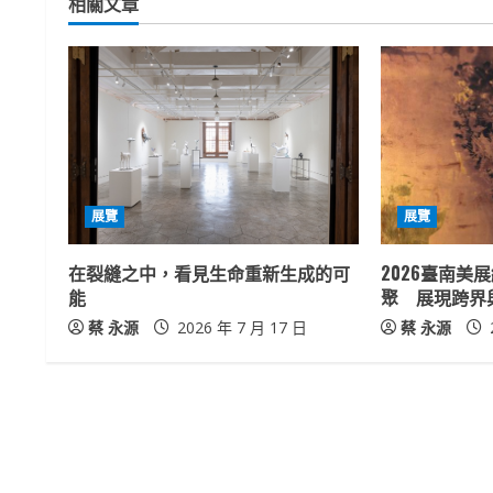
相關文章
i
n
u
e
R
展覽
展覽
e
在裂縫之中，看見生命重新生成的可
2026臺南美
a
能
聚 展現跨界
蔡 永源
2026 年 7 月 17 日
蔡 永源
d
i
n
g