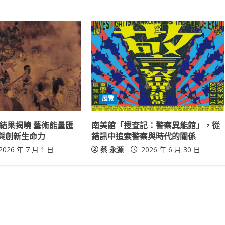
展覽
展結果揭曉 藝術能量匯
南美館「搜查記：警察異能館」，從
與創新生命力
錯訊中追索警察與時代的關係
2026 年 7 月 1 日
蔡 永源
2026 年 6 月 30 日