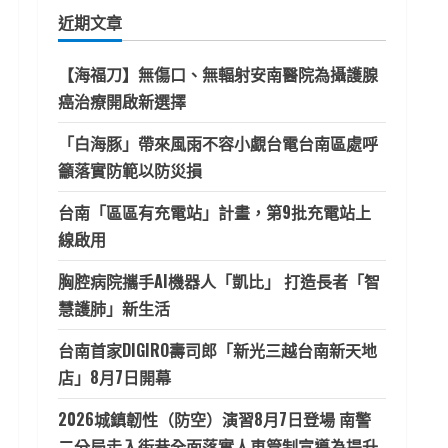
鍵
近期文章
字:
【海福刀】無傷口、無輻射安南醫院為攝護腺
癌治療開啟新選擇
「白海豚」帶來風雨不容小覷台電台南區處呼
籲落實防範以防災損
台南「區區有充電站」計畫，第9批充電站上
線啟用
胸腔病院攜手AI機器人「凱比」 打造長者「智
慧護肺」新生活
台南首家DIGIRO壽司郎「新光三越台南新天地
店」8月7日開幕
2026城鎮韌性（防空）演習8月7日登場 南警
二分局走入街巷全面落實人車管制宣導為提升