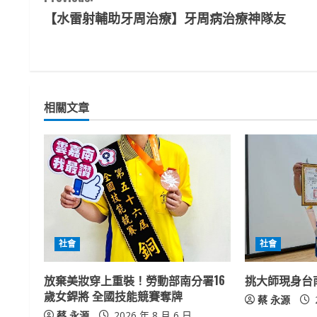
【水雷射輔助牙周治療】牙周病治療神隊友
o
n
t
相關文章
i
n
u
e
R
社會
社會
e
放棄美妝穿上重裝！勞動部南分署16
挑大師現身台
a
歲女銲將 全國技能競賽奪牌
蔡 永源
蔡 永源
2026 年 8 月 6 日