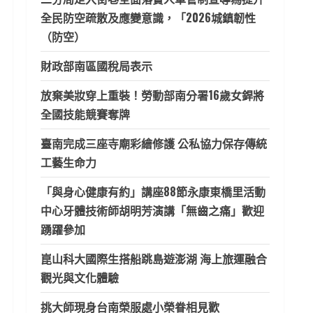
全民防空疏散及應變意識，「2026城鎮韌性
（防空）
財政部南區國稅局表示
放棄美妝穿上重裝！勞動部南分署16歲女銲將
全國技能競賽奪牌
臺南完成三座寺廟彩繪修護 公私協力保存傳統
工藝生命力
「與身心健康有約」講座88節永康東橋里活動
中心牙體技術師胡明芳演講「無齒之痛」歡迎
踴躍參加
崑山科大國際生搭船跳島遊澎湖 海上旅運融合
觀光與文化體驗
挑大師現身台南榮服處小榮眷相見歡