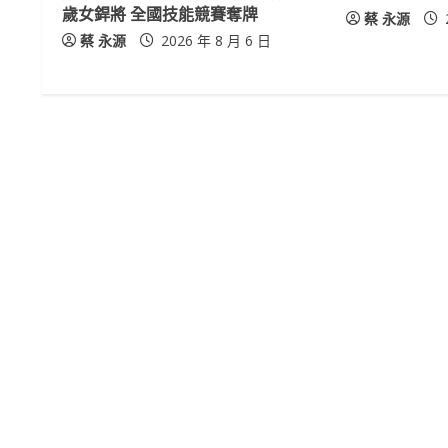
a
歲女銲將 全國技能競賽奪牌
蔡 永源
蔡 永源
2026 年 8 月 6 日
d
i
n
g