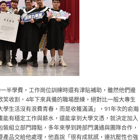
一半學費，工作崗位訓練時還有津貼補助，雖然他們邊
歡笑收割，4年下來具備的職場歷練，絕對比一般大專生
大學生活沒有浪費青春，而是收穫滿滿」，91年次的俞瀚
畫能有穩定工作與薪水，還能拿到大學文憑，就決定加入
包裝組立部門蹲點，多年來學到跨部門溝通與團隊合作，
要產品交給他處理，他直說「很有成就感，連抗壓性也強