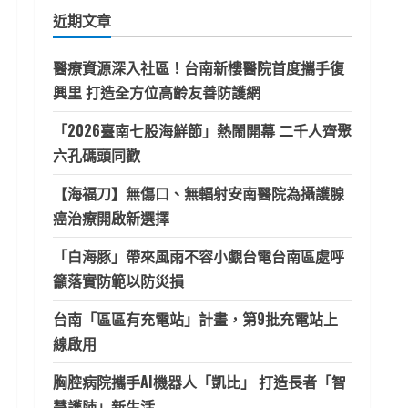
鍵
近期文章
字:
醫療資源深入社區！台南新樓醫院首度攜手復
興里 打造全方位高齡友善防護網
「2026臺南七股海鮮節」熱鬧開幕 二千人齊聚
六孔碼頭同歡
【海福刀】無傷口、無輻射安南醫院為攝護腺
癌治療開啟新選擇
「白海豚」帶來風雨不容小覷台電台南區處呼
籲落實防範以防災損
台南「區區有充電站」計畫，第9批充電站上
線啟用
胸腔病院攜手AI機器人「凱比」 打造長者「智
慧護肺」新生活