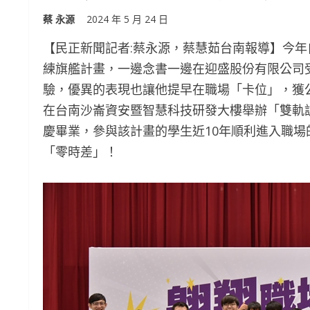
蔡 永源
2024 年 5 月 24 日
【民正新聞記者:蔡永源，蔡慧茹台南報導】今
練旗艦計畫，一邊念書一邊在迎盛股份有限公司
驗，優異的表現也讓他提早在職場「卡位」，獲公
在台南沙崙資安暨智慧科技研發大樓舉辦「雙軌訓
慶畢業，參與該計畫的學生近10年順利進入職場
「零時差」！