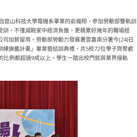
年自崑山科技大學電機系畢業的俞瀚翔，參加勞動部雙軌訓
受訓，不僅減輕家中經濟負擔，更積累好幾年的職場經
司加薪留用。勞動部勞動力發展署雲嘉南分署今(24)日
練旗艦計畫」畢業暨結訓典禮，共5校72位學子齊聚歡
的比例都超過9成以上，學生一踏出校門就與業界接軌