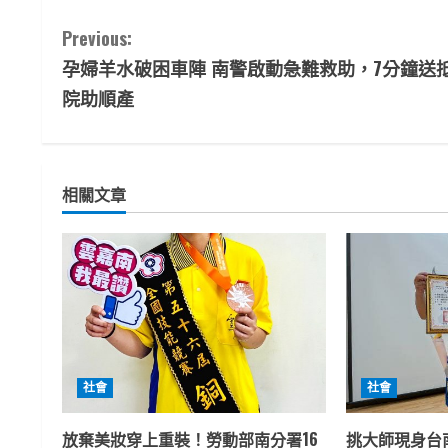
C
Previous:
孕婦羊水破困車陣 南警啟動急難救助，7分鐘送
o
院助順產
n
t
相關文章
i
n
u
e
R
社會
社會
e
放棄美妝穿上重裝！勞動部南分署16
挑大師現身台