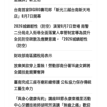
台南首家DIGIRO壽司郎「新光三越台南新天地
店」8月7日開幕
2026城鎮韌性（防空）演習8月7日登場 南警
二分局走入街巷全面落實人車管制宣導為提升
全民防空疏散及應變意識，「2026城鎮韌性
（防空）
財政部南區國稅局表示
放棄美妝穿上重裝！勞動部南分署16歲女銲將
全國技能競賽奪牌
臺南完成三座寺廟彩繪修護 公私協力保存傳統
工藝生命力
「與身心健康有約」講座88節永康東橋里活動
中心牙體技術師胡明芳演講「無齒之痛」歡迎