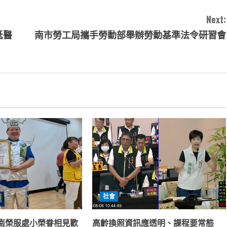
Next:
抵醫
南市勞工局攜手勞動部舉辦勞動基準法令研習會
社會
南榮服處小榮眷相見歡
高齡換照資訊應透明、課程要常態