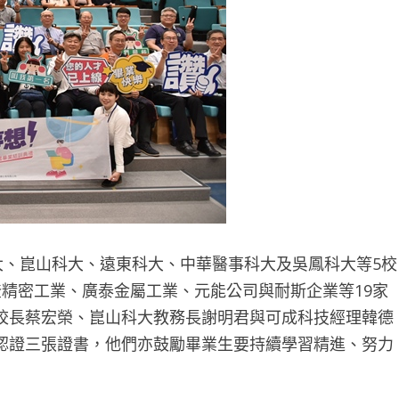
大、崑山科大、遠東科大、中華醫事科大及吳鳳科大等5校
精密工業、廣泰金屬工業、元能公司與耐斯企業等19家
校長蔡宏榮、崑山科大教務長謝明君與可成科技經理韓德
認證三張證書，他們亦鼓勵畢業生要持續學習精進、努力