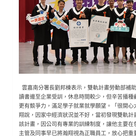
雲嘉南分署長劉邦棟表示，雙軌計畫勞動部補助
讀書邊至企業受訓，休息時間較少，但辛苦播種
更有競爭力，滿足學子就業就學願望。「很開心
翔說，因家中經濟狀況並不好，當初發現雙軌計
該計畫，因公司有專業的訓練制度，讓他主要在
主管及同事早已將瀚翔視為正職員工，放心把重