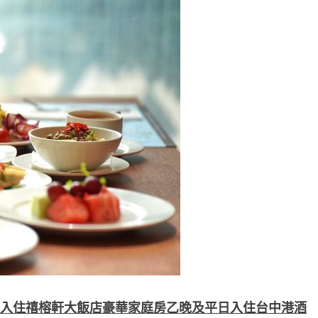
平日入住禧榕軒大飯店豪華家庭房乙晚及平日入住台中港酒