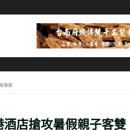
房專案
港酒店搶攻暑假親子客雙