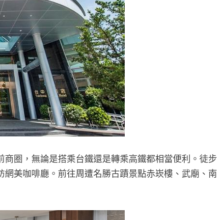
前商圈，無論是搭乘台鐵還是轉乘高鐵都相當便利。徒步
訪網美咖啡廳。前往周遭名勝古蹟景點赤崁樓、武廟、南