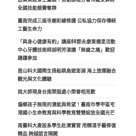
全國技能競賽奪牌
臺南完成三座寺廟彩繪修護 公私協力保存傳統
工藝生命力
「與身心健康有約」講座88節永康東橋里活動
中心牙體技術師胡明芳演講「無齒之痛」歡迎
踴躍參加
崑山科大國際生搭船跳島遊澎湖 海上旅運融合
觀光與文化體驗
挑大師現身台南榮服處小榮眷相見歡
偏鄉孩子無限的潛能與希望！臺南市學甲區宅
港國小生命教育與科學教育雙雙綻放全國光芒
南臺科大產設系學生赴澳實習 用精湛手藝修復
精品 跨越語言隔閡