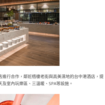
進行合作，鄰近梧棲老街與高美濕地的台中港酒店，提
及室內玩樂區、三溫暖、SPA等設施。