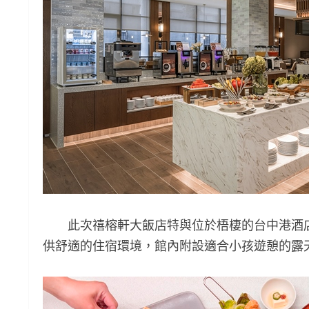
此次禧榕軒大飯店特與位於梧棲的台中港酒店
供舒適的住宿環境，館內附設適合小孩遊憩的露天