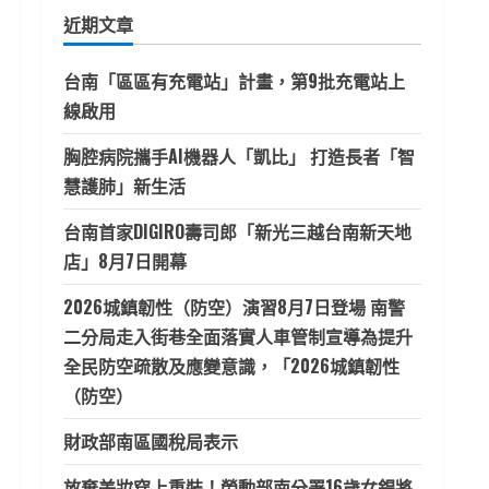
鍵
近期文章
字:
台南「區區有充電站」計畫，第9批充電站上
線啟用
胸腔病院攜手AI機器人「凱比」 打造長者「智
慧護肺」新生活
台南首家DIGIRO壽司郎「新光三越台南新天地
店」8月7日開幕
2026城鎮韌性（防空）演習8月7日登場 南警
二分局走入街巷全面落實人車管制宣導為提升
全民防空疏散及應變意識，「2026城鎮韌性
（防空）
財政部南區國稅局表示
放棄美妝穿上重裝！勞動部南分署16歲女銲將