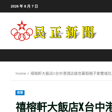
Skip
2026 年 8 月 7 日
to
content
Home
禧榕軒大飯店X台中港酒店搶攻暑假親子客雙城住
商業
禧榕軒大飯店X台中