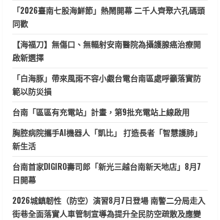
「2026臺南七股海鮮節」熱鬧開幕 二千人齊聚六孔碼頭
同歡
【海福刀】無傷口、無輻射安南醫院為攝護腺癌治療開
啟新選擇
「白海豚」帶來風雨不容小覷台電台南區處呼籲落實防
範以防災損
台南「區區有充電站」計畫，第9批充電站上線啟用
胸腔病院攜手AI機器人「凱比」 打造長者「智慧護肺」
新生活
台南首家DIGIRO壽司郎「新光三越台南新天地店」8月7
日開幕
2026城鎮韌性（防空）演習8月7日登場 南警二分局走入
街巷全面落實人車管制宣導為提升全民防空疏散及應變