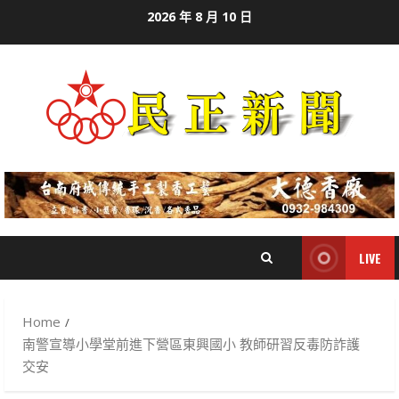
Skip
2026 年 8 月 10 日
to
content
LIVE
Home
南警宣導小學堂前進下營區東興國小 教師研習反毒防詐護
交安