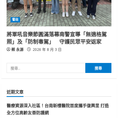
警政
將軍吼音樂節圓滿落幕南警宣導「無適格駕
照」及「防制毒駕」 守護民眾平安返家
蔡 永源
2026 年 8 月 3 日
搜
尋
關
鍵
近期文章
字:
醫療資源深入社區！台南新樓醫院首度攜手復興里 打造
全方位高齡友善防護網