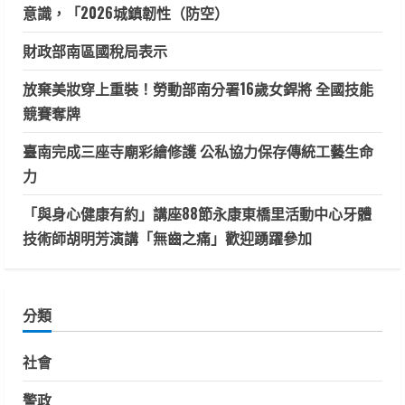
意識，「2026城鎮韌性（防空）
財政部南區國稅局表示
放棄美妝穿上重裝！勞動部南分署16歲女銲將 全國技能
競賽奪牌
臺南完成三座寺廟彩繪修護 公私協力保存傳統工藝生命
力
「與身心健康有約」講座88節永康東橋里活動中心牙體
技術師胡明芳演講「無齒之痛」歡迎踴躍參加
分類
社會
警政