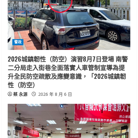
e
a
d
i
警政
n
2026城鎮韌性（防空）演習8月7日登場 南警
二分局走入街巷全面落實人車管制宣導為提
g
升全民防空疏散及應變意識，「2026城鎮韌
性（防空）
蔡 永源
2026 年 8 月 6 日