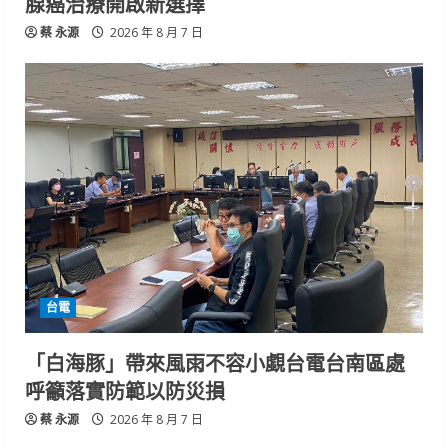
腺癌治療開啟新選擇
蔡 永源
2026 年 8 月 7 日
台電
「白海豚」帶來風雨不容小覷台電台南區處
呼籲落實防範以防災損
蔡 永源
2026 年 8 月 7 日