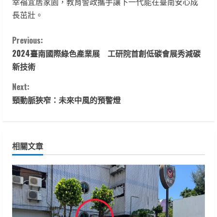
幸福宜居家園，教育警政攜手讓下一代能在臺南安心成
長茁壯。
C
Previous:
2024臺南國際綠色產業展 工研院首創低碳會展秀減碳
o
新技術
n
Next:
t
頸動脈狹窄：未來中風的預警燈
i
n
相關文章
u
e
R