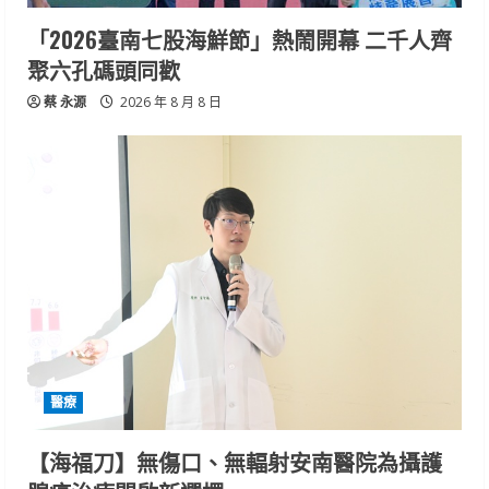
「2026臺南七股海鮮節」熱鬧開幕 二千人齊
聚六孔碼頭同歡
蔡 永源
2026 年 8 月 8 日
醫療
【海福刀】無傷口、無輻射安南醫院為攝護