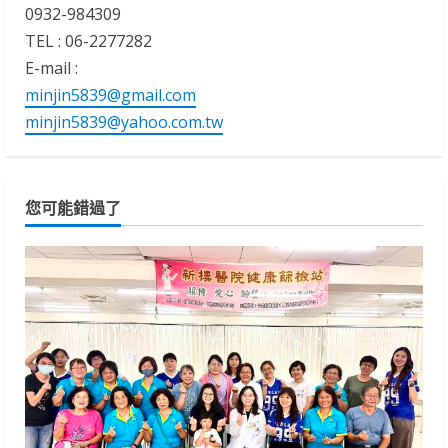
0932-984309
TEL : 06-2277282
E-mail :
minjin5839@gmail.com
minjin5839@yahoo.com.tw
您可能錯過了