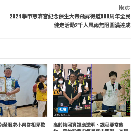
Next:
2024學甲慈濟宮紀念保生大帝飛昇得道988周年全民
健走活動2千人風雨無阻圓滿達成
社會
南榮服處小榮眷相見歡
高齡換照資訊應透明、課程要常態