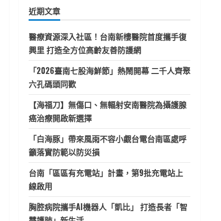
鍵
近期文章
字:
醫療資源深入社區！台南新樓醫院首度攜手復
興里 打造全方位高齡友善防護網
「2026臺南七股海鮮節」熱鬧開幕 二千人齊聚
六孔碼頭同歡
【海福刀】無傷口、無輻射安南醫院為攝護腺
癌治療開啟新選擇
「白海豚」帶來風雨不容小覷台電台南區處呼
籲落實防範以防災損
台南「區區有充電站」計畫，第9批充電站上
線啟用
胸腔病院攜手AI機器人「凱比」 打造長者「智
慧護肺」新生活