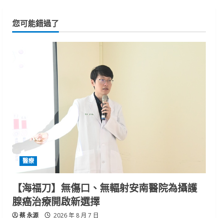
您可能錯過了
醫療
【海福刀】無傷口、無輻射安南醫院為攝護
腺癌治療開啟新選擇
蔡 永源
2026 年 8 月 7 日