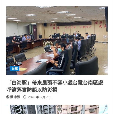
台電
「白海豚」帶來風雨不容小覷台電台南區處
呼籲落實防範以防災損
蔡 永源
2026 年 8 月 7 日