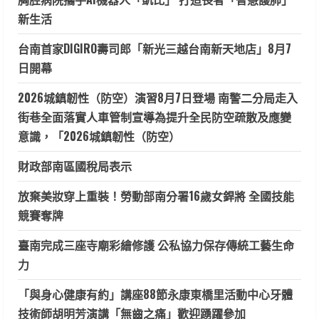
新生活
台南首家DIGIRO壽司郎「新光三越台南新天地店」8月7
日開幕
2026城鎮韌性（防空）演習8月7日登場 南警二分局走入
街巷全面落實人車管制宣導為提升全民防空疏散及應變
意識，「2026城鎮韌性（防空）
財政部南區國稅局表示
放棄美妝穿上重裝！勞動部南分署16歲女銲將 全國技能
競賽奪牌
臺南完成三座寺廟彩繪修護 公私協力保存傳統工藝生命
力
「與身心健康有約」講座88節永康東橋里活動中心牙體
技術師胡明芳演講「無齒之痛」歡迎踴躍參加