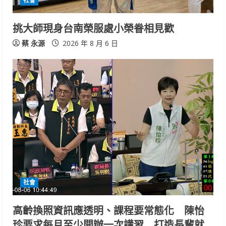
社會
挑大師現身台南榮服處小榮眷相見歡
蔡 永源
2026 年 8 月 6 日
社會
高齡換照資訊應透明、課程要常態化 陳怡
珍要求每月至少開辦一次講習 打造長輩就