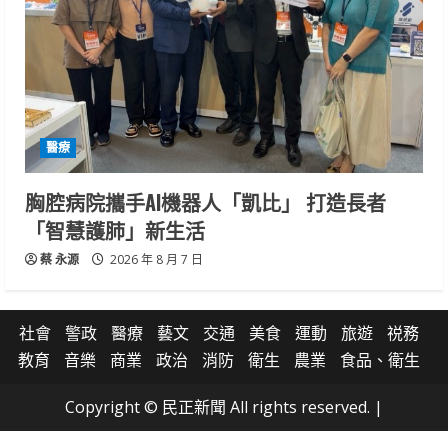
醫療
胸腔病院攜手AI機器人「凱比」 打造長者
「智慧護肺」新生活
蔡 永源
2026 年 8 月 7 日
社會
警政
醫療
藝文
交通
美食
運動
旅遊
祱務
教育
音樂
商業
政治
消防
衛生
農業
食品、衛生
Copyright © 民正新聞 All rights reserved.
|