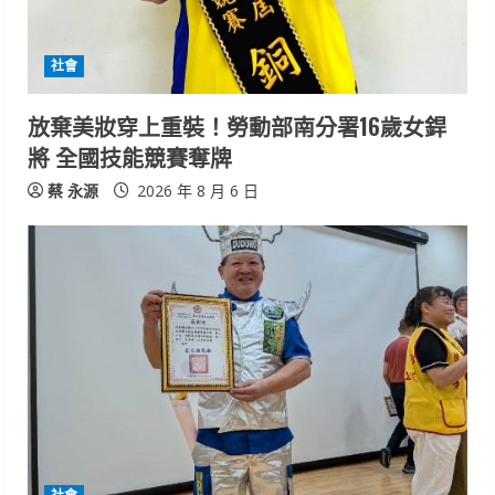
d
i
社會
n
放棄美妝穿上重裝！勞動部南分署16歲女銲
將 全國技能競賽奪牌
g
蔡 永源
2026 年 8 月 6 日