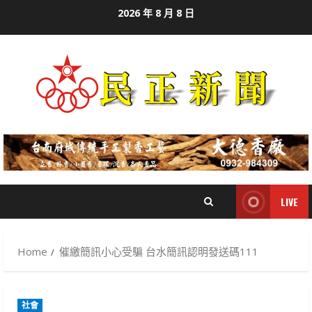
Skip
2026 年 8 月 8 日
to
content
LIVE
Home
催繳簡訊小心受騙 台水簡訊認明發送碼111
社會