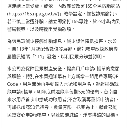
選連結上當受騙。或依「內政部警政署165全民防騙網站
(https://165.npa.gov.tw/)」教學設定，攔截詐騙簡訊。
若不慎上當遭詐騙，請立即撥打165專線，於24小時內到
警局報案，以及時攔阻受騙款項。
為讓民眾減少接觸詐騙訊息，減少誤信降低損害，水公
司自113年1月起配合數位發展部，簡訊帳單改採政府專
屬簡訊短碼「111」發送，以利民眾分辨並認明。
水公司為保障民眾財產安全，提高用戶申請e帳單的意願
與體驗，特別在水費通知單右上方新增一組用戶專屬QR
Code，用戶無須再手動輸入水號和用戶名，輕鬆掃碼就
能申請e帳單，明年底前還能享每期5元的優惠。台南自
來水用戶首次申辦成功啟用者(不含取消再重新申請者)，
再加送超商50元禮券，數量有限，送完為止，藉此鼓勵
民眾安心申請e帳單，以達節能減碳、淨零排碳的目標。