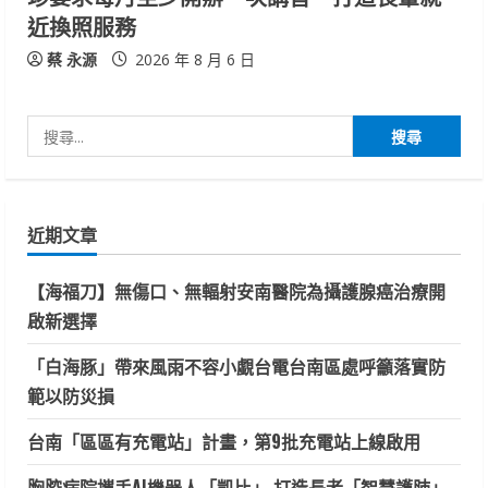
近換照服務
蔡 永源
2026 年 8 月 6 日
搜
尋
關
鍵
近期文章
字:
【海福刀】無傷口、無輻射安南醫院為攝護腺癌治療開
啟新選擇
「白海豚」帶來風雨不容小覷台電台南區處呼籲落實防
範以防災損
台南「區區有充電站」計畫，第9批充電站上線啟用
胸腔病院攜手AI機器人「凱比」 打造長者「智慧護肺」