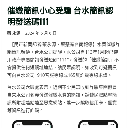
催繳簡訊小心受騙 台水簡訊認
明發送碼111
蔡 永源
2024 年 6 月 6 日
【民正新聞記者:蔡永源，蔡慧茹台南報導】水費催繳詐
騙簡訊頻傳，台水公司提醒，水公司自113年1月起已使
用政府專屬簡訊發送短碼”111″，發送的「催繳簡訊」不
會提供任何短網址連結，請民眾認明，如收到可疑簡訊
可向台水公司1910客服專線或165反詐騙專線求證。
台水公司六區處表示，近期不少民眾收到詐騙集團假冒
自來水公司名義發送催繳水費的簡訊，誘使民眾點擊簡
訊所附超連結連至惡意網站，進一步騙取信用卡、個資
等資訊進行詐騙。