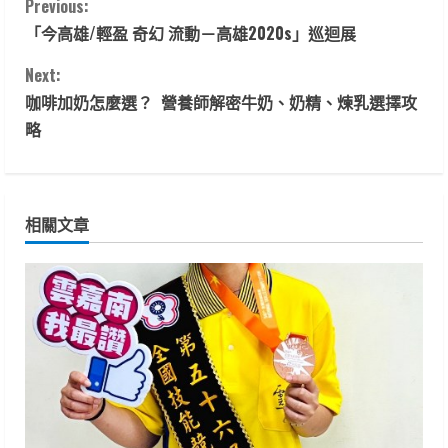
C
Previous:
「今高雄/輕盈 奇幻 流動－高雄2020s」巡迴展
o
Next:
n
咖啡加奶怎麼選？ 營養師解密牛奶、奶精、煉乳選擇攻
t
略
i
n
相關文章
u
e
R
e
a