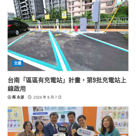
交通
台南「區區有充電站」計畫，第9批充電站上
線啟用
蔡 永源
2026 年 8 月 7 日