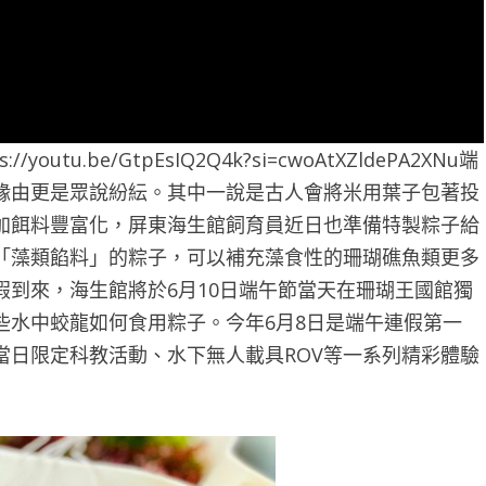
u.be/GtpEsIQ2Q4k?si=cwoAtXZldePA2XNu端
緣由更是眾說紛紜。其中一說是古人會將米用葉子包著投
加餌料豐富化，屏東海生館飼育員近日也準備特製粽子給
「藻類餡料」的粽子，可以補充藻食性的珊瑚礁魚類更多
到來，海生館將於6月10日端午節當天在珊瑚王國館獨
些水中蛟龍如何食用粽子。今年6月8日是端午連假第一
當日限定科教活動、水下無人載具ROV等一系列精彩體驗