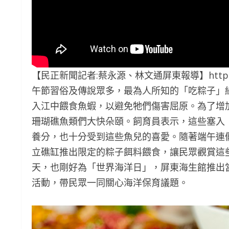
【民正新聞記者:蔡永源、林文通屏東報導】https://yout
午節習俗及傳說眾多，最為人所知的「吃粽子」
入江中餵食魚蝦，以避免牠們傷害屈原。為了增
珊瑚礁魚類們大快朵頤。飼育員表示，這些塞入
養分，也十分受到這些魚兒的喜愛。隨著端午連假
立礁缸推出限定的粽子餌料餵食，讓民眾觀賞這
天，也剛好為「世界海洋日」，屏東海生館推出
活動，帶民眾一同關心海洋保育議題。