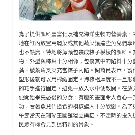
為了提供餌料豐富化及補充海洋生物的營養素，
地在缸內放置高麗菜或其他蔬菜讓這些魚兒們享
也不缺席，特地將藻類包裝成粽子模樣的餌料。
物，外型與粽葉十分相像；包裹其中的餡料十分
藻、皺葉角叉菜充當粽子內餡。飼育員表示，製
塑形後就可以用棉繩固定。海棕梠厚度不一且形
的巧手進行固定，避免一放入水中便散開。在放
便開始爭先恐後的分食，有趣的畫面令人會心一
功，看著魚兒們搶食的模樣讓人十分欣慰。為了讓
午節當天在珊瑚王國館獨立礁缸，不定時的投入
民眾有機會見到這特別的景象。