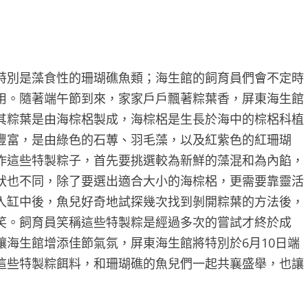
特別是藻食性的珊瑚礁魚類；海生館的飼育員們會不定時
用。隨著端午節到來，家家戶戶飄著粽葉香，屏東海生館
其粽葉是由海棕梠製成，海棕梠是生長於海中的棕梠科植
豐富，是由綠色的石蓴、羽毛藻，以及紅紫色的紅珊瑚
作這些特製粽子，首先要挑選較為新鮮的藻混和為內餡，
狀也不同，除了要選出適合大小的海棕梠，更需要靠靈活
入缸中後，魚兒好奇地試探幾次找到剝開粽葉的方法後，
笑。飼育員笑稱這些特製粽是經過多次的嘗試才終於成
海生館增添佳節氣氛，屏東海生館將特別於6月10日端
這些特製粽餌料，和珊瑚礁的魚兒們一起共襄盛舉，也讓