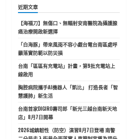
鍵
近期文章
字:
【海福刀】無傷口、無輻射安南醫院為攝護腺
癌治療開啟新選擇
「白海豚」帶來風雨不容小覷台電台南區處呼
籲落實防範以防災損
台南「區區有充電站」計畫，第9批充電站上
線啟用
胸腔病院攜手AI機器人「凱比」 打造長者「智
慧護肺」新生活
台南首家DIGIRO壽司郎「新光三越台南新天地
店」8月7日開幕
2026城鎮韌性（防空）演習8月7日登場 南警
二分局走入街巷全面落實人車管制宣導為提升