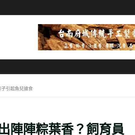
粽子引起魚兒搶食
出陣陣粽葉香？飼育員