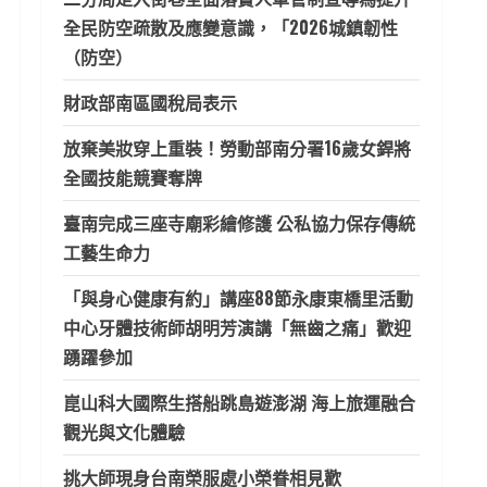
全民防空疏散及應變意識，「2026城鎮韌性
（防空）
財政部南區國稅局表示
放棄美妝穿上重裝！勞動部南分署16歲女銲將
全國技能競賽奪牌
臺南完成三座寺廟彩繪修護 公私協力保存傳統
工藝生命力
「與身心健康有約」講座88節永康東橋里活動
中心牙體技術師胡明芳演講「無齒之痛」歡迎
踴躍參加
崑山科大國際生搭船跳島遊澎湖 海上旅運融合
觀光與文化體驗
挑大師現身台南榮服處小榮眷相見歡