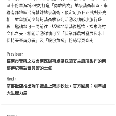
區十份里海埔39號)打造「勇敢的樹」地景藝術裝置，串
聯南部地區沿海軸線地景藝術，預定6月9日正式對外亮
相，並舉辦潮夕舞蚵藝術季系列活動及精彩小旅行遊
程，邀請您可一同前往，透過地景藝術巡禮，探索漁村
文化之美，相關活動詳情可至「農業部農村發展及水土
保持署臺南分署」及「股份魚鄉」粉絲專頁查詢。
C
Previous:
臺南市警察之友會南區辦事處贈送國宴主廚所製作的南
o
部傳統粽鼓舞員警的士氣
n
Next:
t
南部飯店推出端午禮盒上架即秒殺，官方回應：明年加
大生產力度
i
n