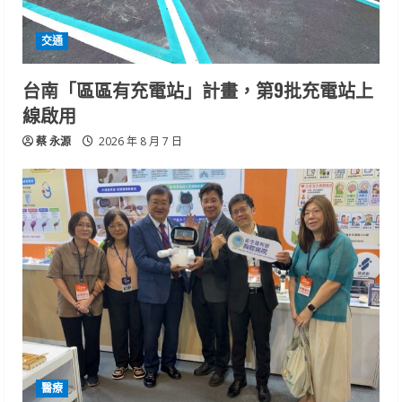
交通
台南「區區有充電站」計畫，第9批充電站上
線啟用
蔡 永源
2026 年 8 月 7 日
醫療