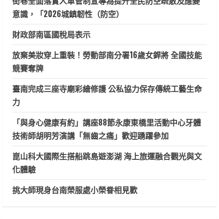
街巷全面落實人車管制宣導為提升全民防空疏散及應變
意識，「2026城鎮韌性（防空）
財政部南區國稅局表示
放棄美妝穿上重裝！勞動部南分署16歲女銲將 全國技能
競賽奪牌
臺南完成三座寺廟彩繪修護 公私協力保存傳統工藝生命
力
「與身心健康有約」講座88節永康東橋里活動中心牙體
技術師胡明芳演講「無齒之痛」歡迎踴躍參加
崑山科大國際生搭船跳島遊澎湖 海上旅運融合觀光與文
化體驗
挑大師現身台南榮服處小榮眷相見歡