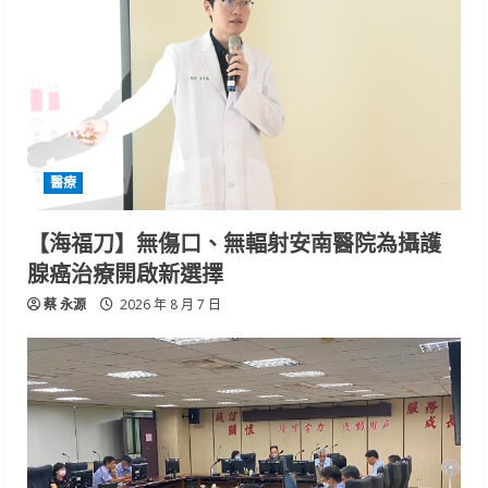
醫療
【海福刀】無傷口、無輻射安南醫院為攝護
腺癌治療開啟新選擇
蔡 永源
2026 年 8 月 7 日