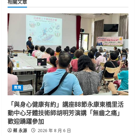
相關文章
u
e
R
e
a
d
i
教育
n
「與身心健康有約」講座88節永康東橋里活
g
動中心牙體技術師胡明芳演講「無齒之痛」
歡迎踴躍參加
蔡 永源
2026 年 8 月 6 日