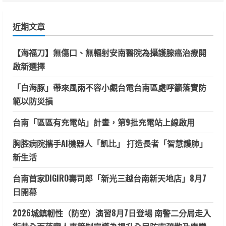
關
鍵
近期文章
字:
【海福刀】無傷口、無輻射安南醫院為攝護腺癌治療開
啟新選擇
「白海豚」帶來風雨不容小覷台電台南區處呼籲落實防
範以防災損
台南「區區有充電站」計畫，第9批充電站上線啟用
胸腔病院攜手AI機器人「凱比」 打造長者「智慧護肺」
新生活
台南首家DIGIRO壽司郎「新光三越台南新天地店」8月7
日開幕
2026城鎮韌性（防空）演習8月7日登場 南警二分局走入