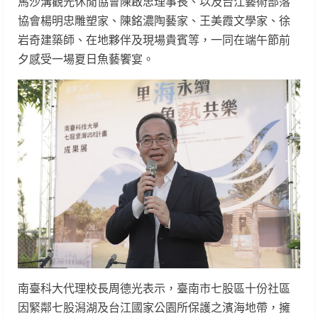
馬沙溝觀光休閒協會陳啟忠理事長、以及台江藝術部落
協會楊明忠雕塑家、陳銘濃陶藝家、王美霞文學家、徐
岩奇建築師、在地夥伴及現場貴賓等，一同在端午節前
夕感受一場夏日魚藝饗宴。
南臺科大代理校長周德光表示，臺南市七股區十份社區
因緊鄰七股潟湖及台江國家公園所保護之濱海地帶，擁