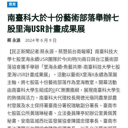
教育
南臺科大於十份藝術部落舉辦七
股里海USR計畫成果展
蔡 永源
2024 年 6 月 9 日
【民正新聞記者:蔡永源，蔡慧茹台南報導】南臺科技大
學七股里海永續USR團隊於今(8)明(9)兩日與台江藝術部
落協會攜手舉辦「里海永續•魚藝共樂-南臺科技大學七股
里海USR計畫成果展」，活動以藝術X里海X永續為策展
主軸，將七股區十份藝術部落作為里海教室。開幕活動
由南臺科大學生組成的JJFC樂團擔綱，展現南臺科大學生
的熱情與活力，南臺科大代理校長周德光偕同農業部農
村發展及水土保持署臺南分署祝瑞敏副分署長、臺南市
七股區公所黃瑞琳秘書、立法委員陳亭妃辦公室黃佩菁
秘書、安南區城西社區發展協會陳國忠理事長、臺南市