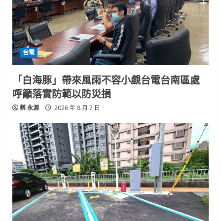
台電
「白海豚」帶來風雨不容小覷台電台南區處
呼籲落實防範以防災損
蔡 永源
2026 年 8 月 7 日