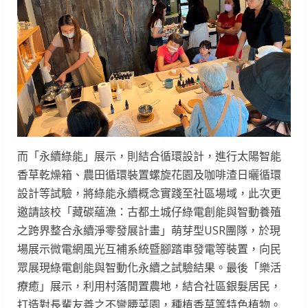
而「永續綠能」展示，則結合循環設計，進行太陽智能
香草乾燥箱、農田循環裝置螺旋花園及咖啡渣日曬循環
設計等試驗，將綠能永續概念實踐至社區場域，此次更
邀請該校「藏碳蘊漁：古都土城仔綠電創能與智動養殖
之跨界整合永續淨零發展計畫」萌芽型USR團隊，於現
場展示微電網風光互補系統暨腳踏車發電等裝置，向民
眾展現綠電創能與智動化永續之試驗結果。最後「樂活
療癒」展示，利用村落閒置農地，結合社區銀髮居民，
打造對長輩友善之不彎腰菜園，種植香草等特色植物。