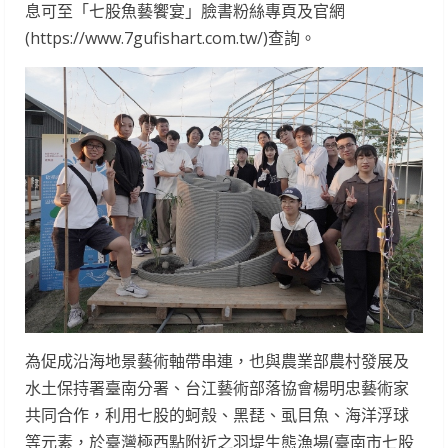
息可至「七股魚藝饗宴」臉書粉絲專頁及官網
(https://www.7gufishart.com.tw/)查詢。
為促成沿海地景藝術軸帶串連，也與農業部農村發展及
水土保持署臺南分署、台江藝術部落協會楊明忠藝術家
共同合作，利用七股的蚵殼、黑琵、虱目魚、海洋浮球
等元素，於臺灣極西點附近之羽堤生態漁場(臺南市七股