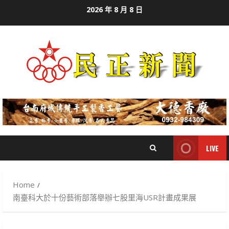
Skip
2026 年 8 月 8 日
to
content
LIVE
Home
南臺科大於十份藝術部落舉辦七股里海USR計畫成果展