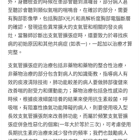
外，身體檢查的時候在患部會聽到濕囉音，部分病人甚
至聽診會聽到類似氣喘的喘鳴音，在確診的部分，需要
有胸部影像學，包括胸部X光片和高解析度胸部電腦斷層
的確認，發現這些異常擴大的支氣管和相關的發炎病
灶，當醫師診斷出支氣管擴張症時，還要致力於尋找疾
病的初始原因和其他共病症 (如表一)，一起加以治療才算
完整。
支氣管擴張症的治療包括非藥物和藥物的整合性治療，
非藥物治療的部分包含對病人的知識衛教，指導病人有
效的痰液清除技術，肺功能較差的病人要做肺部復健來
改善喘的耐受力和運動能力；藥物治療包括急性感染的
時候，根據痰液細菌培養的結果來使用抗生素殺菌，呼
吸喘，有阻塞性換氣功能障礙的病人，則要使用吸入型
長效支氣管擴張劑來改善肺功能，而屬於頻繁支氣管擴
張症併急性惡化的個案(一年大於等於三次)，可考慮使用
長期抗生素的治療來減少發作的頻率；我們也鼓勵病人