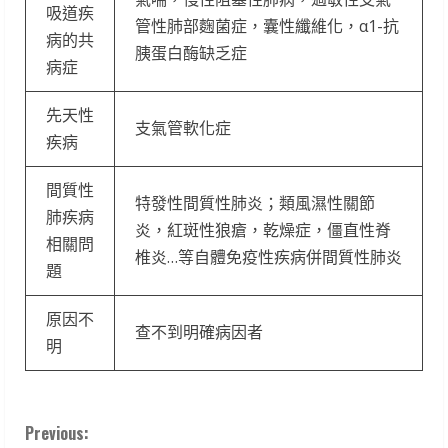
吸道疾
管性肺部麴菌症，囊性纖維化，α1-抗
病的共
胰蛋白酶缺乏症
病症
先天性
支氣管軟化症
疾病
間質性
特發性間質性肺炎；類風濕性關節
肺疾病
炎，紅斑性狼瘡，乾燥症，僵直性脊
相關問
椎炎…等自體免疫性疾病併間質性肺炎
題
原因不
查不到明確病因者
明
C
Previous: