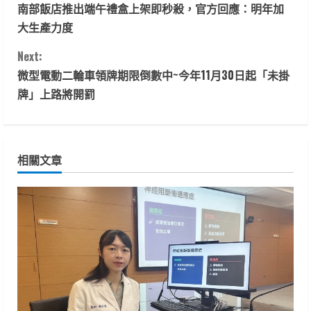
南部飯店推出端午禮盒上架即秒殺，官方回應：明年加
o
大生產力度
n
Next:
t
微型電動二輪車領牌期限倒數中~今年11月30日起「未掛
牌」上路將開罰
i
n
相關文章
u
e
R
e
a