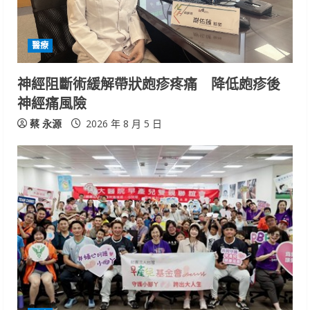
d
i
醫療
n
神經阻斷術緩解帶狀皰疹疼痛 降低皰疹後
g
神經痛風險
蔡 永源
2026 年 8 月 5 日