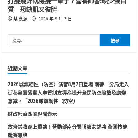
打瘦瘦針就穩瘦一輩子？營養師警:缺少蛋白
質 恐缺肌又復胖
蔡 永源
2026 年 8 月 3 日
搜
尋
關
鍵
近期文章
字:
2026城鎮韌性（防空）演習8月7日登場 南警二分局走入
街巷全面落實人車管制宣導為提升全民防空疏散及應變
意識，「2026城鎮韌性（防空）
財政部南區國稅局表示
放棄美妝穿上重裝！勞動部南分署16歲女銲將 全國技能
競賽奪牌