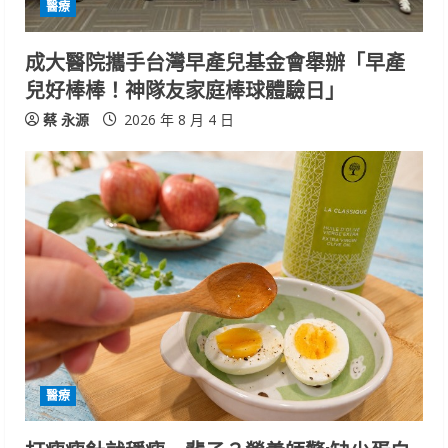
醫療
成大醫院攜手台灣早產兒基金會舉辦「早產
兒好棒棒！神隊友家庭棒球體驗日」
蔡 永源
2026 年 8 月 4 日
醫療