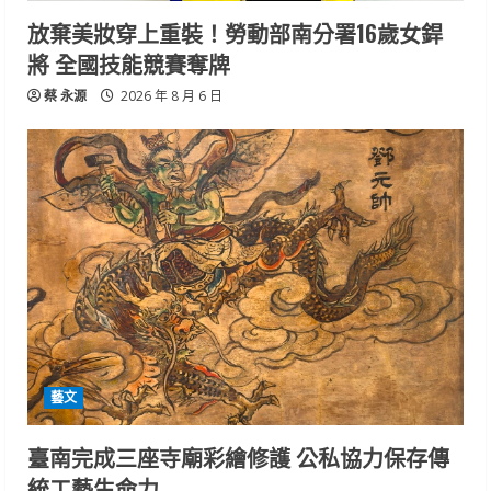
放棄美妝穿上重裝！勞動部南分署16歲女銲
將 全國技能競賽奪牌
蔡 永源
2026 年 8 月 6 日
藝文
臺南完成三座寺廟彩繪修護 公私協力保存傳
統工藝生命力