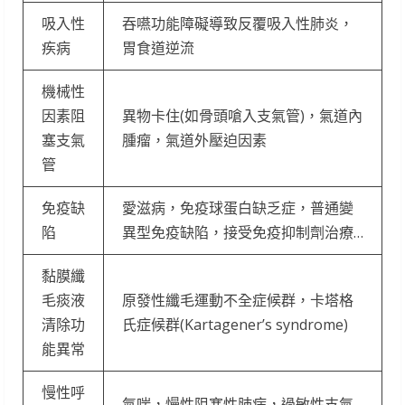
吸入性
吞嚥功能障礙導致反覆吸入性肺炎，
疾病
胃食道逆流
機械性
因素阻
異物卡住(如骨頭嗆入支氣管)，氣道內
塞支氣
腫瘤，氣道外壓迫因素
管
免疫缺
愛滋病，免疫球蛋白缺乏症，普通變
陷
異型免疫缺陷，接受免疫抑制劑治療…
黏膜纖
毛痰液
原發性纖毛運動不全症候群，卡塔格
清除功
氏症候群(Kartagener’s syndrome)
能異常
慢性呼
氣喘，慢性阻塞性肺病，過敏性支氣