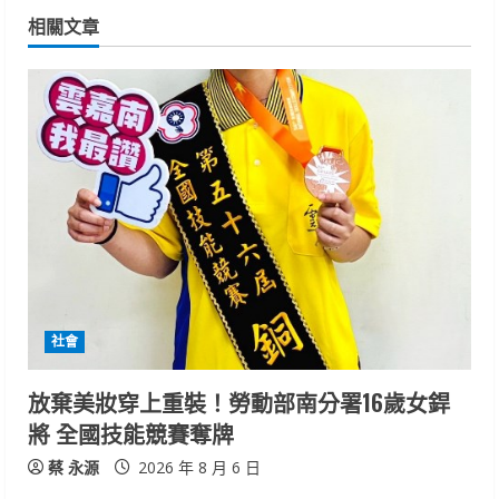
相關文章
u
e
R
e
a
d
i
社會
n
放棄美妝穿上重裝！勞動部南分署16歲女銲
g
將 全國技能競賽奪牌
蔡 永源
2026 年 8 月 6 日