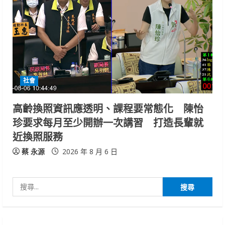
社會
高齡換照資訊應透明、課程要常態化 陳怡
珍要求每月至少開辦一次講習 打造長輩就
近換照服務
蔡 永源
2026 年 8 月 6 日
搜
尋
關
鍵