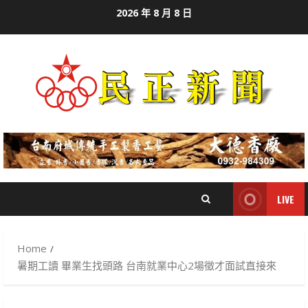
Skip
2026 年 8 月 8 日
to
content
LIVE
Home
暑期工讀 畢業生找頭路 台南就業中心2場徵才面試直接來