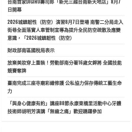
台南首家DIGIRO壽司郎「新光三越台南新天地店」8月7
日開幕
2026城鎮韌性（防空）演習8月7日登場 南警二分局走入
街巷全面落實人車管制宣導為提升全民防空疏散及應變
意識，「2026城鎮韌性（防空）
財政部南區國稅局表示
放棄美妝穿上重裝！勞動部南分署16歲女銲將 全國技能
競賽奪牌
臺南完成三座寺廟彩繪修護 公私協力保存傳統工藝生命
力
「與身心健康有約」講座88節永康東橋里活動中心牙體
技術師胡明芳演講「無齒之痛」歡迎踴躍參加