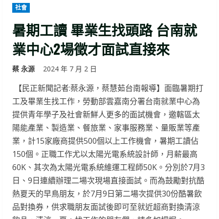
社會
暑期工讀 畢業生找頭路 台南就
業中心2場徵才面試直接來
蔡 永源
2024 年 7 月 2 日
【民正新聞記者:蔡永源，蔡慧茹台南報導】面臨暑期打
工及畢業生找工作，勞動部雲嘉南分署台南就業中心為
提供青年學子及社會新鮮人更多的面試機會，邀轄區太
陽能產業、製造業、餐旅業、家事服務業、量販業等產
業，計15家廠商提供500個以上工作機會，暑期工讀佔
150個。正職工作尤以太陽光電系統設計師，月薪最高
60K、其次為太陽光電系統維運工程師50K。分別於7月3
日、9日連續辦理二場次現場直接面試。而為鼓勵對抗酷
熱夏天的早鳥朋友，於7月9日第二場次提供30份酷暑飲
品對換券，供求職朋友面試後即可至就近超商對換清涼