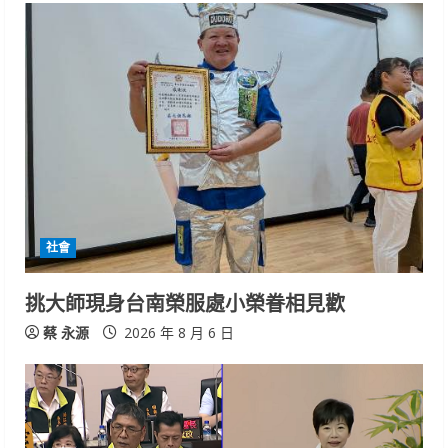
社會
挑大師現身台南榮服處小榮眷相見歡
蔡 永源
2026 年 8 月 6 日