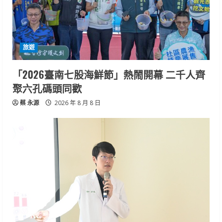
旅遊
「2026臺南七股海鮮節」熱鬧開幕 二千人齊
聚六孔碼頭同歡
蔡 永源
2026 年 8 月 8 日