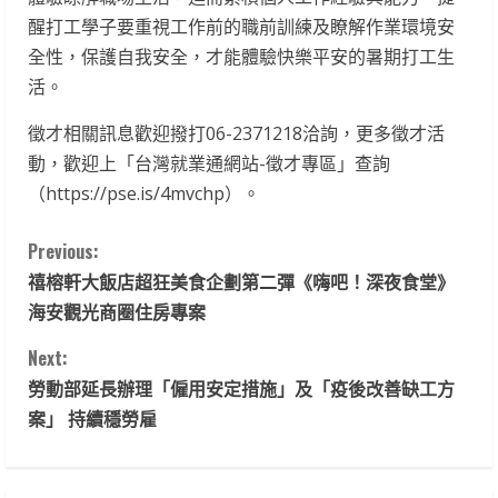
醒打工學子要重視工作前的職前訓練及瞭解作業環境安
全性，保護自我安全，才能體驗快樂平安的暑期打工生
活。
徵才相關訊息歡迎撥打06-2371218洽詢，更多徵才活
動，歡迎上「台灣就業通網站-徵才專區」查詢
（https://pse.is/4mvchp）。
C
Previous:
禧榕軒大飯店超狂美食企劃第二彈《嗨吧！深夜食堂》
o
海安觀光商圈住房專案
n
Next:
t
勞動部延長辦理「僱用安定措施」及「疫後改善缺工方
案」 持續穩勞雇
i
n