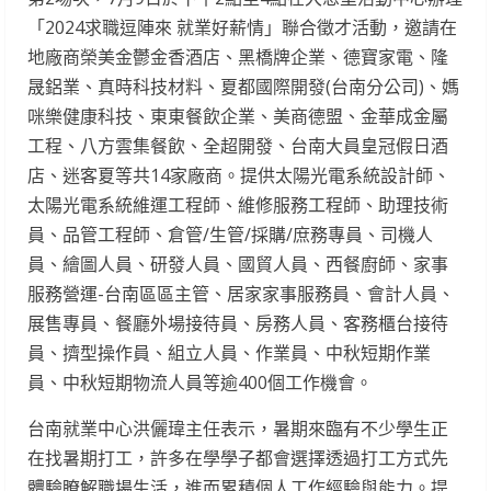
「2024求職逗陣來 就業好薪情」聯合徵才活動，邀請在
地廠商榮美金鬱金香酒店、黑橋牌企業、德寶家電、隆
晟鋁業、真時科技材料、夏都國際開發(台南分公司)、媽
咪樂健康科技、東東餐飲企業、美商德盟、金華成金屬
工程、八方雲集餐飲、全超開發、台南大員皇冠假日酒
店、迷客夏等共14家廠商。提供太陽光電系統設計師、
太陽光電系統維運工程師、維修服務工程師、助理技術
員、品管工程師、倉管/生管/採購/庶務專員、司機人
員、繪圖人員、研發人員、國貿人員、西餐廚師、家事
服務營運-台南區區主管、居家家事服務員、會計人員、
展售專員、餐廳外場接待員、房務人員、客務櫃台接待
員、擠型操作員、組立人員、作業員、中秋短期作業
員、中秋短期物流人員等逾400個工作機會。
台南就業中心洪儷瑋主任表示，暑期來臨有不少學生正
在找暑期打工，許多在學學子都會選擇透過打工方式先
體驗瞭解職場生活，進而累積個人工作經驗與能力。提