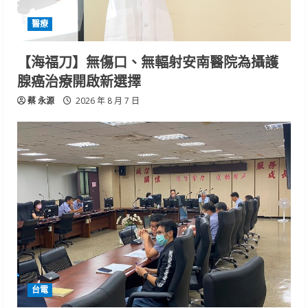
醫療
【海福刀】無傷口、無輻射安南醫院為攝護
腺癌治療開啟新選擇
蔡 永源
2026 年 8 月 7 日
台電