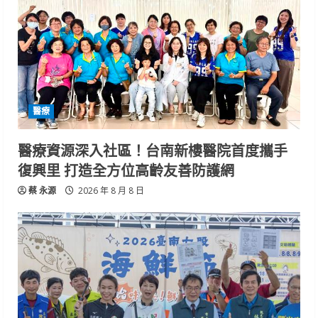
醫療
醫療資源深入社區！台南新樓醫院首度攜手
復興里 打造全方位高齡友善防護網
蔡 永源
2026 年 8 月 8 日