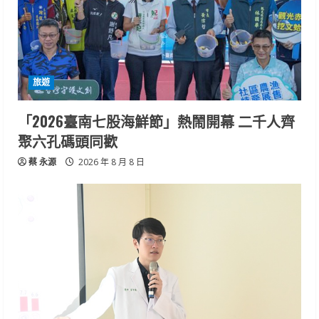
旅遊
「2026臺南七股海鮮節」熱鬧開幕 二千人齊
聚六孔碼頭同歡
蔡 永源
2026 年 8 月 8 日