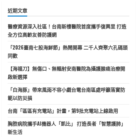
鍵
近期文章
字:
醫療資源深入社區！台南新樓醫院首度攜手復興里 打造
全方位高齡友善防護網
「2026臺南七股海鮮節」熱鬧開幕 二千人齊聚六孔碼頭
同歡
【海福刀】無傷口、無輻射安南醫院為攝護腺癌治療開
啟新選擇
「白海豚」帶來風雨不容小覷台電台南區處呼籲落實防
範以防災損
台南「區區有充電站」計畫，第9批充電站上線啟用
胸腔病院攜手AI機器人「凱比」 打造長者「智慧護肺」
新生活