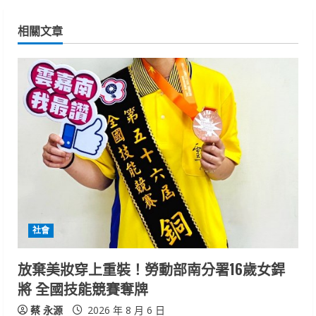
i
相關文章
n
u
e
R
e
a
d
社會
i
放棄美妝穿上重裝！勞動部南分署16歲女銲
n
將 全國技能競賽奪牌
g
蔡 永源
2026 年 8 月 6 日