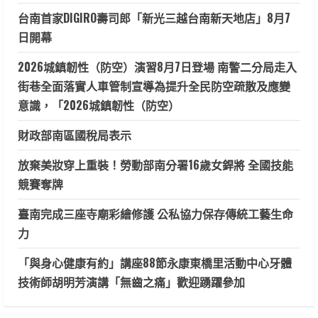
台南首家DIGIRO壽司郎「新光三越台南新天地店」8月7
日開幕
2026城鎮韌性（防空）演習8月7日登場 南警二分局走入
街巷全面落實人車管制宣導為提升全民防空疏散及應變
意識，「2026城鎮韌性（防空）
財政部南區國稅局表示
放棄美妝穿上重裝！勞動部南分署16歲女銲將 全國技能
競賽奪牌
臺南完成三座寺廟彩繪修護 公私協力保存傳統工藝生命
力
「與身心健康有約」講座88節永康東橋里活動中心牙體
技術師胡明芳演講「無齒之痛」歡迎踴躍參加