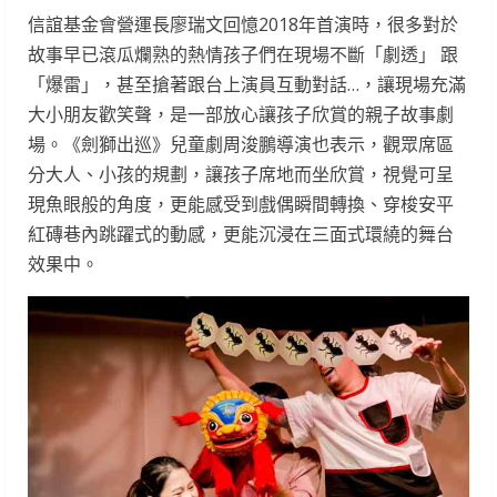
信誼基金會營運長廖瑞文回憶2018年首演時，很多對於
故事早已滾瓜爛熟的熱情孩子們在現場不斷「劇透」 跟
「爆雷」，甚至搶著跟台上演員互動對話…，讓現場充滿
大小朋友歡笑聲，是一部放心讓孩子欣賞的親子故事劇
場。《劍獅出巡》兒童劇周浚鵬導演也表示，觀眾席區
分大人、小孩的規劃，讓孩子席地而坐欣賞，視覺可呈
現魚眼般的角度，更能感受到戲偶瞬間轉換、穿梭安平
紅磚巷內跳躍式的動感，更能沉浸在三面式環繞的舞台
效果中。