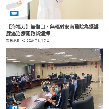
醫療
【海福刀】無傷口、無輻射安南醫院為攝護
腺癌治療開啟新選擇
蔡 永源
2026 年 8 月 7 日
台電