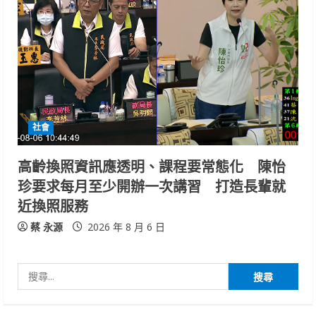
社會
高齡換照資訊應透明、課程要常態化 陳怡
珍要求每月至少開辦一次講習 打造長輩就
近換照服務
蔡 永源
2026 年 8 月 6 日
搜
尋
關