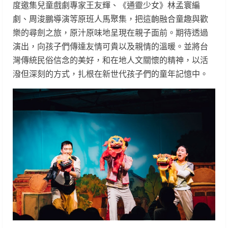
度邀集兒童戲劇專家王友輝、《通靈少女》林孟寰編
劇、周浚鵬導演等原班人馬聚集，把這齣融合童趣與歡
樂的尋劍之旅，原汁原味地呈現在親子面前。期待透過
演出，向孩子們傳達友情可貴以及親情的溫暖。並將台
灣傳統民俗信念的美好，和在地人文關懷的精神，以活
潑但深刻的方式，扎根在新世代孩子們的童年記憶中。