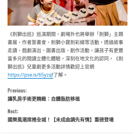
《劍獅出巡》巡演期間，劇場外也將舉辦「劍獅」主題
書展、作者簽書會、劍獅小寶劍彩繪等活動，透過故事
走讀、戲劇演出、圖書出版、創作活動，讓孩子有更豐
富多元的閱讀立體化體驗，深刻在地文化的認同，《劍
獅出巡》兒童劇更多活動詳情歡迎上官網
https://pse.is/65yzqf
了解。
C
Previous:
讓乳房手術更精緻：自體脂肪移植
o
Next:
n
國樂風潮席捲全城！【未成曲調先有情】重磅登場
t