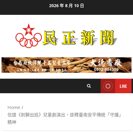
Skip
2026 年 8 月 10 日
to
content
LIVE
Home
信誼《劍獅出巡》兒童劇演出，詮釋臺南安平傳統「守護」
精神