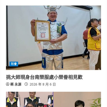
社會
挑大師現身台南榮服處小榮眷相見歡
蔡 永源
2026 年 8 月 6 日