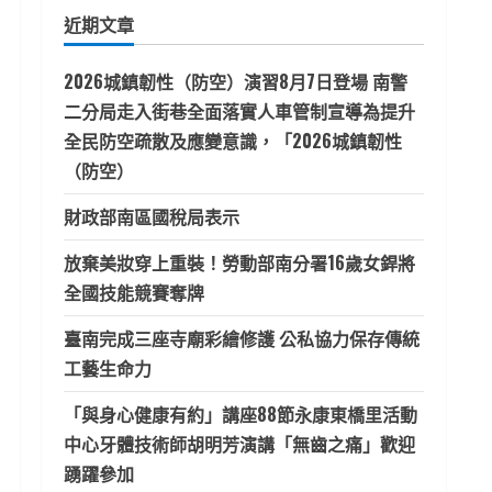
鍵
近期文章
字:
2026城鎮韌性（防空）演習8月7日登場 南警
二分局走入街巷全面落實人車管制宣導為提升
全民防空疏散及應變意識，「2026城鎮韌性
（防空）
財政部南區國稅局表示
放棄美妝穿上重裝！勞動部南分署16歲女銲將
全國技能競賽奪牌
臺南完成三座寺廟彩繪修護 公私協力保存傳統
工藝生命力
「與身心健康有約」講座88節永康東橋里活動
中心牙體技術師胡明芳演講「無齒之痛」歡迎
踴躍參加