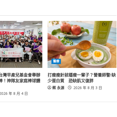
醫療
台灣早產兒基金會舉辦
打瘦瘦針就穩瘦一輩子？營養師警:缺
棒！神隊友家庭棒球體
少蛋白質 恐缺肌又復胖
蔡 永源
2026 年 8 月 3 日
2026 年 8 月 4 日