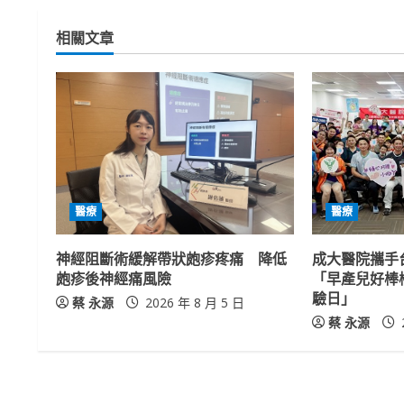
t
相關文章
i
n
u
e
R
醫療
醫療
e
神經阻斷術緩解帶狀皰疹疼痛 降低
成大醫院攜手
a
皰疹後神經痛風險
「早產兒好棒
驗日」
蔡 永源
2026 年 8 月 5 日
d
蔡 永源
i
n