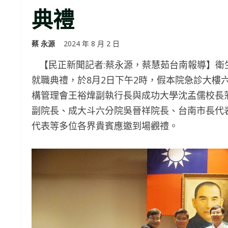
典禮
蔡 永源
2024 年 8 月 2 日
【民正新聞記者:蔡永源，蔡慧茹台南報導】衛
就職典禮，於8月2日下午2時，假本院急診大樓
構管理會王裕煒副執行長與成功大學沈孟儒校長
副院長、成大斗六分院吳晉祥院長、台南市長代
代表等多位各界貴賓應邀到場觀禮。