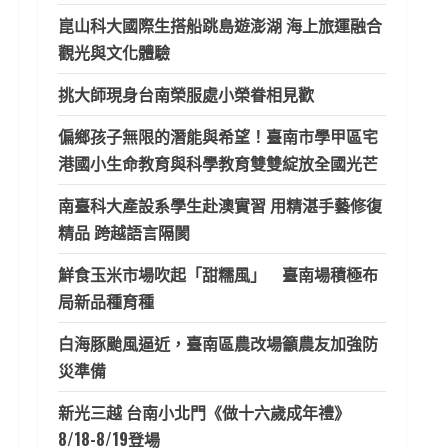
崑山科大國際生搭船跳島遊澎湖 海上旅運融合
觀光與文化體驗
挑大師現身台南榮服處小榮眷相見歡
偏鄉孩子無限的潛能與希望！臺南市學甲區宅
港國小生命教育與科學教育雙雙綻放全國光芒
南臺科大產設系學生赴澳實習 用精湛手藝修復
精品 跨越語言隔閡
鮮食玉米市場吹起「甜糯風」 臺南場積極布
局新品種育種
白海豚颱風逼近，臺南區農改場籲農友加強防
災準備
新光三越 台南小北門《做十六歲成年禮》
8/18-8/19登場