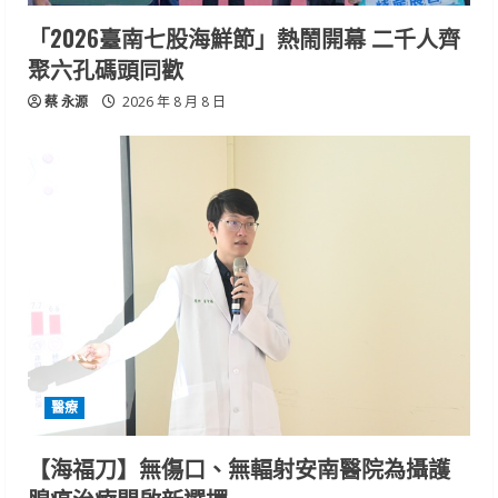
「2026臺南七股海鮮節」熱鬧開幕 二千人齊
聚六孔碼頭同歡
蔡 永源
2026 年 8 月 8 日
醫療
【海福刀】無傷口、無輻射安南醫院為攝護