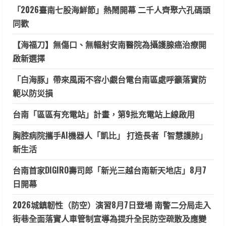
「2026臺南七股海鮮節」熱鬧開幕 二千人齊聚六孔碼頭
同歡
【海福刀】無傷口、無輻射安南醫院為攝護腺癌治療開
啟新選擇
「白海豚」帶來風雨不容小覷台電台南區處呼籲落實防
範以防災損
台南「區區有充電站」計畫，第9批充電站上線啟用
胸腔病院攜手AI機器人「凱比」 打造長者「智慧護肺」
新生活
台南首家DIGIRO壽司郎「新光三越台南新天地店」8月7
日開幕
2026城鎮韌性（防空）演習8月7日登場 南警二分局走入
街巷全面落實人車管制宣導為提升全民防空疏散及應變