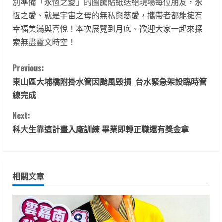
別準備「永恆之愛」的圖騰貼紙送給現場每位朋友，永
恆之愛、就是宇宙之母的無私與慈愛，攜帶者都能擁有
幸福美滿與喜悅！本次展覽到月底、歡迎大家一起來探
索無盡靈文時空！
C
Previous:
東山區大埔橋附掛水管因颱風毀損 台水緊急架設臨時管
o
線完成
n
Next:
t
科大生靠這計畫入廠訓練 畢業即轉正職還有獎金拿
i
n
相關文章
u
e