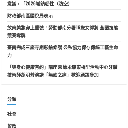
意識，「2026城鎮韌性（防空）
財政部南區國稅局表示
放棄美妝穿上重裝！勞動部南分署16歲女銲將 全國技能
競賽奪牌
臺南完成三座寺廟彩繪修護 公私協力保存傳統工藝生命
力
「與身心健康有約」講座88節永康東橋里活動中心牙體
技術師胡明芳演講「無齒之痛」歡迎踴躍參加
分類
社會
警政