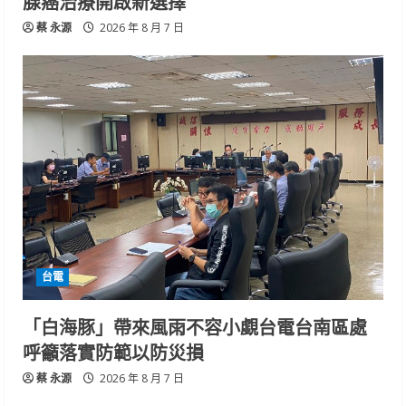
腺癌治療開啟新選擇
蔡 永源
2026 年 8 月 7 日
台電
「白海豚」帶來風雨不容小覷台電台南區處
呼籲落實防範以防災損
蔡 永源
2026 年 8 月 7 日