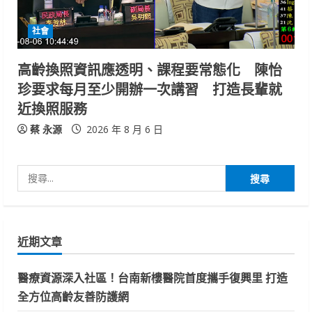
社會
高齡換照資訊應透明、課程要常態化 陳怡
珍要求每月至少開辦一次講習 打造長輩就
近換照服務
蔡 永源
2026 年 8 月 6 日
搜
尋
關
鍵
近期文章
字:
醫療資源深入社區！台南新樓醫院首度攜手復興里 打造
全方位高齡友善防護網