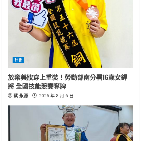
R
e
a
d
i
社會
n
放棄美妝穿上重裝！勞動部南分署16歲女銲
將 全國技能競賽奪牌
g
蔡 永源
2026 年 8 月 6 日