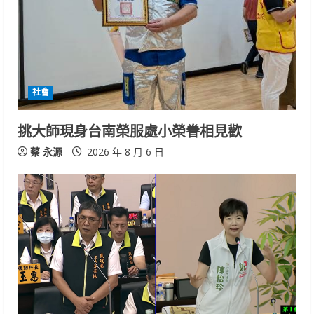
社會
挑大師現身台南榮服處小榮眷相見歡
蔡 永源
2026 年 8 月 6 日