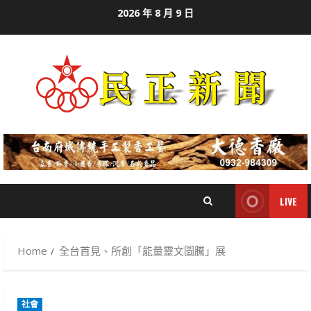
Skip
2026 年 8 月 9 日
to
content
LIVE
Home
全台首見、所創「能量靈文圖騰」展
社會