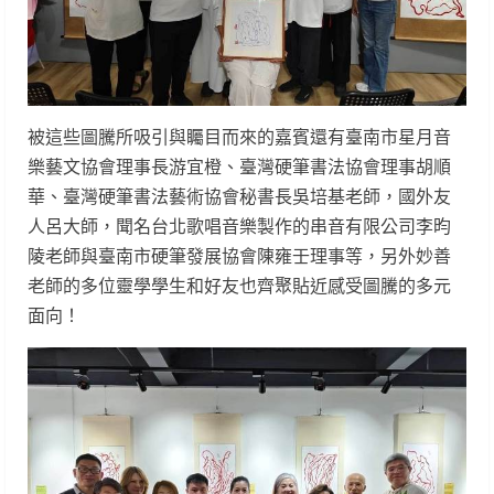
被這些圖騰所吸引與矚目而來的嘉賓還有臺南市星月音
樂藝文協會理事長游宜橙、臺灣硬筆書法協會理事胡順
華、臺灣硬筆書法藝術協會秘書長吳培基老師，國外友
人呂大師，聞名台北歌唱音樂製作的串音有限公司李昀
陵老師與臺南市硬筆發展協會陳雍壬理事等，另外妙善
老師的多位靈學學生和好友也齊聚貼近感受圖騰的多元
面向！