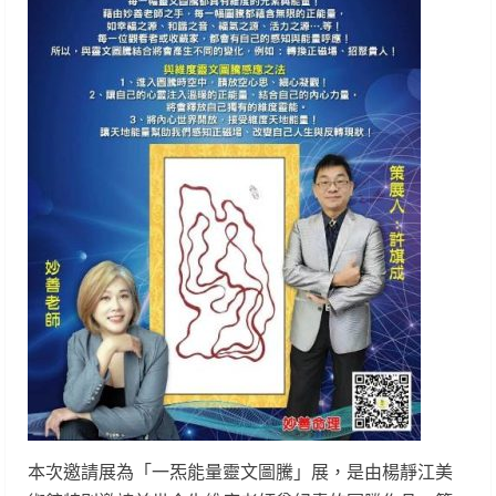
本次邀請展為「一炁能量靈文圖騰」展，是由楊靜江美