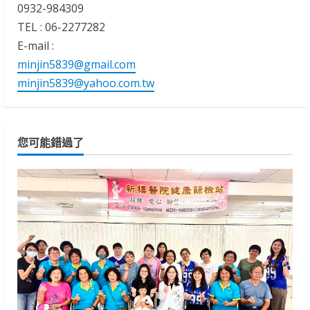
0932-984309
TEL : 06-2277282
E-mail :
minjin5839@gmail.com
minjin5839@yahoo.com.tw
您可能錯過了