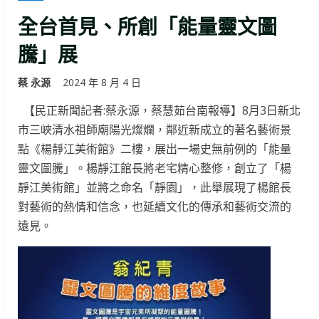
全台首見、所創「能量靈文圖
騰」展
蔡 永源
2024 年 8 月 4 日
【民正新聞記者:蔡永源，蔡慧茹台南報導】8月3日新北
市三峽清水祖師廟陽光燦爛，鄰近新成立的著名藝術景
點《楊靜江美術館》二樓，展出一場史無前例的「能量
靈文圖騰」。楊靜江館長將老宅精心整修，創立了「楊
靜江美術館」並將之命名「靜園」，此舉展現了楊館長
對藝術的熱情和信念，也延續文化的傳承和藝術交流的
遠見。