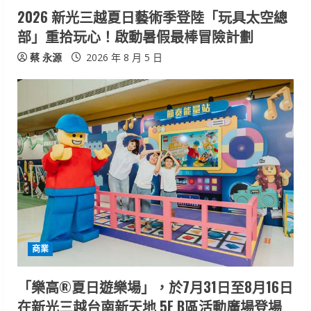
n
2026 新光三越夏日藝術季登陸「玩具太空總
部」重拾玩心！啟動暑假最棒冒險計劃
g
蔡 永源
2026 年 8 月 5 日
商業
「樂高®夏日遊樂場」，於7月31日至8月16日
在新光三越台南新天地 5F B區活動廣場登場