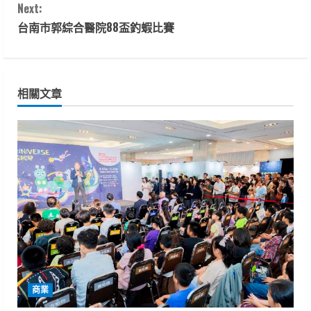
n
Next:
t
台南市郭綜合醫院88盃釣蝦比賽
i
n
相關文章
u
e
R
e
a
d
i
商業