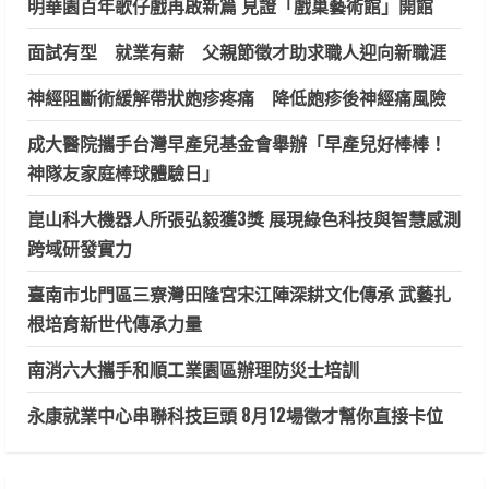
明華園百年歌仔戲再啟新篇 見證「戲巢藝術館」開館
面試有型 就業有薪 父親節徵才助求職人迎向新職涯
神經阻斷術緩解帶狀皰疹疼痛 降低皰疹後神經痛風險
成大醫院攜手台灣早產兒基金會舉辦「早產兒好棒棒！
神隊友家庭棒球體驗日」
崑山科大機器人所張弘毅獲3獎 展現綠色科技與智慧感測
跨域研發實力
臺南市北門區三寮灣田隆宮宋江陣深耕文化傳承 武藝扎
根培育新世代傳承力量
南消六大攜手和順工業園區辦理防災士培訓
永康就業中心串聯科技巨頭 8月12場徵才幫你直接卡位