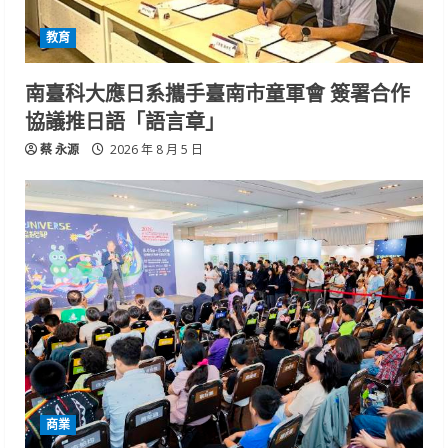
教育
南臺科大應日系攜手臺南市童軍會 簽署合作
協議推日語「語言章」
蔡 永源
2026 年 8 月 5 日
商業