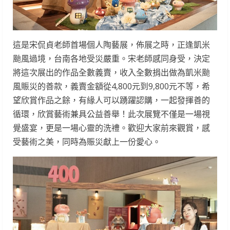
這是宋侃貞老師首場個人陶藝展，佈展之時，正逢凱米
颱風過境，台南各地受災嚴重。宋老師感同身受，決定
將這次展出的作品全數義賣，收入全數捐出做為凱米颱
風賑災的善款，義賣金額從4,800元到9,800元不等，希
望欣賞作品之餘，有緣人可以踴躍認購，一起發揮善的
循環，欣賞藝術兼具公益善舉！此次展覽不僅是一場視
覺盛宴，更是一場心靈的洗禮。歡迎大家前來觀賞，感
受藝術之美，同時為賑災獻上一份愛心。