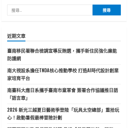
搜
尋
關
鍵
近期文章
字:
臺南移民署聯合檢調宣導反賄選，攜手新住民強化廉能
防護網
南大視設系擔任TNDA核心推動學校 打造AI時代設計創業
家培育平台
南臺科大應日系攜手臺南市童軍會 簽署合作協議推日語
「語言章」
2026 新光三越夏日藝術季登陸「玩具太空總部」重拾玩
心！啟動暑假最棒冒險計劃