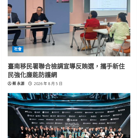
社會
臺南移民署聯合檢調宣導反賄選，攜手新住
民強化廉能防護網
蔡 永源
2026 年 8 月 5 日