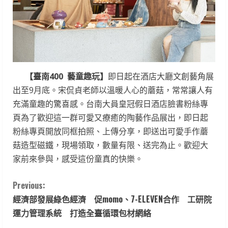
【臺南400 藝童趣玩】
即日起在酒店大廳文創藝角展
出至9月底。宋侃貞老師以溫暖人心的蘑菇，常常讓人有
充滿童趣的驚喜感。台南大員皇冠假日酒店臉書粉絲專
頁為了歡迎這一群可愛又療癒的陶藝作品展出，即日起
粉絲專頁開放同框拍照、上傳分享，即送出可愛手作蘑
菇造型磁鐵，現場領取，數量有限、送完為止。歡迎大
家前來參與，感受這份童真的快樂。
C
Previous:
經濟部發展綠色經濟 促momo、7-ELEVEN合作 工研院
o
運力管理系統 打造全臺循環包材網絡