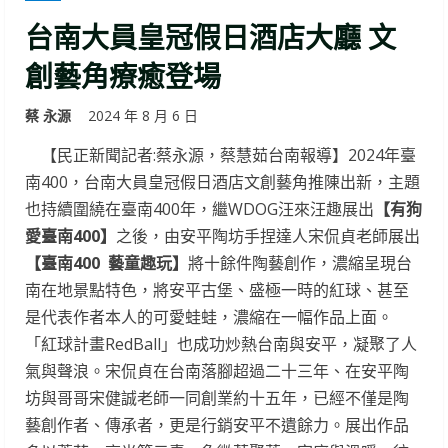
台南大員皇冠假日酒店大廳 文
創藝角療癒登場
蔡 永源
2024 年 8 月 6 日
【民正新聞記者:蔡永源，蔡慧茹台南報導】2024年臺
南400，台南大員皇冠假日酒店文創藝角推陳出新，主題
也持續圍繞在臺南400年，繼WDOG汪來汪趣展出
【有狗
愛臺南400】
之後，由安平陶坊手捏達人宋侃貞老師展出
【臺南400 藝童趣玩】
將十餘件陶藝創作，濃縮呈現台
南在地景點特色，將安平古堡、盛極一時的紅球、甚至
是代表作者本人的可愛蛙蛙，濃縮在一幅作品上面。
「紅球計畫RedBall」也成功炒熱台南與安平，凝聚了人
氣與聲浪。宋侃貞在台南落腳超過二十三年、在安平陶
坊與哥哥宋健誠老師一同創業約十五年，已經不僅是陶
藝創作者、傳承者，更是行銷安平不遺餘力。展出作品