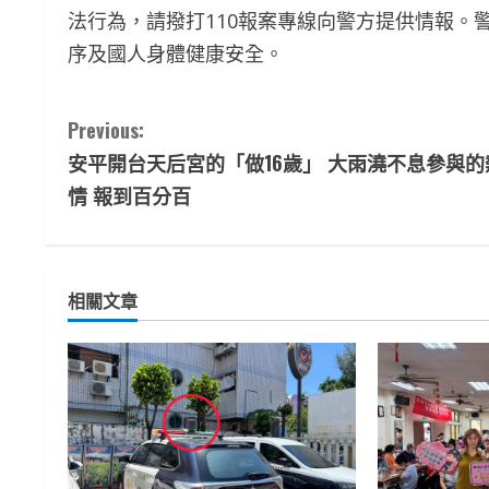
法行為，請撥打110報案專線向警方提供情報。
序及國人身體健康安全。
C
Previous:
安平開台天后宮的「做16歲」 大雨澆不息參與的
o
情 報到百分百
n
t
相關文章
i
n
u
e