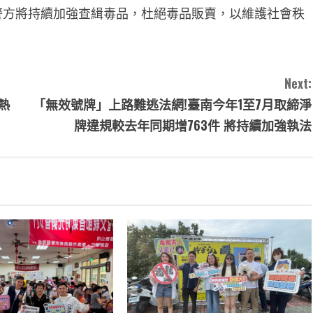
警方將持續加強查緝毒品，杜絕毒品販賣，以維護社會秩
Next:
熱
「無效號牌」上路難逃法網!臺南今年1至7月取締淨
牌違規較去年同期增763件 將持續加強執法