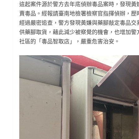
這起案件源於警方去年底偵辦毒品案時，發現黃
賣毒品。經報請臺南地檢署檢察官指揮偵辦，歷
經過嚴密追查，警方發現黃嫌與藥腳敲定毒品交
供藥腳取貨，藉此減少被察覺的機會，也增加警
社區的「毒品智取店」，嚴重危害治安。