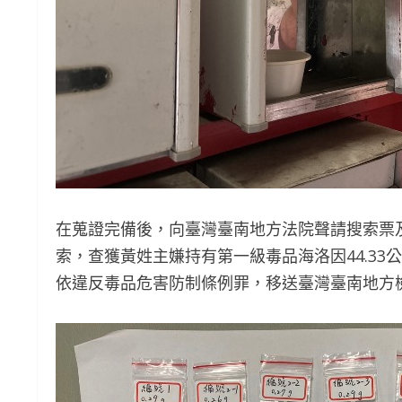
在蒐證完備後，向臺灣臺南地方法院聲請搜索票
索，查獲黃姓主嫌持有第一級毒品海洛因44.33
依違反毒品危害防制條例罪，移送臺灣臺南地方