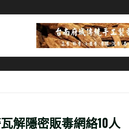
瓦解隱密販毒網絡10人