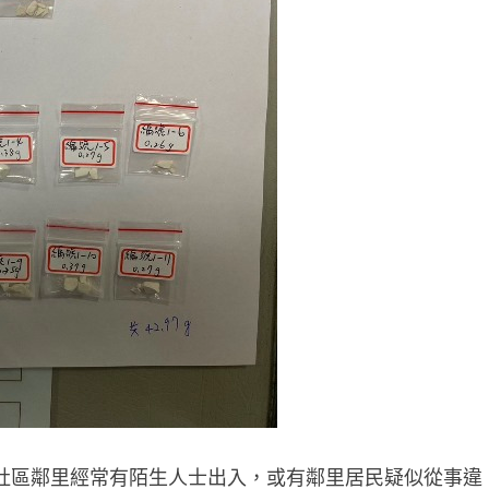
社區鄰里經常有陌生人士出入，或有鄰里居民疑似從事違