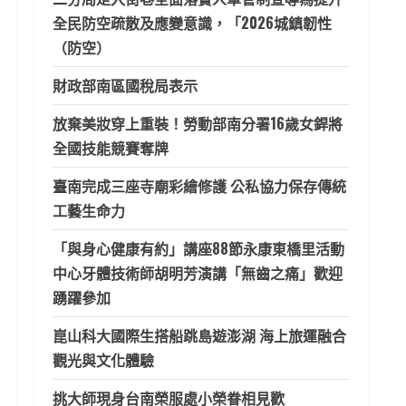
全民防空疏散及應變意識，「2026城鎮韌性
（防空）
財政部南區國稅局表示
放棄美妝穿上重裝！勞動部南分署16歲女銲將
全國技能競賽奪牌
臺南完成三座寺廟彩繪修護 公私協力保存傳統
工藝生命力
「與身心健康有約」講座88節永康東橋里活動
中心牙體技術師胡明芳演講「無齒之痛」歡迎
踴躍參加
崑山科大國際生搭船跳島遊澎湖 海上旅運融合
觀光與文化體驗
挑大師現身台南榮服處小榮眷相見歡