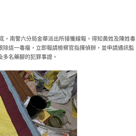
年底，南警六分局金華派出所接獲線報，得知黃姓及陳姓毒
根除這一毒瘤，立即報請檢察官指揮偵辦，並申請通訊監
及多名藥腳的犯罪事證。