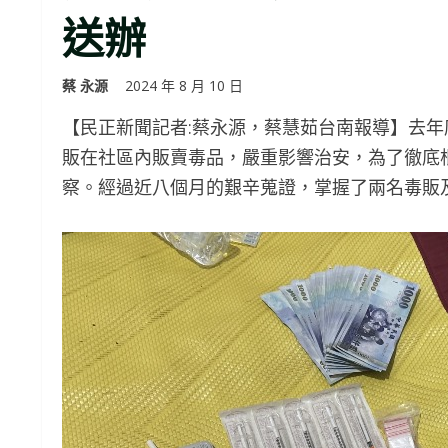
送辦
蔡 永源
2024 年 8 月 10 日
【民正新聞記者:蔡永源，蔡慧茹台南報導】去
販在社區內販賣毒品，嚴重影響治安，為了徹底
察。經過近八個月的艱辛蒐證，掌握了兩名毒販