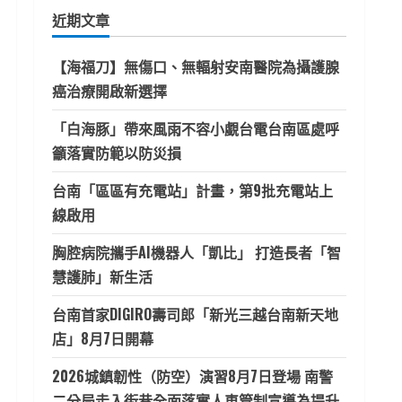
鍵
近期文章
字:
【海福刀】無傷口、無輻射安南醫院為攝護腺
癌治療開啟新選擇
「白海豚」帶來風雨不容小覷台電台南區處呼
籲落實防範以防災損
台南「區區有充電站」計畫，第9批充電站上
線啟用
胸腔病院攜手AI機器人「凱比」 打造長者「智
慧護肺」新生活
台南首家DIGIRO壽司郎「新光三越台南新天地
店」8月7日開幕
2026城鎮韌性（防空）演習8月7日登場 南警
二分局走入街巷全面落實人車管制宣導為提升