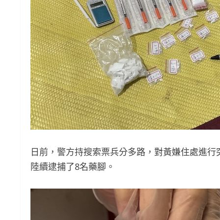
日前，警方持搜索票兵分多路，對黃嫌住處進行
陸續逮捕了8名藥腳。