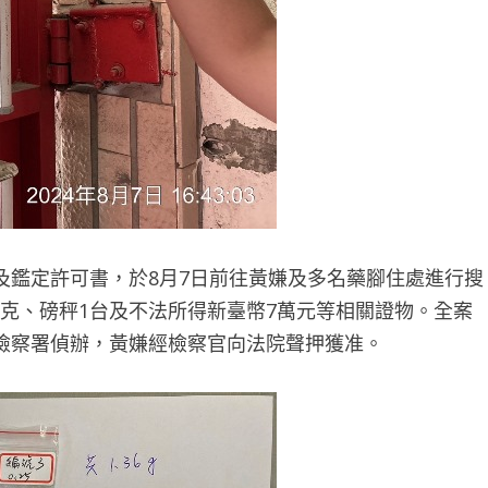
及鑑定許可書，於8月7日前往黃嫌及多名藥腳住處進行搜
公克、磅秤1台及不法所得新臺幣7萬元等相關證物。全案
檢察署偵辦，黃嫌經檢察官向法院聲押獲准。