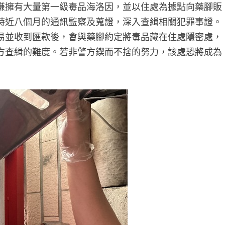
嫌擁有大量第一級毒品海洛因，並以住處為據點向藥腳販
時近八個月的通訊監察及蒐證，深入查緝相關犯罪事證。
易並收到匯款後，會與藥腳約定將毒品藏在住處隱密處，
方查緝的難度。若非警方鍥而不捨的努力，該處恐將成為