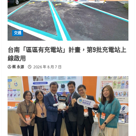
交通
台南「區區有充電站」計畫，第9批充電站上
線啟用
蔡 永源
2026 年 8 月 7 日