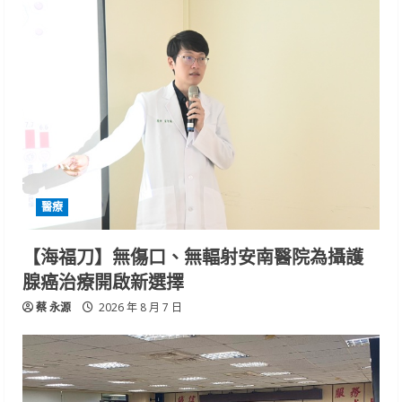
醫療
【海福刀】無傷口、無輻射安南醫院為攝護
腺癌治療開啟新選擇
蔡 永源
2026 年 8 月 7 日