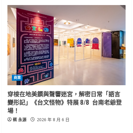
商業
穿梭在地美饌與聲響迷宮，解密日常「語言
變形記」《台文怪物》特展 8/8 台南老爺登
場！
蔡 永源
2026 年 8 月 6 日