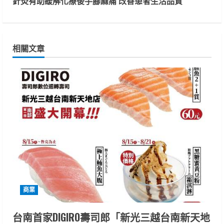
t
針灸有助緩解化療後手腳麻痛 改善患者生活品質
i
n
相關文章
u
e
R
e
a
d
i
商業
n
台南首家DIGIRO壽司郎「新光三越台南新天地