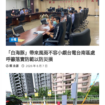
台電
「白海豚」帶來風雨不容小覷台電台南區處
呼籲落實防範以防災損
蔡 永源
2026 年 8 月 7 日