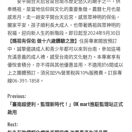
安平開台天后宮是台南市歷史悠久的廟宇之一，供
奉媽祖，是當地信仰與文化的重要象徵。農曆七月也是
感恩月，走一趟安平開台天后宮，感恩眾神明的保佑，
闔家平安，孩子順利長大成人，也帶著媽祖與眾神明的
祝福，迎向新人生的新階段。即日起至2024年9月30日
【媽祖有保佑 做十六歲體驗之旅】
住房專案開放預訂
中，誠摯邀請成人和青少年都可以來到台南，參加這場
充滿意義的成人禮，感受台南的文化魅力。本專案享有
優悅會積分，亦不得與其他優惠並用，不適用於6間或以
上之團體預訂，須另加5%營業稅與10%服務費。訂房專
線06-391-1858。
C
Previous:
「臺南超便利，監理新時代！」OK mart進駐監理站正式
o
啟用
n
Next: