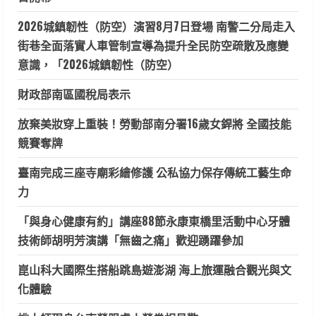
2026城鎮韌性（防空）演習8月7日登場 南警二分局走入
街巷全面落實人車管制宣導為提升全民防空疏散及應變
意識，「2026城鎮韌性（防空）
財政部南區國稅局表示
放棄美妝穿上重裝！勞動部南分署16歲女銲將 全國技能
競賽奪牌
臺南完成三座寺廟彩繪修護 公私協力保存傳統工藝生命
力
「與身心健康有約」講座88節永康東橋里活動中心牙體
技術師胡明芳演講「無齒之痛」歡迎踴躍參加
崑山科大國際生搭船跳島遊澎湖 海上旅運融合觀光與文
化體驗