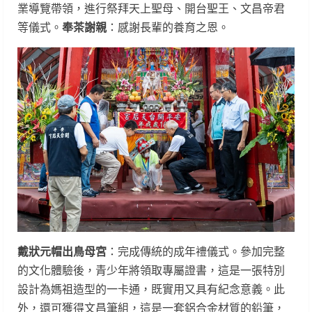
業導覽帶領，進行祭拜天上聖母、開台聖王、文昌帝君
等儀式。
奉茶謝親
：感謝長輩的養育之恩。
戴狀元帽出鳥母宮
：完成傳統的成年禮儀式。參加完整
的文化體驗後，青少年將領取專屬證書，這是一張特別
設計為媽祖造型的一卡通，既實用又具有紀念意義。此
外，還可獲得文昌筆組，這是一套鋁合金材質的鉛筆，