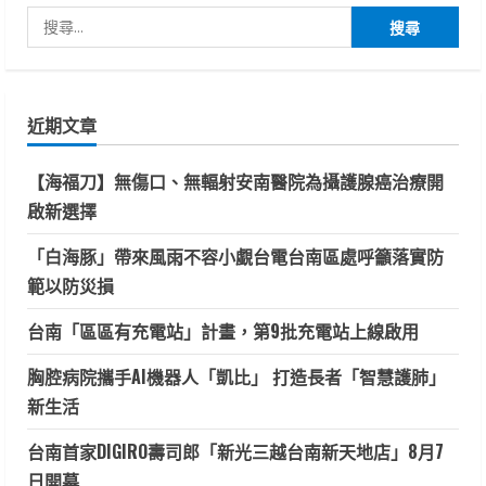
搜
尋
關
鍵
近期文章
字:
【海福刀】無傷口、無輻射安南醫院為攝護腺癌治療開
啟新選擇
「白海豚」帶來風雨不容小覷台電台南區處呼籲落實防
範以防災損
台南「區區有充電站」計畫，第9批充電站上線啟用
胸腔病院攜手AI機器人「凱比」 打造長者「智慧護肺」
新生活
台南首家DIGIRO壽司郎「新光三越台南新天地店」8月7
日開幕