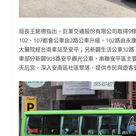
局長王銘德指出，巨業交通股份有限公司取得9條路
102、107都會公車由2路公車升級，102路由
大醫院經台南車站至安平；另新闢生活公車32
車部分新闢903路安平觀光公車，串聯安平區主
天后宮，深入安南區社區聚落，提供市民與遊客