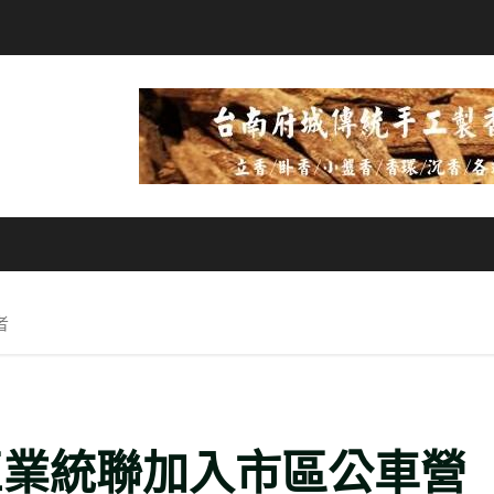
者
巨業統聯加入市區公車營