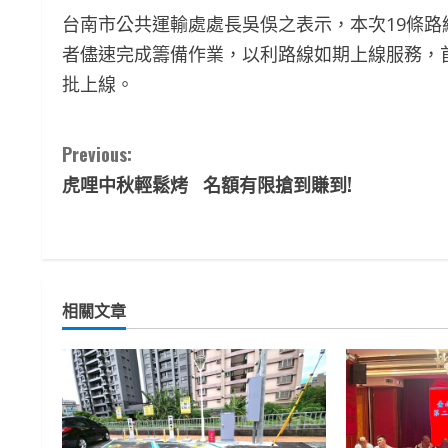
台南市公共運輸處處長吳俁之表示，本次19條
者儘速完成籌備作業，以利路線如期上線服務，首
批上線。
C
Previous:
虎哩中秋輕鬆烤 名額有限搶到賺到!
o
n
t
相關文章
i
n
u