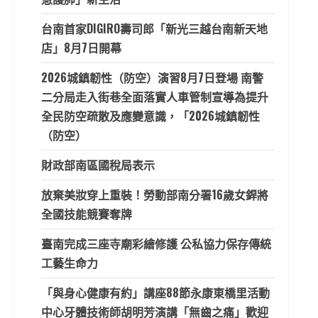
台南首家DIGIRO壽司郎「新光三越台南新天地
店」8月7日開幕
2026城鎮韌性（防空）演習8月7日登場 南警
二分局走入街巷全面落實人車管制宣導為提升
全民防空疏散及應變意識，「2026城鎮韌性
（防空）
財政部南區國稅局表示
放棄美妝穿上重裝！勞動部南分署16歲女銲將
全國技能競賽奪牌
臺南完成三座寺廟彩繪修護 公私協力保存傳統
工藝生命力
「與身心健康有約」講座88節永康東橋里活動
中心牙體技術師胡明芳演講「無齒之痛」歡迎