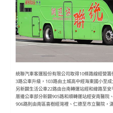
統聯汽車客運股份有限公司取得10條路線經營籌備權
3路公車升級，103路由土城高中經海東國小至
另新闢生活公車22路由台南轉運站經和緯路至安
厝邊公車部分新闢905路和順轉運站經安南醫院
906路則由南區喜樹經灣裡、仁德至市立醫院，