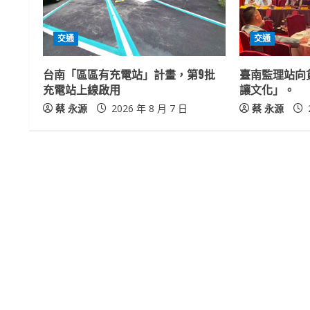
e
R
交通
交通
e
台南「區區有充電站」計畫，第9批
臺南監理站向
a
充電站上線啟用
讓文化」。
蔡 永源
2026 年 8 月 7 日
蔡 永源
d
i
n
g