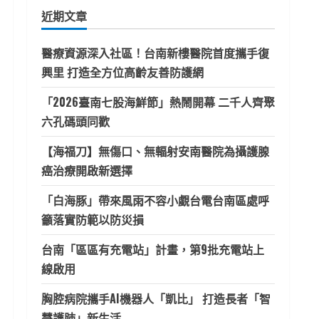
鍵
近期文章
字:
醫療資源深入社區！台南新樓醫院首度攜手復
興里 打造全方位高齡友善防護網
「2026臺南七股海鮮節」熱鬧開幕 二千人齊聚
六孔碼頭同歡
【海福刀】無傷口、無輻射安南醫院為攝護腺
癌治療開啟新選擇
「白海豚」帶來風雨不容小覷台電台南區處呼
籲落實防範以防災損
台南「區區有充電站」計畫，第9批充電站上
線啟用
胸腔病院攜手AI機器人「凱比」 打造長者「智
慧護肺」新生活