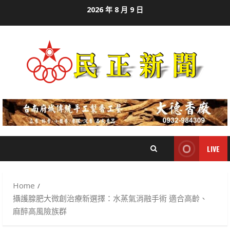
Skip
2026 年 8 月 9 日
to
content
LIVE
Home
攝護腺肥大微創治療新選擇：水蒸氣消融手術 適合高齡、
麻醉高風險族群