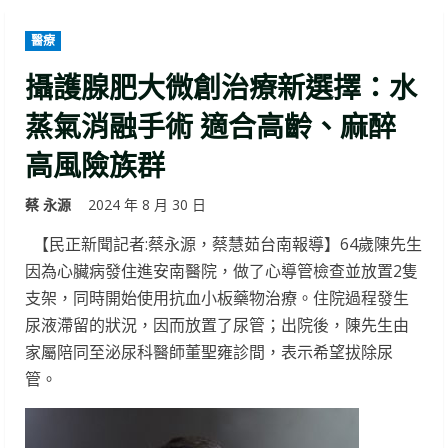
醫療
攝護腺肥大微創治療新選擇：水
蒸氣消融手術 適合高齡、麻醉
高風險族群
蔡 永源
2024 年 8 月 30 日
【民正新聞記者:蔡永源，蔡慧茹台南報導】64歲陳先生
因為心臟病發住進安南醫院，做了心導管檢查並放置2隻
支架，同時開始使用抗血小板藥物治療。住院過程發生
尿液滯留的狀況，因而放置了尿管；出院後，陳先生由
家屬陪同至泌尿科醫師董聖雍診間，表示希望拔除尿
管。