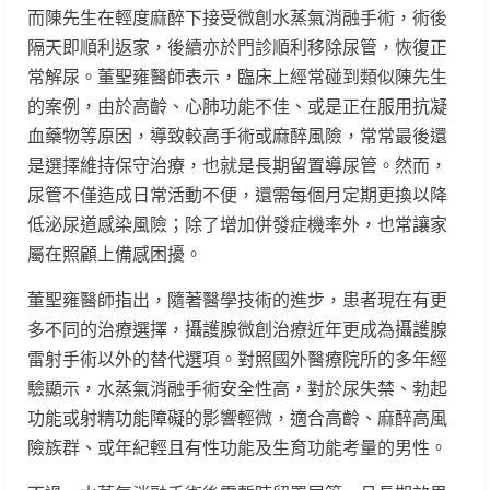
而陳先生在輕度麻醉下接受微創水蒸氣消融手術，術後
隔天即順利返家，後續亦於門診順利移除尿管，恢復正
常解尿。董聖雍醫師表示，臨床上經常碰到類似陳先生
的案例，由於高齡、心肺功能不佳、或是正在服用抗凝
血藥物等原因，導致較高手術或麻醉風險，常常最後還
是選擇維持保守治療，也就是長期留置導尿管。然而，
尿管不僅造成日常活動不便，還需每個月定期更換以降
低泌尿道感染風險；除了增加併發症機率外，也常讓家
屬在照顧上備感困擾。
董聖雍醫師指出，隨著醫學技術的進步，患者現在有更
多不同的治療選擇，攝護腺微創治療近年更成為攝護腺
雷射手術以外的替代選項。對照國外醫療院所的多年經
驗顯示，水蒸氣消融手術安全性高，對於尿失禁、勃起
功能或射精功能障礙的影響輕微，適合高齡、麻醉高風
險族群、或年紀輕且有性功能及生育功能考量的男性。