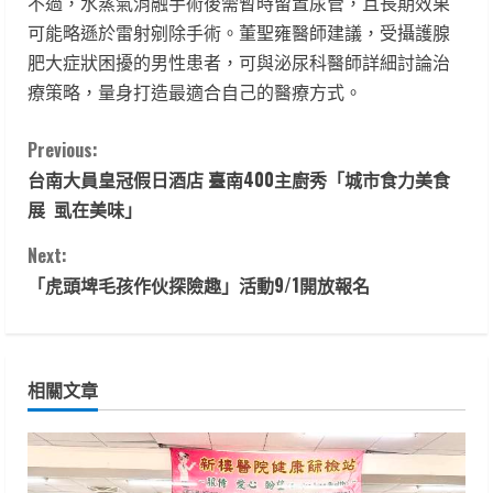
不過，水蒸氣消融手術後需暫時留置尿管，且長期效果
可能略遜於雷射剜除手術。董聖雍醫師建議，受攝護腺
肥大症狀困擾的男性患者，可與泌尿科醫師詳細討論治
療策略，量身打造最適合自己的醫療方式。
C
Previous:
台南大員皇冠假日酒店 臺南400主廚秀「城市食力美食
o
展 虱在美味」
n
Next:
t
「虎頭埤毛孩作伙探險趣」活動9/1開放報名
i
n
相關文章
u
e