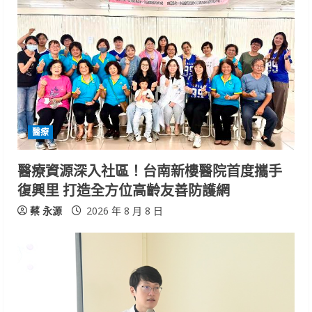
R
e
a
d
i
醫療
n
醫療資源深入社區！台南新樓醫院首度攜手
復興里 打造全方位高齡友善防護網
g
蔡 永源
2026 年 8 月 8 日