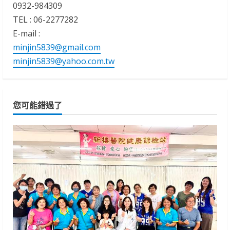
0932-984309
TEL : 06-2277282
E-mail :
minjin5839@gmail.com
minjin5839@yahoo.com.tw
您可能錯過了