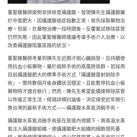
董聖雍醫師按例安排檢查攝護腺，發現陳先生攝護腺屬
於中度肥大，因攝護腺癌症指數正常，故先採取藥物治
療。但是，在藥物治療一段時間後，反覆嘗試移除尿管
仍然失敗，因此董聖雍醫師建議考慮手術介入治療，以
改善攝護腺阻塞尿路的狀況。
董聖雍醫師考量到陳先生近期才剛心臟病發，且持續使
用抗血小板藥物，屬於麻醉手術的高風險族群，若採用
目前攝護腺肥大的標準手術方式「攝護腺雷射剜除手
術」，需待數個月後身體狀況穩定，且能暫停抗血小板
藥物時才適合執行；然而，陳先生希望能儘速移除尿管
以恢復正常生活，經過詳細討論後，決定接受近年剛引
進台灣的最新手術方式——攝護腺水蒸氣消融手術。
攝護腺水蒸氣消融手術是在尿道內視鏡下，將高溫水蒸
氣注入攝護腺組織，使攝護腺肥大組織的細胞壞死萎