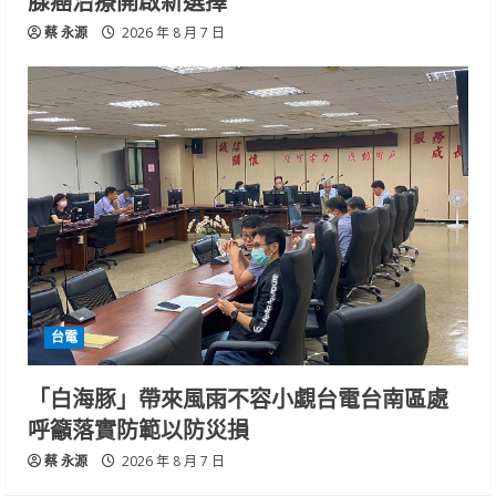
蔡 永源
2026 年 8 月 7 日
台電
「白海豚」帶來風雨不容小覷台電台南區處
呼籲落實防範以防災損
蔡 永源
2026 年 8 月 7 日