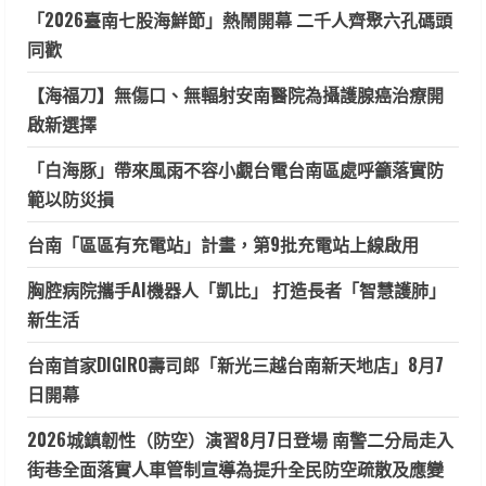
「2026臺南七股海鮮節」熱鬧開幕 二千人齊聚六孔碼頭
同歡
【海福刀】無傷口、無輻射安南醫院為攝護腺癌治療開
啟新選擇
「白海豚」帶來風雨不容小覷台電台南區處呼籲落實防
範以防災損
台南「區區有充電站」計畫，第9批充電站上線啟用
胸腔病院攜手AI機器人「凱比」 打造長者「智慧護肺」
新生活
台南首家DIGIRO壽司郎「新光三越台南新天地店」8月7
日開幕
2026城鎮韌性（防空）演習8月7日登場 南警二分局走入
街巷全面落實人車管制宣導為提升全民防空疏散及應變