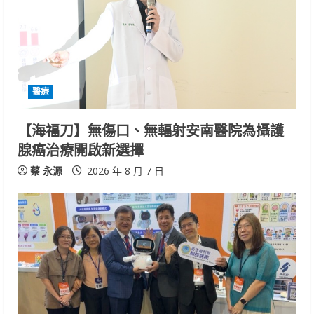
醫療
【海福刀】無傷口、無輻射安南醫院為攝護
腺癌治療開啟新選擇
蔡 永源
2026 年 8 月 7 日