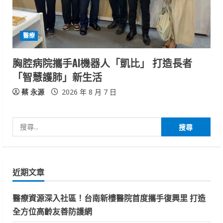
醫療
胸腔病院攜手AI機器人「凱比」 打造長者
「智慧護肺」新生活
蔡 永源
2026 年 8 月 7 日
搜
尋
關
鍵
近期文章
字:
醫療資源深入社區！台南新樓醫院首度攜手復興里 打造
全方位高齡友善防護網