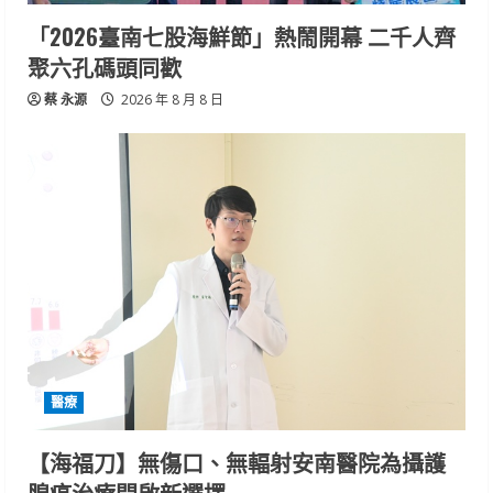
「2026臺南七股海鮮節」熱鬧開幕 二千人齊
聚六孔碼頭同歡
蔡 永源
2026 年 8 月 8 日
醫療
【海福刀】無傷口、無輻射安南醫院為攝護
腺癌治療開啟新選擇