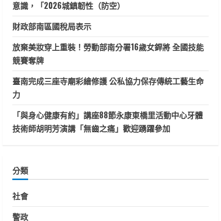
意識，「2026城鎮韌性（防空）
財政部南區國稅局表示
放棄美妝穿上重裝！勞動部南分署16歲女銲將 全國技能
競賽奪牌
臺南完成三座寺廟彩繪修護 公私協力保存傳統工藝生命
力
「與身心健康有約」講座88節永康東橋里活動中心牙體
技術師胡明芳演講「無齒之痛」歡迎踴躍參加
分類
社會
警政