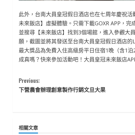
此外，台南大員皇冠假日酒店也在七周年慶祝活
未來飯店】虛擬體驗。只需下載GOXR APP，
並搜尋【未來飯店】找到3個場館，進入參觀大
願，截圖並將其發送至台南大員皇冠假日酒店的L
最大獎品為免費入住高級房平日住宿1晚（含1泊2
成真嗎？快來參加活動吧！大員皇冠未來飯店AP
C
Previous:
下營農會辦理創意製作行銷文旦大果
o
n
t
相關文章
i