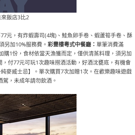
未來飯店3比2
77元，有炸蝦壽司(4塊)、鮭魚卵手卷、蝦蘆筍手卷、酥
須另加10%服務費。
彩豐樓粵式中餐廳：
單筆消費滿
桌限加購1份，食材依當天漁獲而定，僅供清蒸料理，須另加
:30期間，付77元可玩1次趣味撈酒活動，好酒沈甕底，有機會
單一純麥威士忌】。單次購買7次加贈1次。在歡樂趣味遊戲
酒駕，未成年請勿飲酒。