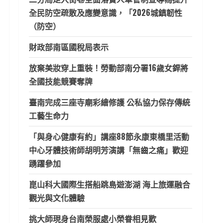
全民防空疏散及應變意識，「2026城鎮韌性
（防空）
財政部南區國稅局表示
放棄美妝穿上重裝！勞動部南分署16歲女銲將
全國技能競賽奪牌
臺南完成三座寺廟彩繪修護 公私協力保存傳統
工藝生命力
「與身心健康有約」講座88節永康東橋里活動
中心牙體技術師胡明芳演講「無齒之痛」歡迎
踴躍參加
崑山科大國際生搭船跳島遊澎湖 海上旅運融合
觀光與文化體驗
挑大師現身台南榮服處小榮眷相見歡