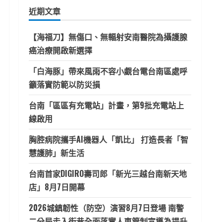
鍵
近期文章
字:
【海福刀】無傷口、無輻射安南醫院為攝護腺
癌治療開啟新選擇
「白海豚」帶來風雨不容小覷台電台南區處呼
籲落實防範以防災損
台南「區區有充電站」計畫，第9批充電站上
線啟用
胸腔病院攜手AI機器人「凱比」 打造長者「智
慧護肺」新生活
台南首家DIGIRO壽司郎「新光三越台南新天地
店」8月7日開幕
2026城鎮韌性（防空）演習8月7日登場 南警
二分局走入街巷全面落實人車管制宣導為提升