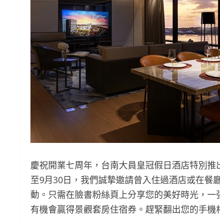
慶祝開業七周年，台南大員皇冠假日酒店特別推
至9月30日，我們誠摯邀請曾入住過酒店或在餐
動。只需在臉書粉絲頁上分享您的美好時光，一張照
有機會贏得景觀套房住宿券。趕緊翻出您的手機