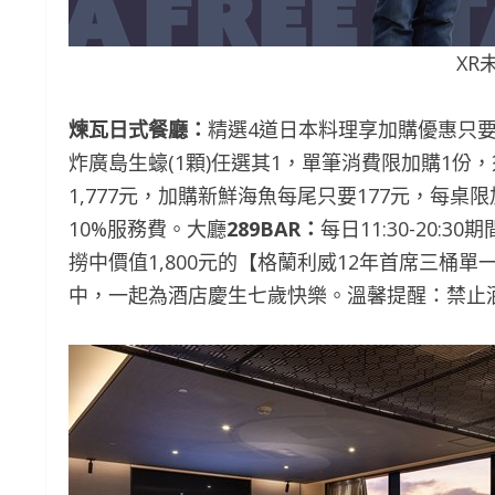
XR
煉瓦日式餐廳：
精選4道日本料理享加購優惠只要
炸廣島生蠔(1顆)任選其1，單筆消費限加購1份，
1,777元，加購新鮮海魚每尾只要177元，每
10%服務費。大廳
289BAR：
每日11:30-20
撈中價值1,800元的【格蘭利威12年首席三桶
中，一起為酒店慶生七歲快樂。溫馨提醒：禁止