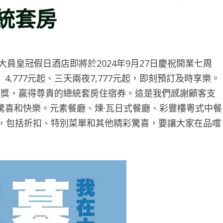
總統套房
員皇冠假日酒店即將於2024年9月27日慶祝開業七周
,777元起、三天兩夜7,777元起，即刻預訂及時享樂。
加抽獎，贏得尊貴的總統套房住宿券。這是我們感謝顧客支
驚喜和快樂。元素餐廳、煉·瓦日式餐廳、彩豐樓粵式中餐
活動，包括折扣、特別菜單和其他精彩驚喜，要讓大家在品嚐