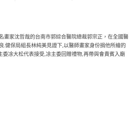
事名畫家沈哲哉的台南市郭綜合醫院總裁郭宗正，在全國醫
良.健保局組長林純美見證下,以醫師畫家身份捐他所繪的
委凃大松代表接受,凃主委回贈禮物,再帶與會貴賓入廟