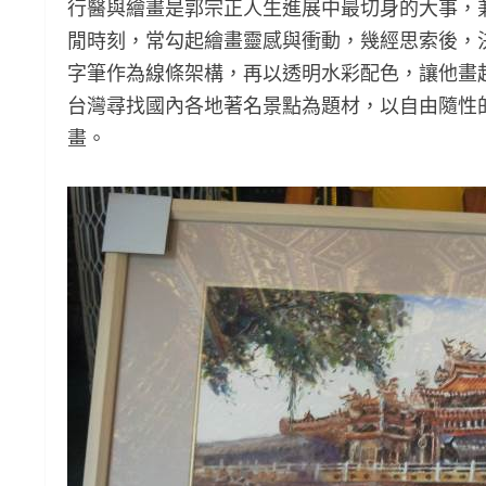
行醫與繪畫是郭宗正人生進展中最切身的大事，
閒時刻，常勾起繪畫靈感與衝動，幾經思索後，
字筆作為線條架構，再以透明水彩配色，讓他畫
台灣尋找國內各地著名景點為題材，以自由隨性
畫。