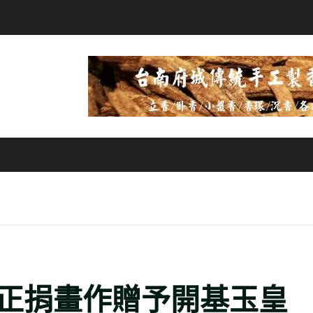
正捐畫作贈予開基玉皇