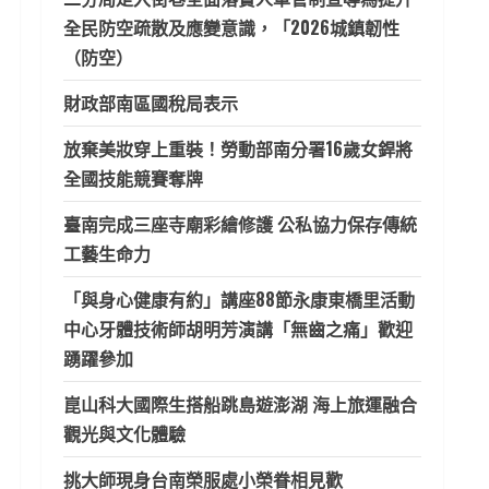
全民防空疏散及應變意識，「2026城鎮韌性
（防空）
財政部南區國稅局表示
放棄美妝穿上重裝！勞動部南分署16歲女銲將
全國技能競賽奪牌
臺南完成三座寺廟彩繪修護 公私協力保存傳統
工藝生命力
「與身心健康有約」講座88節永康東橋里活動
中心牙體技術師胡明芳演講「無齒之痛」歡迎
踴躍參加
崑山科大國際生搭船跳島遊澎湖 海上旅運融合
觀光與文化體驗
挑大師現身台南榮服處小榮眷相見歡