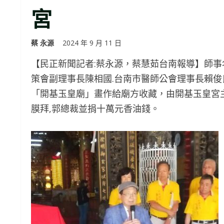
宮
蔡 永源
2024 年 9 月 11 日
【民正新聞記者:蔡永源，蔡慧茹台南報導】師
策會副理事長陳相國.台南市醫師公會理事長賴俊
「開基玉皇廟」畫作給廟方收藏，由開基玉皇宮主
膜拜,郭總裁並捐十萬元香油錢。