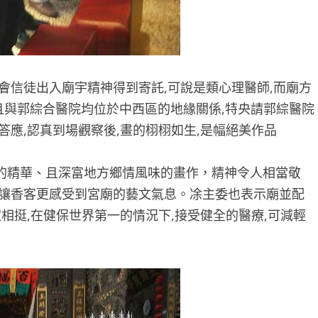
會信徒出入廟宇精神得到寄託,可說是類心理醫師,而廟方
,且與郭綜合醫院均位於中西區的地緣關係,特央請郭綜醫院
答應,認真到場觀察後,畫的栩栩如生,是幅絕美作品
的精華、且深富地方鄉情風味的畫作，精神令人相當敬
也讓香客更感受到宮廟的藝文氣息。凃主委也表示廟並配
相挺,在健保世界第一的情況下,接受健全的醫療,可減輕