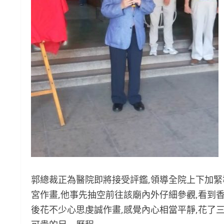
郭總裁正為醫院即將接受評鑑,領導全院上下加緊
宮作畫,他事先抽空前往該廟內外仔細參觀,看到香
後花不少心思虔誠作畫,感覺內心相當平靜,花了