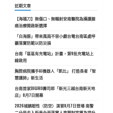
鍵
近期文章
字:
【海福刀】無傷口、無輻射安南醫院為攝護腺
癌治療開啟新選擇
「白海豚」帶來風雨不容小覷台電台南區處呼
籲落實防範以防災損
台南「區區有充電站」計畫，第9批充電站上
線啟用
胸腔病院攜手AI機器人「凱比」 打造長者「智
慧護肺」新生活
台南首家DIGIRO壽司郎「新光三越台南新天地
店」8月7日開幕
2026城鎮韌性（防空）演習8月7日登場 南警
二分局走入街巷全面落實人車管制宣導為提升