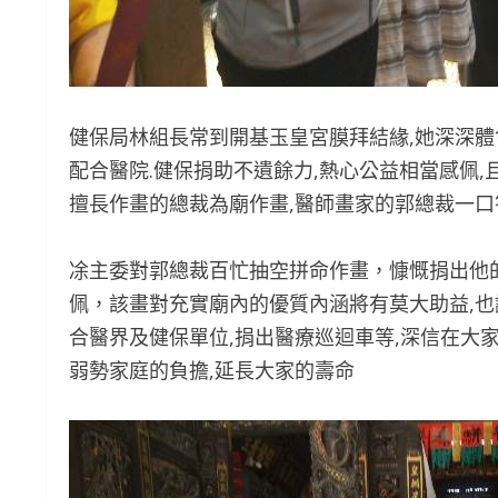
健保局林組長常到開基玉皇宮膜拜結緣,她深深體
配合醫院.健保捐助不遺餘力,熱心公益相當感佩
擅長作畫的總裁為廟作畫,醫師畫家的郭總裁一口
凃主委對郭總裁百忙抽空拼命作畫，慷慨捐出他
佩，該畫對充實廟內的優質內涵將有莫大助益,
合醫界及健保單位,捐出醫療巡迴車等,深信在大家
弱勢家庭的負擔,延長大家的壽命