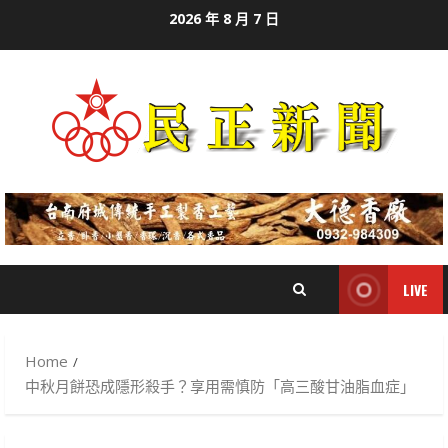
Skip
2026 年 8 月 7 日
to
content
LIVE
Home
中秋月餅恐成隱形殺手？享用需慎防「高三酸甘油脂血症」