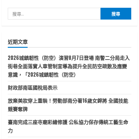
搜
尋
關
鍵
近期文章
字:
2026城鎮韌性（防空）演習8月7日登場 南警二分局走入
街巷全面落實人車管制宣導為提升全民防空疏散及應變
意識，「2026城鎮韌性（防空）
財政部南區國稅局表示
放棄美妝穿上重裝！勞動部南分署16歲女銲將 全國技能
競賽奪牌
臺南完成三座寺廟彩繪修護 公私協力保存傳統工藝生命
力