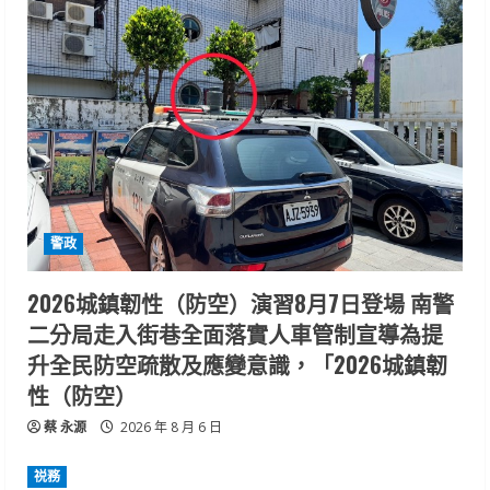
警政
2026城鎮韌性（防空）演習8月7日登場 南警
二分局走入街巷全面落實人車管制宣導為提
升全民防空疏散及應變意識，「2026城鎮韌
性（防空）
蔡 永源
2026 年 8 月 6 日
祱務