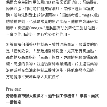
偶爾會產生副作用如肌肉疼痛及影響肝功能；菸鹼酸能
降低血脂，卻可能伴隨皮膚潮紅、胃部不適及血糖波
動。若無法耐受上述健保藥物，則建議考慮Omega-3脂
肪酸補充劑，也就是常見的魚油產品。他補充臨床研究
顯示，高濃度Omega-3脂肪酸有助於降低三酸甘油脂，
不僅副作用較少，更有抗發炎的作用。
無論選擇何種藥品控制高三酸甘油脂血症，最重要的仍
是「控制飲食」！顏廷旭醫師提醒，尤其患有高血壓、
高血糖及高血脂的「三高」族群，更應避免過量攝取高
糖、高脂的食物，並遵循醫師專業建議，藉由適當藥物
治療或補充魚油來控制三酸甘油脂，降低併發症風險，
方能健康平安地與家人共度佳節。
C
Previous:
勞動部嘉市辦大型徵才、逾千個工作機會！ 求職、面試
o
一鍵搞定