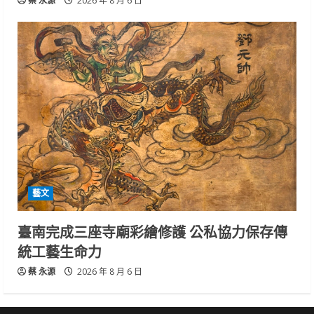
蔡 永源
2026 年 8 月 6 日
藝文
臺南完成三座寺廟彩繪修護 公私協力保存傳
統工藝生命力
蔡 永源
2026 年 8 月 6 日