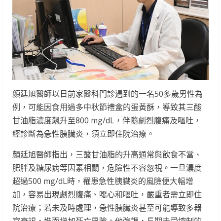
顏廷旭醫師以日前家醫科門診遇到的一名50多歲男性為
例，可能因食用過多中秋節禮盒的蛋黃酥，導致其三酸
甘油脂濃度飆升至800 mg/dL，伴隨劇烈腹痛及嘔吐，
經診斷為急性胰臟炎，須立即住院治療。
顏廷旭醫師指出，三酸甘油脂的升高通常與飲食不當、
肥胖及糖尿病等因素相關，危險性不容忽視。一旦濃度
超過500 mg/dL時，罹患急性胰臟炎的風險便大幅增
加，容易出現劇烈腹痛、噁心和嘔吐，嚴重者需立即住
院治療；若未及時處理，急性胰臟炎甚至可能導致多器
官衰竭，進而增加死亡風險。他強調，長期未受控制的