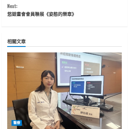
n
Next:
t
悠遊畫會會員聯展《姿態的樂章》
i
n
相關文章
u
e
R
e
a
d
i
醫療