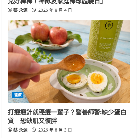
兒好棒棒！神隊友家庭棒球體驗日」
蔡 永源
2026 年 8 月 4 日
醫療
打瘦瘦針就穩瘦一輩子？營養師警:缺少蛋白
質 恐缺肌又復胖
蔡 永源
2026 年 8 月 3 日