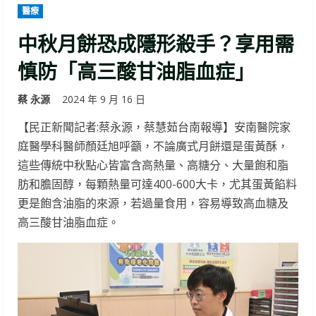
醫療
中秋月餅恐成隱形殺手？享用需
慎防「高三酸甘油脂血症」
蔡 永源
2024 年 9 月 16 日
【民正新聞記者:蔡永源，蔡慧茹台南報導】安南醫院家
庭醫學科醫師顏廷旭呼籲，不論廣式月餅還是蛋黃酥，
這些傳統中秋點心皆富含高熱量、高糖分、大量飽和脂
肪和膽固醇，每顆熱量可達400-600大卡，尤其蛋黃餡料
更是飽含油脂的來源，若過量食用，容易導致高血糖及
高三酸甘油脂血症。