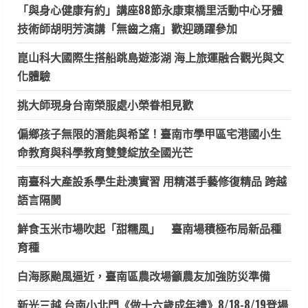
「與身心健康有約」講座88節永康東橋里活動中心牙體
技術師胡明芳演講「無齒之痛」歡迎踴躍參加
崑山科大國際生搭船跳島遊澎湖 海上旅運融合觀光與文
化體驗
挑大師現身台南榮服處小榮眷相見歡
偏鄉孩子無限的潛能與希望！臺南市學甲區宅港國小生
命教育與科學教育雙雙綻放全國光芒
南臺科大產設系學生赴澳實習 用精湛手藝修復精品 跨越
語言隔閡
鮮食玉米市場吹起「甜糯風」 臺南場積極布局新品種
育種
白海豚颱風逼近，臺南區農改場籲農友加強防災準備
新光三越 台南小北門《做十六歲成年禮》8/18-8/19登場