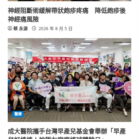
n
神經阻斷術緩解帶狀皰疹疼痛 降低皰疹後
神經痛風險
g
蔡 永源
2026 年 8 月 5 日
醫療
成大醫院攜手台灣早產兒基金會舉辦「早產