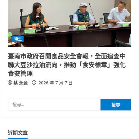
衛生
臺南市政府召開食品安全會報，全面追查中
聯大豆沙拉油流向，推動「食安標章」強化
食安管理
蔡 永源
2026 年 7 月 7 日
搜
尋
關
鍵
近期文章
字: