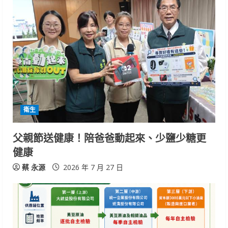
e
R
e
a
d
衛生
i
父親節送健康！陪爸爸動起來、少鹽少糖更
n
健康
g
蔡 永源
2026 年 7 月 27 日