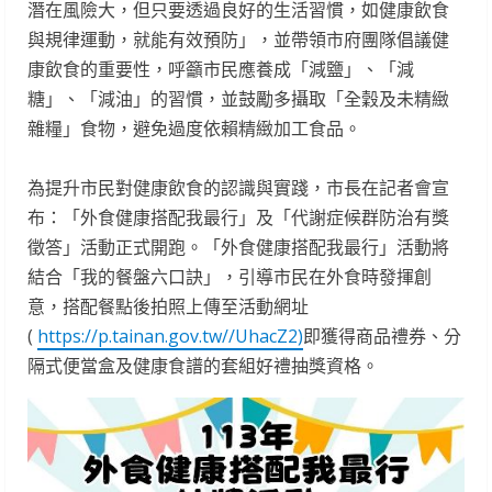
潛在風險大，但只要透過良好的生活習慣，如健康飲食
與規律運動，就能有效預防」，並帶領市府團隊倡議健
康飲食的重要性，呼籲市民應養成「減鹽」、「減
糖」、「減油」的習慣，並鼓勵多攝取「全穀及未精緻
雜糧」食物，避免過度依賴精緻加工食品。
為提升市民對健康飲食的認識與實踐，市長在記者會宣
布：「外食健康搭配我最行」及「代謝症候群防治有獎
徵答」活動正式開跑。「外食健康搭配我最行」活動將
結合「我的餐盤六口訣」，引導市民在外食時發揮創
意，搭配餐點後拍照上傳至活動網址
(
https://p.tainan.gov.tw//UhacZ2)
即獲得商品禮券、分
隔式便當盒及健康食譜的套組好禮抽獎資格。