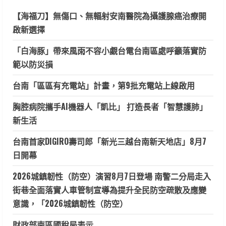
【海福刀】無傷口、無輻射安南醫院為攝護腺癌治療開
啟新選擇
「白海豚」帶來風雨不容小覷台電台南區處呼籲落實防
範以防災損
台南「區區有充電站」計畫，第9批充電站上線啟用
胸腔病院攜手AI機器人「凱比」 打造長者「智慧護肺」
新生活
台南首家DIGIRO壽司郎「新光三越台南新天地店」8月7
日開幕
2026城鎮韌性（防空）演習8月7日登場 南警二分局走入
街巷全面落實人車管制宣導為提升全民防空疏散及應變
意識，「2026城鎮韌性（防空）
財政部南區國稅局表示