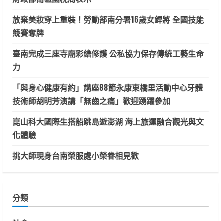
放棄美妝穿上重裝！勞動部南分署16歲女銲將 全國技能
競賽奪牌
臺南完成三座寺廟彩繪修護 公私協力保存傳統工藝生命
力
「與身心健康有約」講座88節永康東橋里活動中心牙體
技術師胡明芳演講「無齒之痛」歡迎踴躍參加
崑山科大國際生搭船跳島遊澎湖 海上旅運融合觀光與文
化體驗
挑大師現身台南榮服處小榮眷相見歡
分類