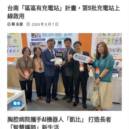
台南「區區有充電站」計畫，第9批充電站上
線啟用
蔡 永源
2026 年 8 月 7 日
醫療
胸腔病院攜手AI機器人「凱比」 打造長者
「智慧護肺」新生活