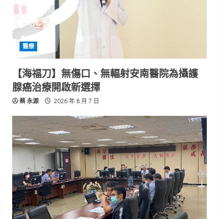
醫療
【海福刀】無傷口、無輻射安南醫院為攝護
腺癌治療開啟新選擇
蔡 永源
2026 年 8 月 7 日