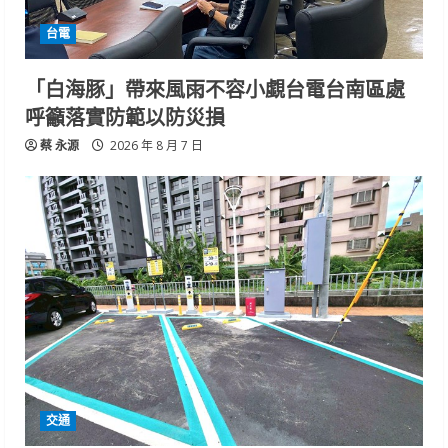
台電
「白海豚」帶來風雨不容小覷台電台南區處
呼籲落實防範以防災損
蔡 永源
2026 年 8 月 7 日
交通