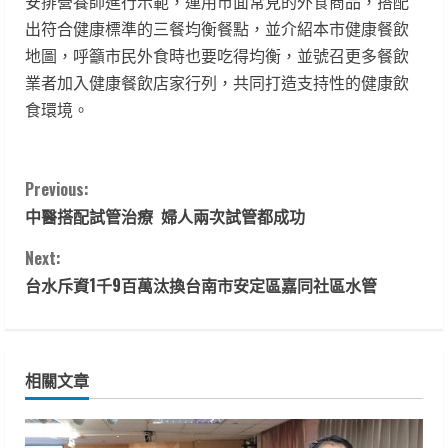
安排營養師進行示範，運用市面常見的外食商品，搭配
出符合健康標準的三餐均衡餐點，並介紹本市健康餐飲
地圖，呼籲市民外食時也要吃得均衡，並號召更多餐飲
業者加入健康餐飲店家行列，共同打造支持性的健康飲
食環境。
C
Previous:
中醫搭配試管治療 婦人兩次試管都成功
o
Next:
n
台水斥資1千9百萬汰換台南市安定區嘉同社區水管
t
i
相關文章
n
u