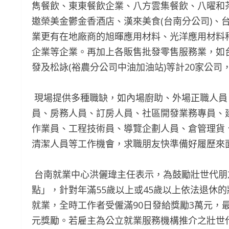
雋餐飲、東東餐飲企業、八方雲集餐飲、八曜和茶
邀榮美金鬱金香酒店、漢來美食(台南分公司)、
業更有在地廠商的旭暉應用材料、光洋應用材料
企業等企業。再加上各販售批發零售服務業，如台
發及松詠(裕農分公司中油加油站)等計20家公司
現場提供多種職缺，如內場廚助、外場正職人員
員、房務人員、訂房人員、社區開發業務專員、
作業員、工程技術員、導覽企劃人員、倉管理貨
清潔人員等工作機會，求職朋友快準備好履歷來
台南就業中心洪儷瑋主任表示，為鼓勵壯世代朋
點」，針對年滿55歲以上或45歲以上依法退休
就業，全時工作者受僱滿90日發給獎勵3萬元，
元獎勵。若雇主為公立就業服務機構推介之壯世