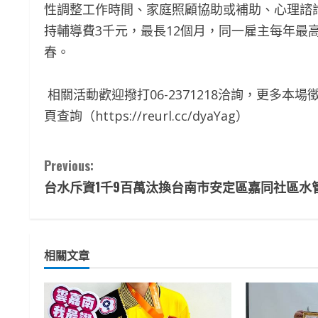
性調整工作時間、家庭照顧協助或補助、心理諮
持輔導費3千元，最長12個月，同一雇主每年最
春。
相關活動歡迎撥打06-2371218洽詢，更多本
頁查詢（https://reurl.cc/dyaYag）
C
Previous:
台水斥資1千9百萬汰換台南市安定區嘉同社區水
o
n
t
相關文章
i
n