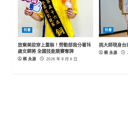
u
e
社會
社會
R
放棄美妝穿上重裝！勞動部南分署16
挑大師現身台
e
歲女銲將 全國技能競賽奪牌
蔡 永源
a
蔡 永源
2026 年 8 月 6 日
d
i
n
g