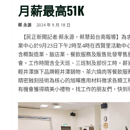
月薪最高51K
蔡 永源
2024 年 9 月 18 日
【民正新聞記者:蔡永源，蔡慧茹台南報導】為
業中心於9月23日下午2時至4時在西賢里活動中
含概製造業、飯店業、餐飲服務及販售批發零售服
會。工作時間含全天班、三班制及部份工時。薪
輕井澤旗下品牌輕井澤鍋物、茶六燒肉等餐飲服務
精密蝕刻技術為核心的旭暉應用材料徴求各類工程
有機會獲得精美小禮物。找工作的朋友們，快到