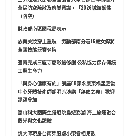
全民防空疏散及應變意識，「2026城鎮韌性
（防空）
財政部南區國稅局表示
放棄美妝穿上重裝！勞動部南分署16歲女銲將
全國技能競賽奪牌
臺南完成三座寺廟彩繪修護 公私協力保存傳統
工藝生命力
「與身心健康有約」講座88節永康東橋里活動
中心牙體技術師胡明芳演講「無齒之痛」歡迎
踴躍參加
崑山科大國際生搭船跳島遊澎湖 海上旅運融合
觀光與文化體驗
挑大師現身台南榮服處小榮眷相見歡