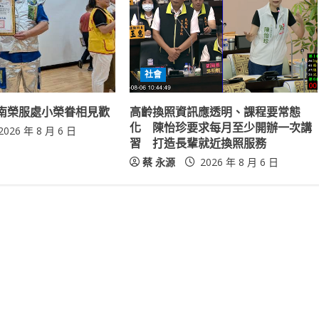
社會
南榮服處小榮眷相見歡
高齡換照資訊應透明、課程要常態
化 陳怡珍要求每月至少開辦一次講
2026 年 8 月 6 日
習 打造長輩就近換照服務
蔡 永源
2026 年 8 月 6 日