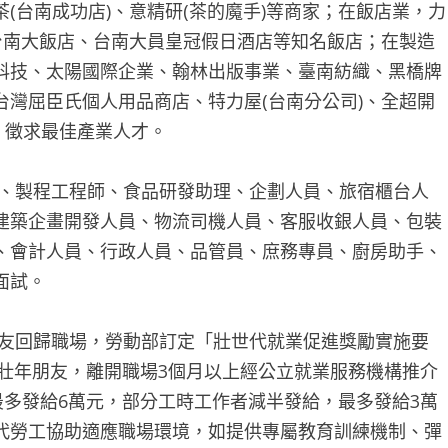
(台南成功店)、意精研(茶的魔手)等商家；在飯店業，力
台南大飯店、台南大員皇冠假日酒店等知名飯店；在製造
科技、太陽國際企業、翰林出版事業、臺南紡織、黑橋牌
灣屈臣氏個人用品商店、特力屋(台南分公司)、全超開
，徵求最佳產業人才。
、製程工程師、食品研發助理、企劃人員、旅宿櫃台人
建築企畫開發人員、物流司機人員、客服收銀人員、包裝
、會計人員、行政人員、品管員、庶務專員、廚房助手、
面試。
友回歸職場，勞動部訂定「壯世代就業促進獎勵實施要
的壯年朋友，離開職場3個月以上經公立就業服務機構推介
最多發給6萬元，部分工時工作者減半發給，最多發給3萬
代勞工協助適應職場環境，如提供專屬教育訓練機制、彈