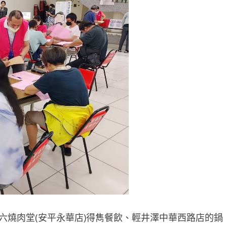
六燒肉堂(安平永華店)得雋餐飲、輕井澤中華西路店的鍋