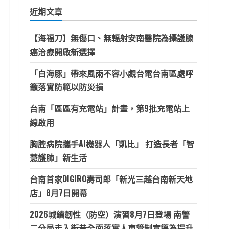
鍵
近期文章
字:
【海福刀】無傷口、無輻射安南醫院為攝護腺
癌治療開啟新選擇
「白海豚」帶來風雨不容小覷台電台南區處呼
籲落實防範以防災損
台南「區區有充電站」計畫，第9批充電站上
線啟用
胸腔病院攜手AI機器人「凱比」 打造長者「智
慧護肺」新生活
台南首家DIGIRO壽司郎「新光三越台南新天地
店」8月7日開幕
2026城鎮韌性（防空）演習8月7日登場 南警
二分局走入街巷全面落實人車管制宣導為提升