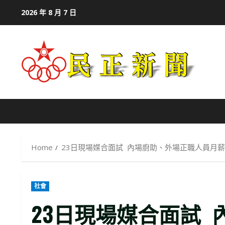
Skip
2026 年 8 月 7 日
to
content
Home
23日現場媒合面試 內場廚助、外場正職人員月薪
社會
23日現場媒合面試