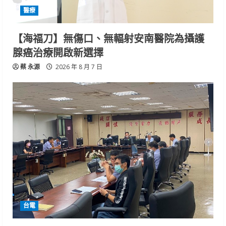
醫療
【海福刀】無傷口、無輻射安南醫院為攝護
腺癌治療開啟新選擇
蔡 永源
2026 年 8 月 7 日
台電