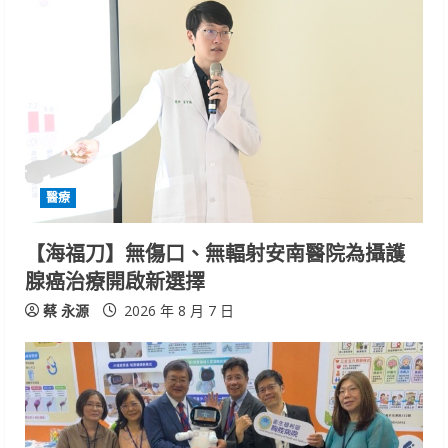
R
e
a
d
i
醫療
n
【海福刀】無傷口、無輻射安南醫院為攝護
腺癌治療開啟新選擇
g
蔡 永源
2026 年 8 月 7 日