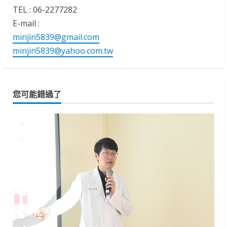
TEL : 06-2277282
E-mail :
minjin5839@gmail.com
minjin5839@yahoo.com.tw
您可能錯過了