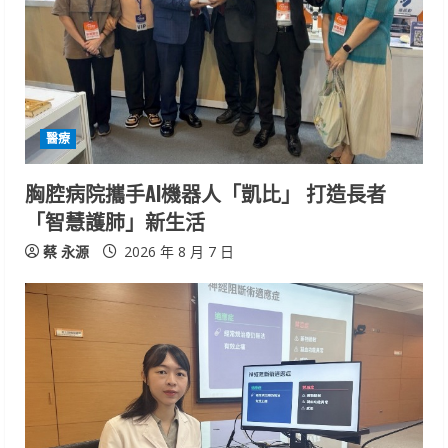
醫療
胸腔病院攜手AI機器人「凱比」 打造長者
「智慧護肺」新生活
蔡 永源
2026 年 8 月 7 日