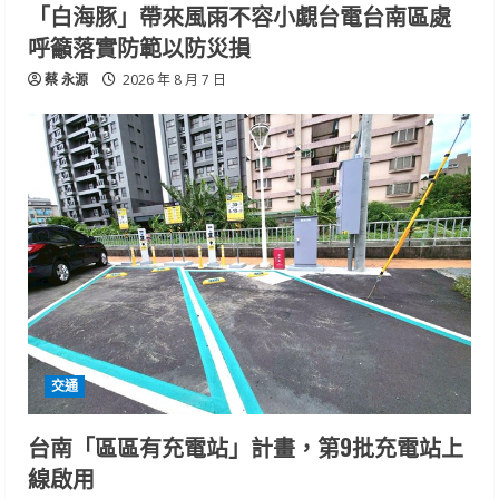
「白海豚」帶來風雨不容小覷台電台南區處
呼籲落實防範以防災損
蔡 永源
2026 年 8 月 7 日
交通
台南「區區有充電站」計畫，第9批充電站上
線啟用