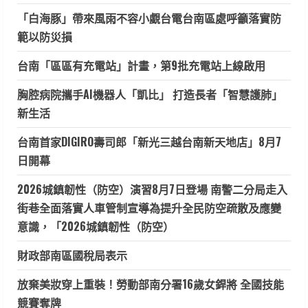
「白海豚」帶來風雨不容小覷台電台南區處呼籲落實防
範以防災損
台南「區區有充電站」計畫，第9批充電站上線啟用
胸腔病院攜手AI機器人「凱比」 打造長者「智慧護肺」
新生活
台南首家DIGIRO壽司郎「新光三越台南新天地店」8月7
日開幕
2026城鎮韌性（防空）演習8月7日登場 南警二分局走入
街巷全面落實人車管制宣導為提升全民防空疏散及應變
意識，「2026城鎮韌性（防空）
財政部南區國稅局表示
放棄美妝穿上重裝！勞動部南分署16歲女銲將 全國技能
競賽奪牌