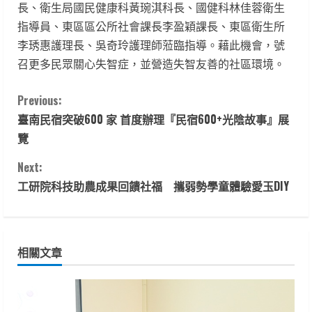
長、衛生局國民健康科黃琬淇科長、國健科林佳蓉衛生
指導員、東區區公所社會課長李盈穎課長、東區衛生所
李琇惠護理長、吳奇玲護理師蒞臨指導。藉此機會，號
召更多民眾關心失智症，並營造失智友善的社區環境。
C
Previous:
臺南民宿突破600 家 首度辦理『民宿600+光陰故事』展
o
覽
n
Next:
t
工研院科技助農成果回饋社福 攜弱勢學童體驗愛玉DIY
i
n
相關文章
u
e