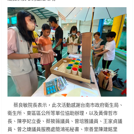
蔡良敏院長表示，此次活動感謝台南市政府衛生局、
衛生所、東區區公所等單位協助辦理，以及黃偉哲市
長、陳亭妃立委、蔡筱薇議員、曾培雅議員、王家貞議
員、曾之婕議員服務處簡鴻祐秘書、崇善里陳建銘里