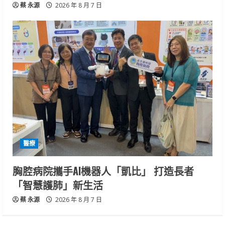
蔡 永源
2026 年 8 月 7 日
醫療
胸腔病院攜手AI機器人「凱比」 打造長者
「智慧護肺」新生活
蔡 永源
2026 年 8 月 7 日