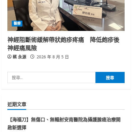
醫療
神經阻斷術緩解帶狀皰疹疼痛 降低皰疹後
神經痛風險
蔡 永源
2026 年 8 月 5 日
搜
尋
關
鍵
近期文章
字:
【海福刀】無傷口、無輻射安南醫院為攝護腺癌治療開
啟新選擇