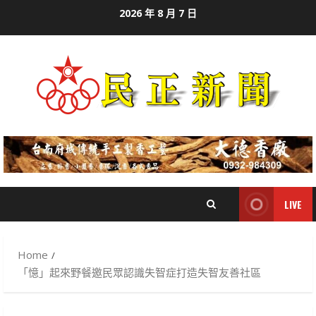
Skip
2026 年 8 月 7 日
to
content
LIVE
Home
「憶」起來野餐邀民眾認識失智症打造失智友善社區