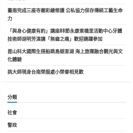
臺南完成三座寺廟彩繪修護 公私協力保存傳統工藝生命
力
「與身心健康有約」講座88節永康東橋里活動中心牙體
技術師胡明芳演講「無齒之痛」歡迎踴躍參加
崑山科大國際生搭船跳島遊澎湖 海上旅運融合觀光與文
化體驗
挑大師現身台南榮服處小榮眷相見歡
分類
社會
警政