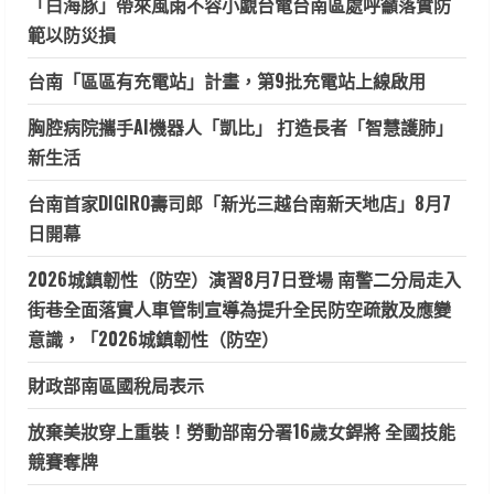
「白海豚」帶來風雨不容小覷台電台南區處呼籲落實防
範以防災損
台南「區區有充電站」計畫，第9批充電站上線啟用
胸腔病院攜手AI機器人「凱比」 打造長者「智慧護肺」
新生活
台南首家DIGIRO壽司郎「新光三越台南新天地店」8月7
日開幕
2026城鎮韌性（防空）演習8月7日登場 南警二分局走入
街巷全面落實人車管制宣導為提升全民防空疏散及應變
意識，「2026城鎮韌性（防空）
財政部南區國稅局表示
放棄美妝穿上重裝！勞動部南分署16歲女銲將 全國技能
競賽奪牌