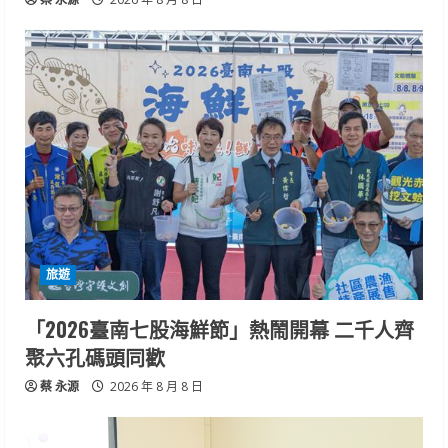
旅遊
「2026臺南七股海鮮節」熱鬧開幕 二千人齊
聚六孔碼頭同歡
蔡 永源
2026 年 8 月 8 日