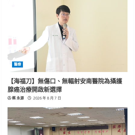
醫療
【海福刀】無傷口、無輻射安南醫院為攝護
腺癌治療開啟新選擇
蔡 永源
2026 年 8 月 7 日