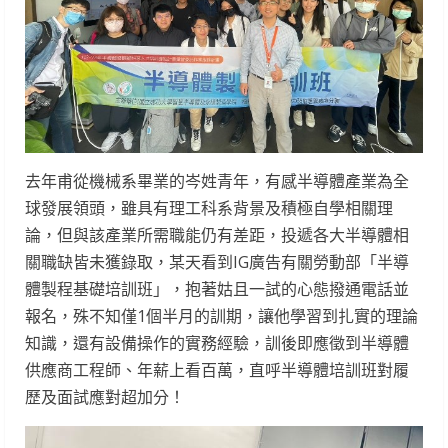
去年甫從機械系畢業的岑姓青年，有感半導體產業為全
球發展領頭，雖具有理工科系背景及積極自學相關理
論，但與該產業所需職能仍有差距，投遞各大半導體相
關職缺皆未獲錄取，某天看到IG廣告有關勞動部「半導
體製程基礎培訓班」，抱著姑且一試的心態撥通電話並
報名，殊不知僅1個半月的訓期，讓他學習到扎實的理論
知識，還有設備操作的實務經驗，訓後即應徵到半導體
供應商工程師、年薪上看百萬，直呼半導體培訓班對履
歷及面試應對超加分！