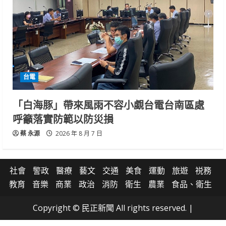
台電
「白海豚」帶來風雨不容小覷台電台南區處
呼籲落實防範以防災損
蔡 永源
2026 年 8 月 7 日
社會
警政
醫療
藝文
交通
美食
運動
旅遊
祱務
教育
音樂
商業
政治
消防
衛生
農業
食品、衛生
Copyright © 民正新聞 All rights reserved.
|