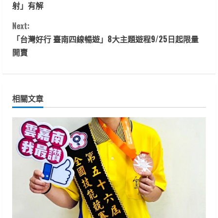
o
射」有解
n
Next:
t
「台灣好行 臺南四線暢遊」8大主題遊程9/25日起限量
開賣
i
n
相關文章
u
e
R
e
a
d