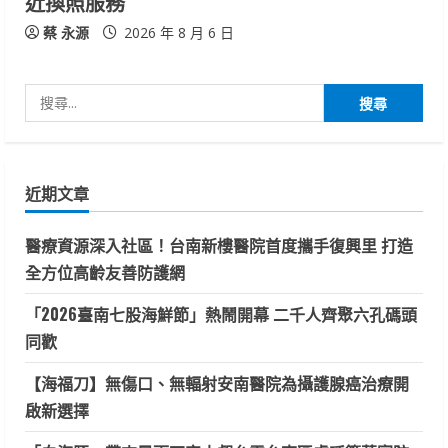
近換照服務
蔡 永源
2026 年 8 月 6 日
搜
尋
關
鍵
近期文章
字:
醫療資源深入社區！台南新樓醫院首度攜手復興里 打造
全方位高齡友善防護網
「2026臺南七股海鮮節」熱鬧開幕 二千人齊聚六孔碼頭
同歡
【海福刀】無傷口、無輻射安南醫院為攝護腺癌治療開
啟新選擇