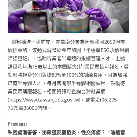
劉邦棟進一步補充，雲嘉南分署為因應我國2050淨零
碳排策略，滾動式調整於今年加開「半導體ESG永續規劃
師認證班」，協助待業者半導體的永續管理人才，上述
課程凡年滿15歲以上的本國籍失(待)業民眾皆可報名，勞
動部將視身分別負擔80%至100%的訓練費用，且為加強
培育半導體人才，每月皆開辦半導體相關課程，鼓勵待
業民眾踴躍報名，相關資訊可查詢台灣就業通
(https://www.taiwanjobs.gov.tw)，或電洽(06)275-
7575轉35005詢問。
C
Previous:
私密處溼答答、泌尿道反覆發炎、性交疼痛？「陰道雷