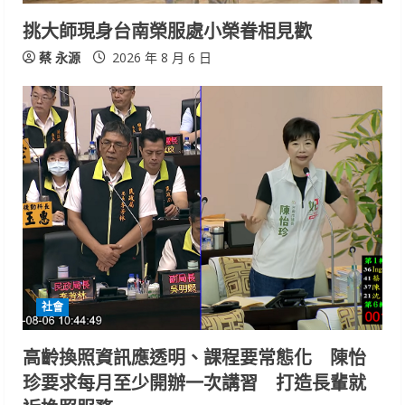
挑大師現身台南榮服處小榮眷相見歡
蔡 永源
2026 年 8 月 6 日
社會
高齡換照資訊應透明、課程要常態化 陳怡
珍要求每月至少開辦一次講習 打造長輩就