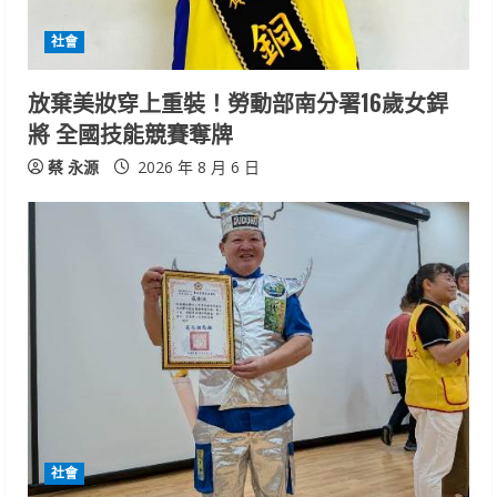
i
社會
n
放棄美妝穿上重裝！勞動部南分署16歲女銲
g
將 全國技能競賽奪牌
蔡 永源
2026 年 8 月 6 日
社會