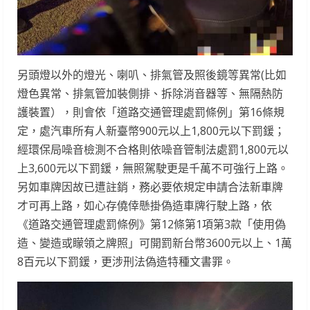
另頭燈以外的燈光、喇叭、排氣管及照後鏡等異常(比如
燈色異常、排氣管加裝側排、拆除消音器等、無隔熱防
護裝置），則會依「道路交通管理處罰條例」第16條規
定，處汽車所有人新臺幣900元以上1,800元以下罰鍰；
經環保局噪音檢測不合格則依噪音管制法處罰1,800元以
上3,600元以下罰鍰，無照駕駛更是千萬不可強行上路。
另如車牌因故已遭註銷，務必要依規定申請合法新車牌
才可再上路，如心存僥倖懸掛偽造車牌行駛上路，依
《道路交通管理處罰條例》第12條第1項第3款「使用偽
造、變造或矇領之牌照」可開罰新台幣3600元以上、1萬
8百元以下罰鍰，更涉刑法偽造特種文書罪。