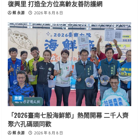
復興里 打造全方位高齡友善防護網
蔡 永源
2026 年 8 月 8 日
旅遊
「2026臺南七股海鮮節」熱鬧開幕 二千人齊
聚六孔碼頭同歡
蔡 永源
2026 年 8 月 8 日