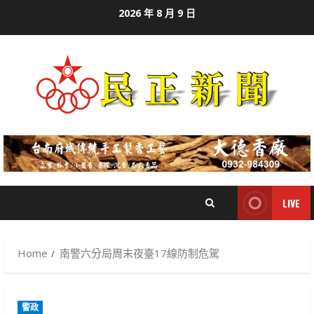
Skip
2026 年 8 月 9 日
to
content
LIVE
Home
南警六分局周末夜臺17線防制危駕
警政