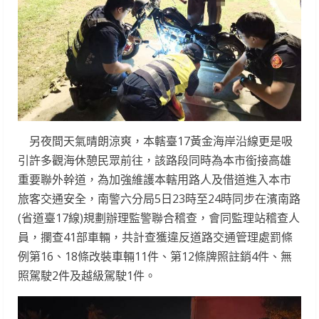
另夜間天氣晴朗涼爽，本轄臺17黃金海岸沿線更是吸
引許多觀海休憩民眾前往，該路段同時為本市銜接高雄
重要聯外幹道，為加強維護本轄用路人及借道進入本市
旅客交通安全，南警六分局5日23時至24時同步在濱南路
(省道臺17線)規劃辦理監警聯合稽查，會同監理站稽查人
員，攔查41部車輛，共計查獲違反道路交通管理處罰條
例第16、18條改裝車輛11件、第12條牌照註銷4件、無
照駕駛2件及越級駕駛1件。