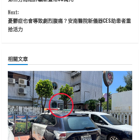
o
Next:
n
憂鬱症也會導致劇烈腹痛？安南醫院新儀器CES助患者重
t
拾活力
i
n
相關文章
u
e
R
e
a
d