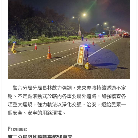
警六分局分局長林獻力強調，未來亦將持續透過不定
期、不定點滾動式於轄內各重要聯外道路，加強稽查各
項重大違規，強力執法以淨化交通、治安，還給民眾一
個安全、安寧的用路環境。
C
Previous:
第二分局阻詐騙新臺幣50萬元