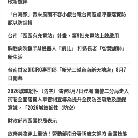
啟新選擇
「白海豚」帶來風雨不容小覷台電台南區處呼籲落實防
範以防災損
台南「區區有充電站」計畫，第9批充電站上線啟用
胸腔病院攜手AI機器人「凱比」 打造長者「智慧護肺」
新生活
台南首家DIGIRO壽司郎「新光三越台南新天地店」8月7
日開幕
2026城鎮韌性（防空）演習8月7日登場 南警二分局走入
街巷全面落實人車管制宣導為提升全民防空疏散及應變
意識，「2026城鎮韌性（防空）
財政部南區國稅局表示
放棄美妝穿上重裝！勞動部南分署16歲女銲將 全國技能