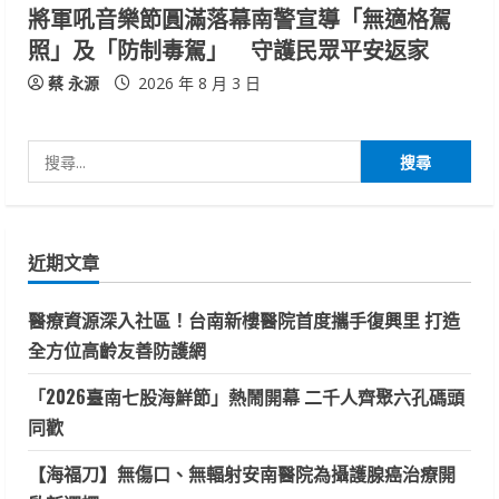
將軍吼音樂節圓滿落幕南警宣導「無適格駕
照」及「防制毒駕」 守護民眾平安返家
蔡 永源
2026 年 8 月 3 日
搜
尋
關
鍵
近期文章
字:
醫療資源深入社區！台南新樓醫院首度攜手復興里 打造
全方位高齡友善防護網
「2026臺南七股海鮮節」熱鬧開幕 二千人齊聚六孔碼頭
同歡
【海福刀】無傷口、無輻射安南醫院為攝護腺癌治療開