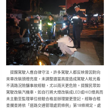
提醒駕駛人應自律守法，許多駕駛人都反映曾因對向
來車改裝頭燈亮度，未調整適當高度造成駕駛人眩光看
不清路況險釀事故經驗，尤以雨天更危險。提醒民眾如
駕駛改裝汽機車，如自行將大燈改裝成LED或HID燈具而
未主動至監理單位檢驗合格並辦理變更登記，經聯合稽
查攔查將依「道路交通管理處罰條例」第18條規定，處