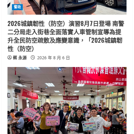
i
警政
n
2026城鎮韌性（防空）演習8月7日登場 南警
二分局走入街巷全面落實人車管制宣導為提
g
升全民防空疏散及應變意識，「2026城鎮韌
性（防空）
蔡 永源
2026 年 8 月 6 日