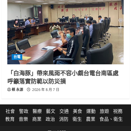
台電
「白海豚」帶來風雨不容小覷台電台南區處
呼籲落實防範以防災損
蔡 永源
2026 年 8 月 7 日
社會
警政
醫療
藝文
交通
美食
運動
旅遊
祱務
教育
音樂
商業
政治
消防
衛生
農業
食品、衛生