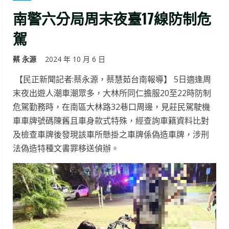
南警六分局周末夜臺17線防制危
駕
蔡 永源
2024 年 10 月 6 日
【民正新聞記者:蔡永源，蔡慧茹台南報導】 5日適逢周
末夜出遊人潮車潮眾多，大林所同仁擔服20至22時防制
危駕勤務時，在南區大林路32巷口周邊，見莊民駕駛機
車車牌號碼陳舊且車身款式特殊，經查詢車籍資料比對
及檢查車牌後發現該車所懸掛之車牌係偽造車牌，涉刑
法偽造特種文書罪移送偵辦。