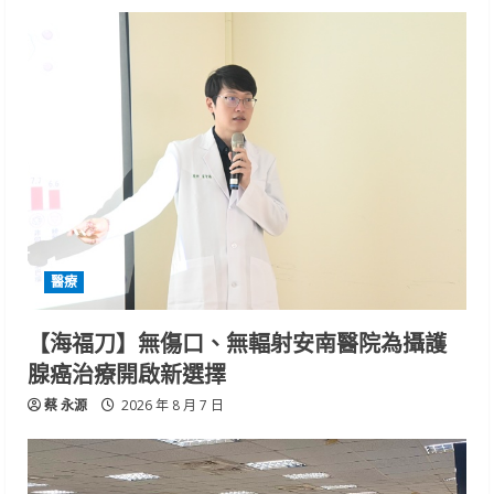
醫療
【海福刀】無傷口、無輻射安南醫院為攝護
腺癌治療開啟新選擇
蔡 永源
2026 年 8 月 7 日