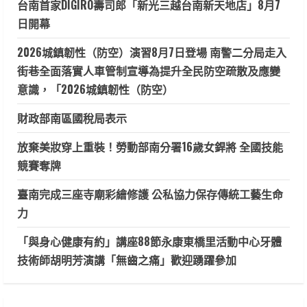
台南首家DIGIRO壽司郎「新光三越台南新天地店」8月7
日開幕
2026城鎮韌性（防空）演習8月7日登場 南警二分局走入
街巷全面落實人車管制宣導為提升全民防空疏散及應變
意識，「2026城鎮韌性（防空）
財政部南區國稅局表示
放棄美妝穿上重裝！勞動部南分署16歲女銲將 全國技能
競賽奪牌
臺南完成三座寺廟彩繪修護 公私協力保存傳統工藝生命
力
「與身心健康有約」講座88節永康東橋里活動中心牙體
技術師胡明芳演講「無齒之痛」歡迎踴躍參加