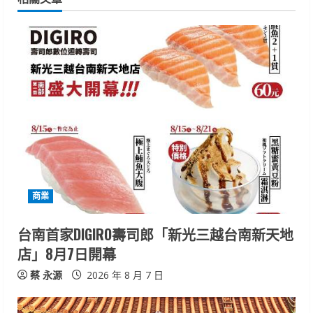
u
e
R
e
a
d
i
商業
n
台南首家DIGIRO壽司郎「新光三越台南新天地
g
店」8月7日開幕
蔡 永源
2026 年 8 月 7 日