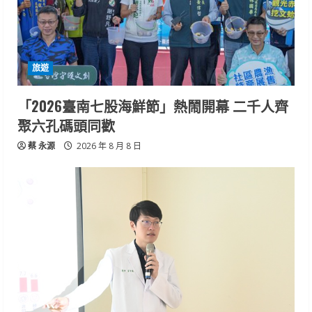
旅遊
「2026臺南七股海鮮節」熱鬧開幕 二千人齊
聚六孔碼頭同歡
蔡 永源
2026 年 8 月 8 日