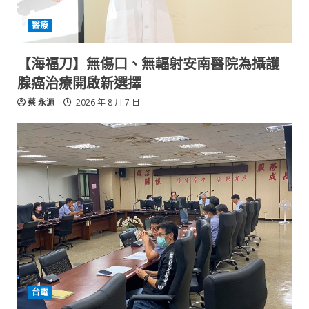
醫療
【海福刀】無傷口、無輻射安南醫院為攝護
腺癌治療開啟新選擇
蔡 永源
2026 年 8 月 7 日
台電