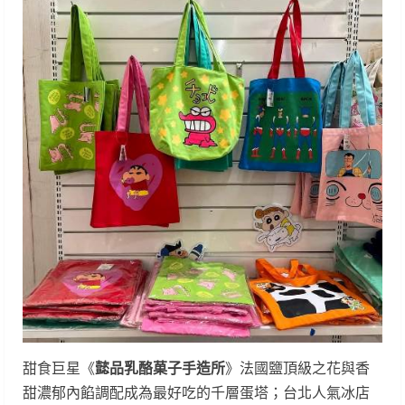
甜食巨星《
懿品乳酪菓子手造所
》法國鹽頂級之花與香
甜濃郁內餡調配成為最好吃的千層蛋塔；台北人氣冰店