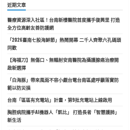
近期文章
字:
醫療資源深入社區！台南新樓醫院首度攜手復興里 打造
全方位高齡友善防護網
「2026臺南七股海鮮節」熱鬧開幕 二千人齊聚六孔碼頭
同歡
【海福刀】無傷口、無輻射安南醫院為攝護腺癌治療開
啟新選擇
「白海豚」帶來風雨不容小覷台電台南區處呼籲落實防
範以防災損
台南「區區有充電站」計畫，第9批充電站上線啟用
胸腔病院攜手AI機器人「凱比」 打造長者「智慧護肺」
新生活