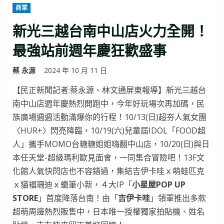
商業
新光三越台南中山店火力全開！
最強站前週年慶狂歡盛事
蔡 永源
2024 年 10 月 11 日
【民正新聞記者:蔡永源、林文通屏東報導】新光三越台
南中山店週年慶熱烈開跑中，今年好玩場次再加碼，民
族廣場週週活動滿爆你的行程！10/13(日)超夯人氣女團
〈HUR+〉閃亮降臨，10/19(六)兒童屆IDOL「FOOD超
人」攜手MOMO台糖糖姐姐嗨翻中山店，10/20(日)與日
本任天堂-超級瑪利歐見面會，一同集合冒險吧！13F文
化館人氣快閃店也不容錯過，集結吉伊卡哇ｘ萌蛙匹克
ｘ貓福珊迪ｘ蠟筆小新，４大IP「
小星屋POP UP
STORE
」首度降落台南！由「
吉伊卡哇
」領軍推出多款
超萌周邊熱烈販售中，日本唯一授權獨家拍貼機、姓名