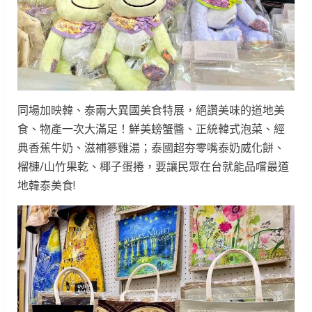
同場加映韓、泰兩大異國美食特展，絕讚美味的道地美
食、物產一次大滿足！鮮美螃蟹醬、正統韓式泡菜、經
典香蕉牛奶、滋補篸雞湯；泰國超夯零嘴泰奶威化餅、
榴槤/山竹果乾、椰子蛋捲，要讓民眾在台就能品嚐最道
地韓泰美食!