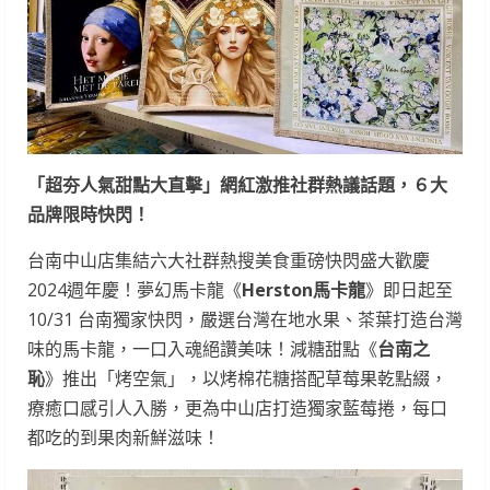
「超夯人氣甜點大直擊」網紅激推社群熱議話題，６大
品牌限時快閃！
台南中山店集結六大社群熱搜美食重磅快閃盛大歡慶
2024週年慶！夢幻馬卡龍《
Herston馬卡龍
》即日起至
10/31 台南獨家快閃，嚴選台灣在地水果、茶葉打造台灣
味的馬卡龍，一口入魂絕讚美味！減糖甜點《
台南之
恥
》推出「烤空氣」，以烤棉花糖搭配草莓果乾點綴，
療癒口感引人入勝，更為中山店打造獨家藍莓捲，每口
都吃的到果肉新鮮滋味！