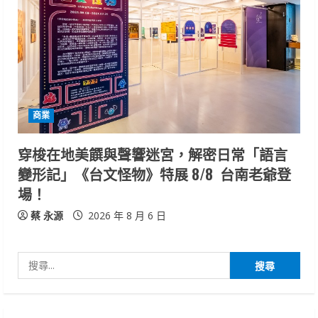
商業
穿梭在地美饌與聲響迷宮，解密日常「語言
變形記」《台文怪物》特展 8/8 台南老爺登
場！
蔡 永源
2026 年 8 月 6 日
搜
尋
關
鍵