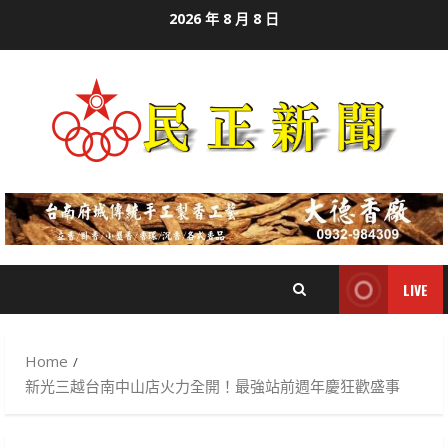
Skip
2026 年 8 月 8 日
to
content
LIVE
Home
新光三越台南中山店火力全開！最強站前週年慶狂歡盛事