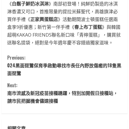
《
白鬍子鮮奶冰淇淋
》南部初登場！純鮮奶製造的冰淇
淋香濃又可口，首推限量的提拉米蘇聖代，高雄旗津必
買伴手禮《
正家興蛋糕店
》活動期間波士頓蛋糕任選兩
盒享9折優惠；新竹第一伴手禮《
春上布丁蛋糕
》與韓國
超萌KAKAO FRIENDS聯名新口味「青檸蛋糕」，購買就
送聯名提袋，絕對是今年週年慶不容錯過獨家滋味。
C
Previous:
024黑面琵鷺保育季啟動尋找市長任內野放傷癒的18隻黑
o
面琵鷺
n
Next:
t
南市流感及新冠疫苗接種踴躍，特別加開假日接種站，
請市民把握機會儘速接種
i
n
相關文章