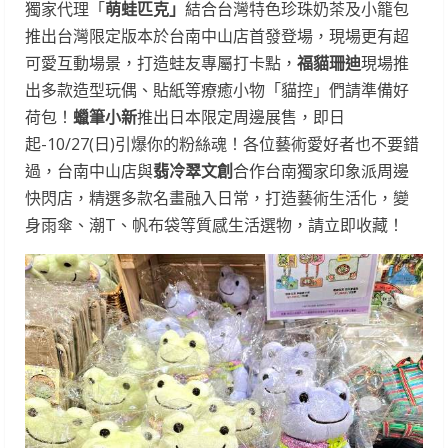
獨家代理「
萌蛙匹克」
結合台灣特色珍珠奶茶及小籠包
推出台灣限定版本於台南中山店首發登場，現場更有超
可愛互動場景，打造蛙友專屬打卡點，
福貓珊迪
現場推
出多款造型玩偶、貼紙等療癒小物「貓控」們請準備好
荷包！
蠟筆小新
推出日本限定周邊展售，即日
起-10/27(日)引爆你的粉絲魂！各位藝術愛好者也不要錯
過，台南中山店與
翡冷翠文創
合作台南獨家印象派周邊
快閃店，精選多款名畫融入日常，打造藝術生活化，變
身雨傘、潮T、帆布袋等質感生活選物，請立即收藏！