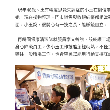
現年48歲、患有輕度思覺失調症的小玉在攤位
她，現在捐物整理、門市銷售與收銀結帳都相當
面，小玉說，很開心有一技之長，能賺錢自立，
再耕園保康清潔隊就服員李文鈴說，該庇護工場
身心障礙員工，像小玉工作技能駕輕就熟，不僅
轉往一般職場工作，也希望民眾能用行動支持庇