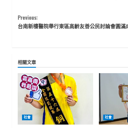
C
Previous:
台南新樓醫院舉行東區高齡友善公民討論會圓滿
o
n
t
相關文章
i
n
u
e
R
社會
社會
e