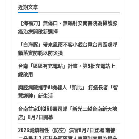
鍵
近期文章
字:
【海福刀】無傷口、無輻射安南醫院為攝護腺
癌治療開啟新選擇
「白海豚」帶來風雨不容小覷台電台南區處呼
籲落實防範以防災損
台南「區區有充電站」計畫，第9批充電站上
線啟用
胸腔病院攜手AI機器人「凱比」 打造長者「智
慧護肺」新生活
台南首家DIGIRO壽司郎「新光三越台南新天地
店」8月7日開幕
2026城鎮韌性（防空）演習8月7日登場 南警
二分局走入街巷全面落實人車管制宣導為提升