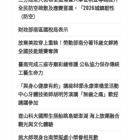
全民防空疏散及應變意識，「2026城鎮韌性
（防空）
財政部南區國稅局表示
放棄美妝穿上重裝！勞動部南分署16歲女銲將
全國技能競賽奪牌
臺南完成三座寺廟彩繪修護 公私協力保存傳統
工藝生命力
「與身心健康有約」講座88節永康東橋里活動
中心牙體技術師胡明芳演講「無齒之痛」歡迎
踴躍參加
崑山科大國際生搭船跳島遊澎湖 海上旅運融合
觀光與文化體驗
挑大師現身台南榮服處小榮眷相見歡