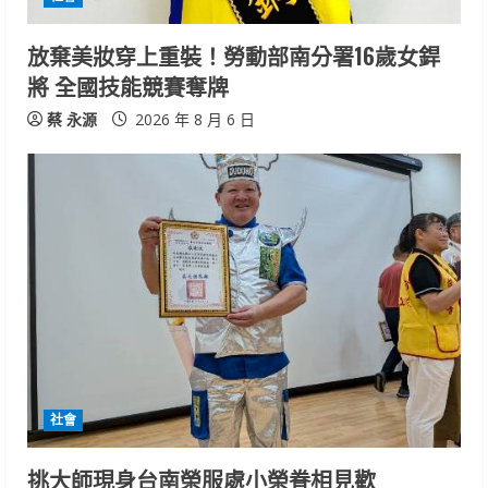
g
放棄美妝穿上重裝！勞動部南分署16歲女銲
將 全國技能競賽奪牌
蔡 永源
2026 年 8 月 6 日
社會
挑大師現身台南榮服處小榮眷相見歡