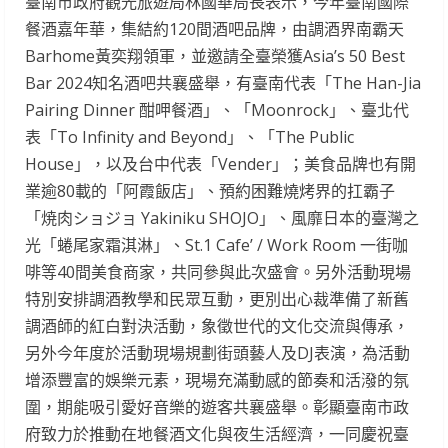
臺南市政府觀光旅遊局林國華局長表示，今年臺南國際
餐酒嘉年華，集結約120間酒吧品牌，由調酒界南霸天
Barhome黃奕翔領軍，並邀請全臺榮獲Asia’s 50 Best
Bar 2024知名酒吧共襄盛舉，有臺南代表「The Han-Jia
Pairing Dinner 酣呷餐酒」、「Moonrock」、臺北代
表「To Infinity and Beyond」、「The Public
House」，以及台中代表「Vender」；美食品牌也有開
業逾80載的「阿霞飯店」、預約困難燒烤界的扛霸子
「焼肉ショジョ Yakiniku SHOJO」、風靡日本的臺灣之
光「蜷尾家霜淇淋」、St.1 Cafe’ / Work Room 一街咖
啡等40間美食商家，共同參與此次盛會。另外活動現場
特別安排調酒教學和民眾互動，更別出心裁準備了新舊
調酒師的紅白對決活動，象徵世代的文化交流與傳承，
另外今年度於活動現場規劃街頭藝人及DJ表演，為活動
增添豐富的娛樂元素，現場充滿動感的節奏和活潑的氛
圍，期能吸引愛好音樂的遊客共襄盛舉。彰顯臺南市政
府致力於推動在地餐酒文化與夜生活經濟，一同慶祝臺