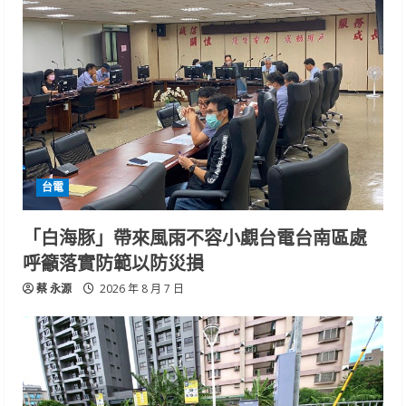
台電
「白海豚」帶來風雨不容小覷台電台南區處
呼籲落實防範以防災損
蔡 永源
2026 年 8 月 7 日