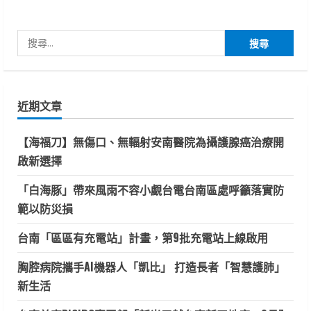
搜
尋
關
鍵
近期文章
字:
【海福刀】無傷口、無輻射安南醫院為攝護腺癌治療開
啟新選擇
「白海豚」帶來風雨不容小覷台電台南區處呼籲落實防
範以防災損
台南「區區有充電站」計畫，第9批充電站上線啟用
胸腔病院攜手AI機器人「凱比」 打造長者「智慧護肺」
新生活