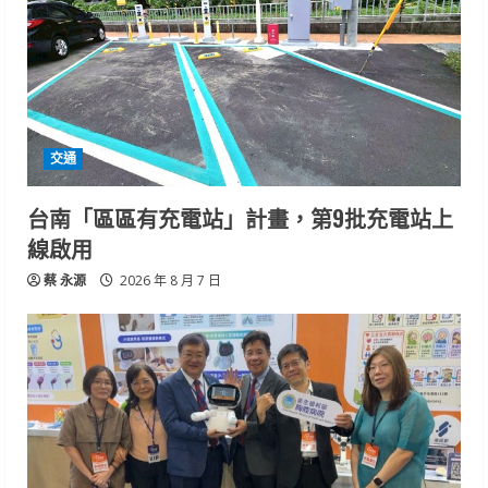
交通
台南「區區有充電站」計畫，第9批充電站上
線啟用
蔡 永源
2026 年 8 月 7 日