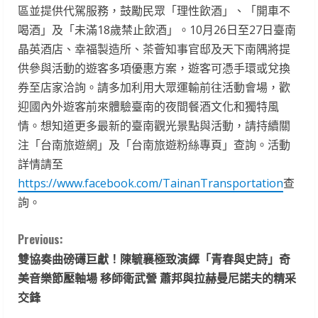
區並提供代駕服務，鼓勵民眾「理性飲酒」、「開車不
喝酒」及「未滿18歲禁止飲酒」。10月26日至27日臺南
晶英酒店、幸福製造所、茶薈知事官邸及天下南隅將提
供參與活動的遊客多項優惠方案，遊客可憑手環或兌換
券至店家洽詢。請多加利用大眾運輸前往活動會場，歡
迎國內外遊客前來體驗臺南的夜間餐酒文化和獨特風
情。想知道更多最新的臺南觀光景點與活動，請持續關
注「台南旅遊網」及「台南旅遊粉絲專頁」查詢。活動
詳情請至
https://www.facebook.com/TainanTransportation
查
詢。
C
Previous:
雙協奏曲磅礡巨獻！陳毓襄極致演繹「青春與史詩」奇
o
美音樂節壓軸場 移師衛武營 蕭邦與拉赫曼尼諾夫的精采
n
交鋒