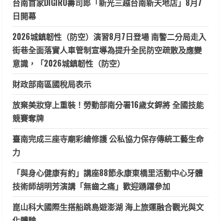
台南首家DIGIRO壽司郎「新光三越台南新天地店」8月7
日開幕
2026城鎮韌性（防空）演習8月7日登場 南警二分局走入
街巷全面落實人車管制宣導為提升全民防空疏散及應變
意識，「2026城鎮韌性（防空）
財政部南區國稅局表示
放棄美妝穿上重裝！勞動部南分署16歲女銲將 全國技能
競賽奪牌
臺南完成三座寺廟彩繪修護 公私協力保存傳統工藝生命
力
「與身心健康有約」講座88節永康東橋里活動中心牙體
技術師胡明芳演講「無齒之痛」歡迎踴躍參加
崑山科大國際生搭船跳島遊澎湖 海上旅運融合觀光與文
化體驗