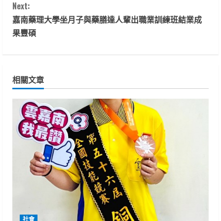
t
Next:
嘉南藥理大學坐月子與藥膳達人輩出職業訓練班結業成
i
果豐碩
n
u
相關文章
e
R
e
a
d
i
n
社會