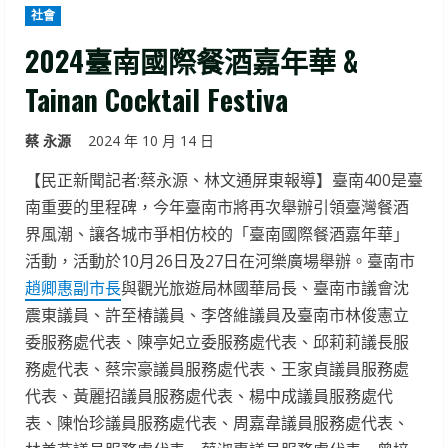
社會
2024臺南國際餐酒嘉年華 &
Tainan Cocktail Festiva
蔡 永源
2024 年 10 月 14 日
【民正新聞記者:蔡永源、林文通屏東報導】臺南400是臺
南重要的里程碑，今年臺南市將再次舉辦引領臺灣餐酒
界風潮、讓各城市爭相仿校的「臺南國際餐酒嘉年華」
活動，活動於10月26日及27日在河樂廣場舉辦。臺南市
趙卿惠副市長
與觀光旅遊局林國華局長、臺南市議會沈
震東議員、許至椿議員、李啓維議員及臺南市林俊憲立
委服務處代表、陳亭妃立委服務處代表、邱莉莉議長服
務處代表、蔡宗豪議員服務處代表、王家貞議員服務處
代表、黃麗招議員服務處代表、楊中成議員服務處代
表、陳怡珍議員服務處代表、周嘉韋議員服務處代表、