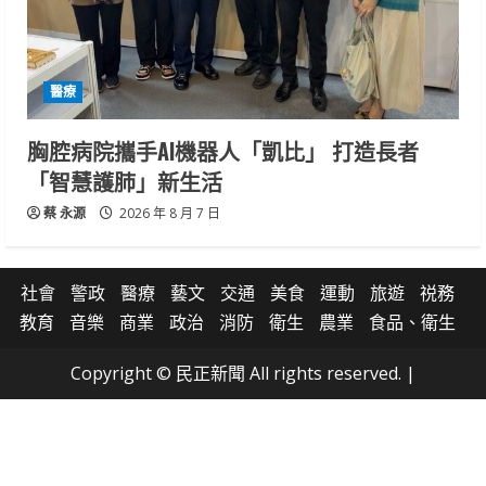
醫療
胸腔病院攜手AI機器人「凱比」 打造長者
「智慧護肺」新生活
蔡 永源
2026 年 8 月 7 日
社會
警政
醫療
藝文
交通
美食
運動
旅遊
祱務
教育
音樂
商業
政治
消防
衛生
農業
食品、衛生
Copyright © 民正新聞 All rights reserved.
|