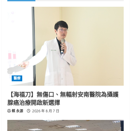
醫療
【海福刀】無傷口、無輻射安南醫院為攝護
腺癌治療開啟新選擇
蔡 永源
2026 年 8 月 7 日