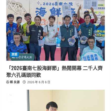
旅遊
「2026臺南七股海鮮節」熱鬧開幕 二千人齊
聚六孔碼頭同歡
蔡 永源
2026 年 8 月 8 日