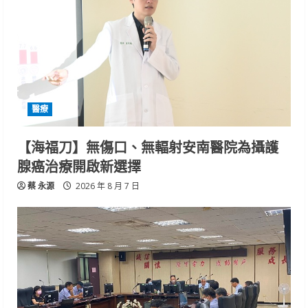
醫療
【海福刀】無傷口、無輻射安南醫院為攝護
腺癌治療開啟新選擇
蔡 永源
2026 年 8 月 7 日