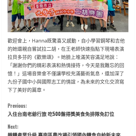
歡迎會上，Hanna既驚喜又感動，自小學習鋼琴和吉他
的她還親自嘗試拉二胡，在王老師快速指點下現場表演
拉貝多芬的《歡樂頌》。她臉上堆滿笑容滿足地說：
「謝謝你們的精彩表演和熱情接待，今天是我難忘的回
憶！」這場音樂會不僅讓學校充滿藝術氣息，還加深了
九份子國中小與國際志工的情誼，為未來的文化交流寫
下了美好的篇章。
C
Previous:
入住台南老爺行旅 吃500盤得獎美食免排隊免訂位
o
Next:
n
雜糧產業升級 臺南區農改場引領國內糧食自給新未來