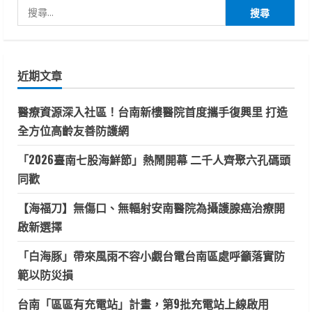
搜
尋
關
鍵
近期文章
字:
醫療資源深入社區！台南新樓醫院首度攜手復興里 打造
全方位高齡友善防護網
「2026臺南七股海鮮節」熱鬧開幕 二千人齊聚六孔碼頭
同歡
【海福刀】無傷口、無輻射安南醫院為攝護腺癌治療開
啟新選擇
「白海豚」帶來風雨不容小覷台電台南區處呼籲落實防
範以防災損
台南「區區有充電站」計畫，第9批充電站上線啟用