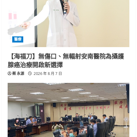
醫療
【海福刀】無傷口、無輻射安南醫院為攝護
腺癌治療開啟新選擇
蔡 永源
2026 年 8 月 7 日