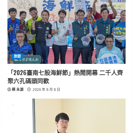
旅遊
「2026臺南七股海鮮節」熱鬧開幕 二千人齊
聚六孔碼頭同歡
蔡 永源
2026 年 8 月 8 日