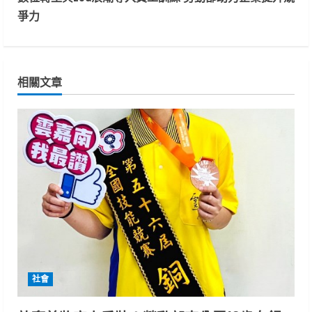
t
爭力
i
n
相關文章
u
e
R
e
a
d
i
社會
n