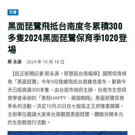
社會
黑面琵鷺飛抵台南度冬累積300
多隻2024黑面琵鷺保育季1020登
場
蔡 永源
2024 年 10 月 18 日
【民正新聞記者:蔡永源，蔡慧茹台南報導】國際保育候
鳥「黑面琵鷺」今年9月陸續飛抵台南棲息度冬，累積今
天已經高達300多隻，由台南市政府主辦、台南市生態保
育學會承辦的「黑琵HAPPY、展翅翱翔」黑面琵鷺保育
季系列活動，決定10月20日在七股區正王府隆重開幕，
主辦單位邀請大家來台南觀賞黑面琵鷺，體驗另類多元
的生態輕旅行活動。