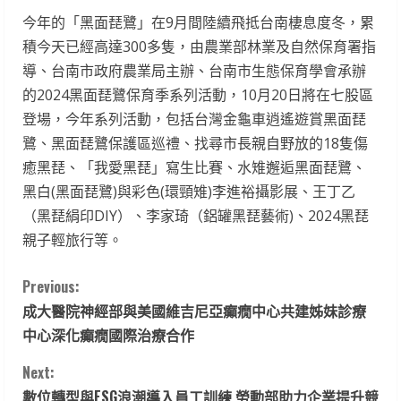
今年的「黑面琵鷺」在9月間陸續飛抵台南棲息度冬，累
積今天已經高達300多隻，由農業部林業及自然保育署指
導、台南市政府農業局主辦、台南市生態保育學會承辦
的2024黑面琵鷺保育季系列活動，10月20日將在七股區
登場，今年系列活動，包括台灣金龜車逍遙遊賞黑面琵
鷺、黑面琵鷺保護區巡禮、找尋市長親自野放的18隻傷
癒黑琵、「我愛黑琵」寫生比賽、水雉邂逅黑面琵鷺、
黑白(黑面琵鷺)與彩色(環頸雉)李進裕攝影展、王丁乙
（黑琵絹印DIY）、李家琦（鋁罐黑琵藝術)、2024黑琵
親子輕旅行等。
C
Previous:
成大醫院神經部與美國維吉尼亞癲癇中心共建姊妹診療
o
中心深化癲癇國際治療合作
n
Next:
數位轉型與ESG浪潮導入員工訓練 勞動部助力企業提升競