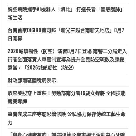
胸腔病院攜手AI機器人「凱比」 打造長者「智慧護肺」
新生活
台南首家DIGIRO壽司郎「新光三越台南新天地店」8月7
日開幕
2026城鎮韌性（防空）演習8月7日登場 南警二分局走入
街巷全面落實人車管制宣導為提升全民防空疏散及應變
意識，「2026城鎮韌性（防空）
財政部南區國稅局表示
放棄美妝穿上重裝！勞動部南分署16歲女銲將 全國技能
競賽奪牌
臺南完成三座寺廟彩繪修護 公私協力保存傳統工藝生命
力
「與身心健康有約」講座88節永康東橋里活動中心牙體