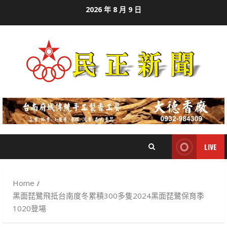
Skip
2026 年 8 月 9 日
to
content
LIVE
Home
黑面琵鷺飛抵台南度冬累積300多隻2024黑面琵鷺保育季
1020登場