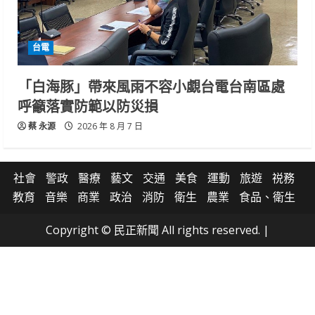
台電
「白海豚」帶來風雨不容小覷台電台南區處
呼籲落實防範以防災損
蔡 永源
2026 年 8 月 7 日
社會
警政
醫療
藝文
交通
美食
運動
旅遊
祱務
教育
音樂
商業
政治
消防
衛生
農業
食品、衛生
Copyright © 民正新聞 All rights reserved.
|