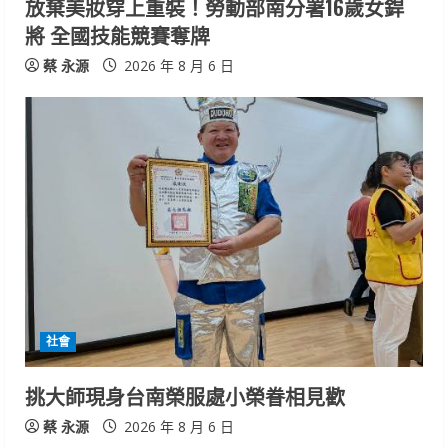
放棄美妝穿上重裝！勞動部南分署16歲女銲
g
將 全國技能競賽奪牌
蔡 永源
2026 年 8 月 6 日
社會
挑大師現身台南榮服處小榮眷相見歡
蔡 永源
2026 年 8 月 6 日