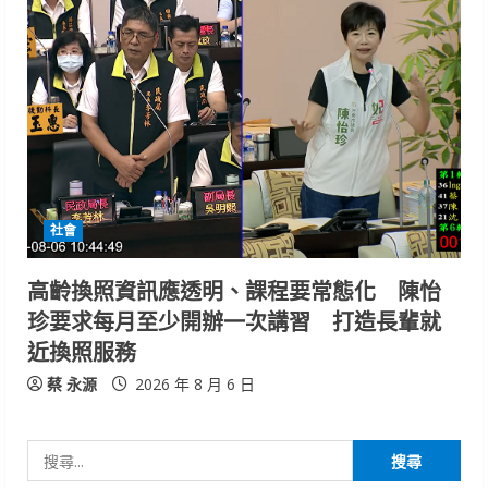
社會
高齡換照資訊應透明、課程要常態化 陳怡
珍要求每月至少開辦一次講習 打造長輩就
近換照服務
蔡 永源
2026 年 8 月 6 日
搜
尋