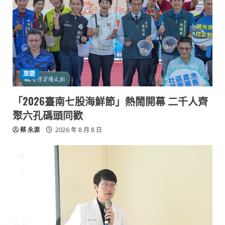
旅遊
「2026臺南七股海鮮節」熱鬧開幕 二千人齊
聚六孔碼頭同歡
蔡 永源
2026 年 8 月 8 日