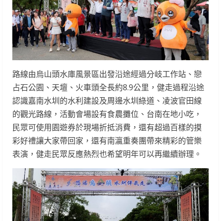
路線由烏山頭水庫風景區出發沿途經過分岐工作站、戀
占石公園、天壇、火車頭全長約8.9公里，健走過程沿途
認識嘉南水圳的水利建設及周邊水圳綠道、凌波官田線
的觀光路線，活動會場設有食農攤位、台南在地小吃，
民眾可使用園遊券於現場折抵消費，還有超過百樣的摸
彩好禮讓大家帶回家，還有南瀛重奏團帶來精彩的管樂
表演，健走民眾反應熱烈也希望明年可以再繼續辦理。