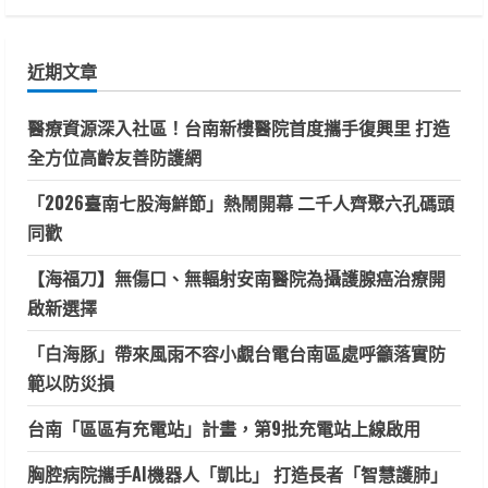
關
鍵
近期文章
字:
醫療資源深入社區！台南新樓醫院首度攜手復興里 打造
全方位高齡友善防護網
「2026臺南七股海鮮節」熱鬧開幕 二千人齊聚六孔碼頭
同歡
【海福刀】無傷口、無輻射安南醫院為攝護腺癌治療開
啟新選擇
「白海豚」帶來風雨不容小覷台電台南區處呼籲落實防
範以防災損
台南「區區有充電站」計畫，第9批充電站上線啟用
胸腔病院攜手AI機器人「凱比」 打造長者「智慧護肺」