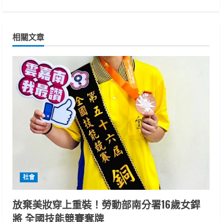
i
n
相關文章
u
e
R
e
a
d
i
社會
n
放棄美妝穿上重裝！勞動部南分署16歲女銲
g
將 全國技能競賽奪牌