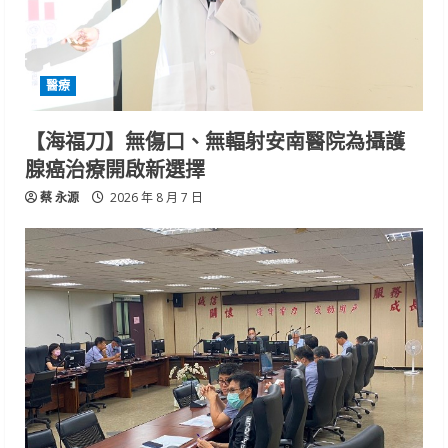
醫療
【海福刀】無傷口、無輻射安南醫院為攝護
腺癌治療開啟新選擇
蔡 永源
2026 年 8 月 7 日