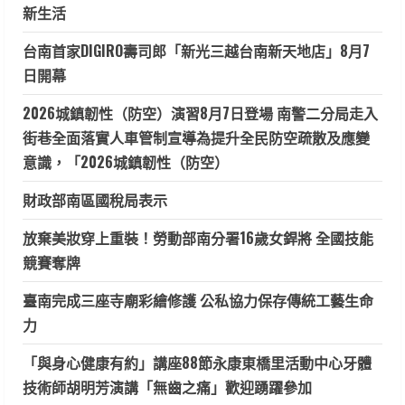
新生活
台南首家DIGIRO壽司郎「新光三越台南新天地店」8月7
日開幕
2026城鎮韌性（防空）演習8月7日登場 南警二分局走入
街巷全面落實人車管制宣導為提升全民防空疏散及應變
意識，「2026城鎮韌性（防空）
財政部南區國稅局表示
放棄美妝穿上重裝！勞動部南分署16歲女銲將 全國技能
競賽奪牌
臺南完成三座寺廟彩繪修護 公私協力保存傳統工藝生命
力
「與身心健康有約」講座88節永康東橋里活動中心牙體
技術師胡明芳演講「無齒之痛」歡迎踴躍參加