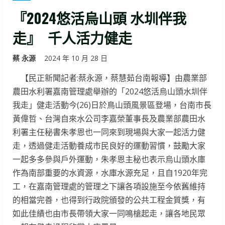
『2024悠活烏山頭 水圳伴我
走』 千人活力健走
蔡 永源
2024 年 10 月 28 日
【民正新聞記者:蔡永源，蔡慧茹台南報導】由農業部
農田水利署嘉南管理處舉辦的「2024悠活烏山頭水圳伴
我走」健走活動今(26)日於鳥山頭風景區登場，台南市長
黃偉哲、台灣自來水公司李嘉榮董事長及農業部農田水
利署主任秘書朱孝恩也一同來到現場與大家一起活力健
走，透過健走活動養成市民良好的運動習慣，鼓勵大家
一起多多參與戶外運動，朱孝恩主秘也表示烏山頭水庫
作為南部重要的水資源，水庫水源充足，且自1920年完
工，在嘉南管理處的管理之下讓各項設施至今依舊維持
的相當完善，也得到行政院頒發的公共工程金質獎，有
如此佳績也由市長帶領大家一同鳴槍起走，讓各地民眾