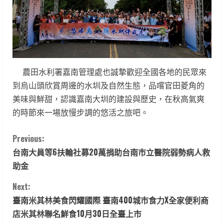
農田水利署嘉南管理處也誠摯歡迎全國各地的民眾來
到烏山頭欣賞周邊的水圳及自然生態，品嚐官田菱角的
美味與鮮甜，認識嘉南大圳的建設與歷史，在秋高氣爽
的時節來一場放慢步調的悠活之旅吧。
C
Previous:
台南大員等6扶輪社募20萬捐助台南市立醫院弱勢病人救
o
助金
n
Next:
t
臺南米其林美食閃耀國際 臺南400城市食力X全家便利商
店米其林聯名鮮食10月30日全臺上市