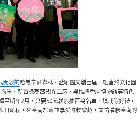
式開放的
哈赫拿爾森林、藍晒圖文創園區、鯤喜灣文化園
黃金海岸、新百祿燕窩觀光工廠、黑橋牌香腸博物館等特色
持續至明年2月，只要50元就能抽百萬名車、鑽戒等好禮，
劃多日遊程，來臺南旅遊並享受購物樂趣，盡情體驗臺南的