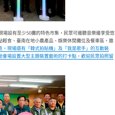
場設有至少50攤的特色市集，民眾可邊聽音樂邊享受悠
點輕食、臺南在地小農產品、娛樂休閒攤位及餐車區，邀
性，現場還有「韓式拍貼機」及「我是歌手」的互動裝
動會場設置大型主題裝置藝術的打卡點，歡迎民眾拍照留