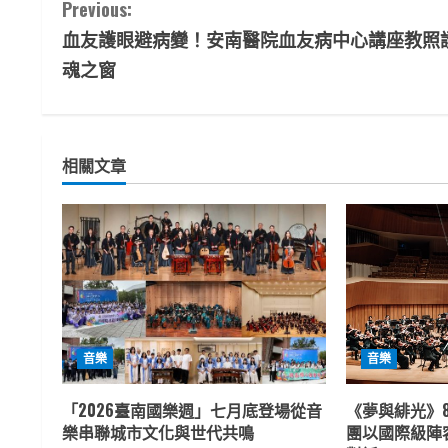
C
Previous:
血友護眼避病變！安南醫院血友病中心講座教照
o
魂之窗
n
t
相關文章
i
n
u
e
R
音樂
音樂
e
「2026臺南國樂週」七月底登場從音
《夢與緋光》
a
樂串聯城市文化與世代共鳴
團以國際級陣