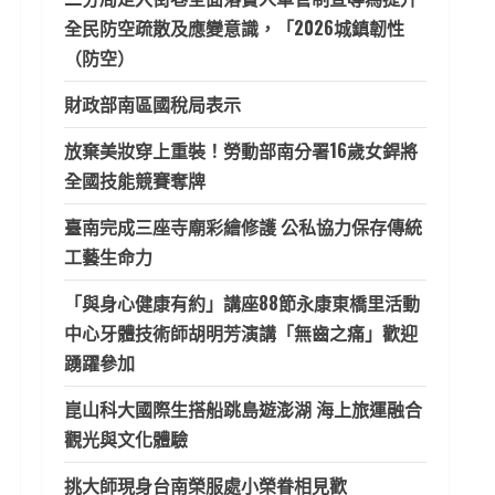
全民防空疏散及應變意識，「2026城鎮韌性
（防空）
財政部南區國稅局表示
放棄美妝穿上重裝！勞動部南分署16歲女銲將
全國技能競賽奪牌
臺南完成三座寺廟彩繪修護 公私協力保存傳統
工藝生命力
「與身心健康有約」講座88節永康東橋里活動
中心牙體技術師胡明芳演講「無齒之痛」歡迎
踴躍參加
崑山科大國際生搭船跳島遊澎湖 海上旅運融合
觀光與文化體驗
挑大師現身台南榮服處小榮眷相見歡