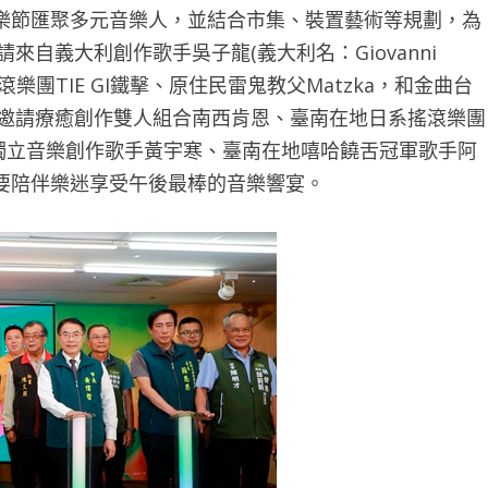
樂節匯聚多元音樂人，並結合市集、裝置藝術等規劃，為
請來自義大利創作歌手吳子龍(義大利名：Giovanni
搖滾樂團TIE GI鐵擊、原住民雷鬼教父Matzka，和金曲台
7)邀請療癒創作雙人組合南西肯恩、臺南在地日系搖滾樂團
台灣客家獨立音樂創作歌手黃宇寒、臺南在地嘻哈饒舌冠軍歌手阿
要陪伴樂迷享受午後最棒的音樂響宴。