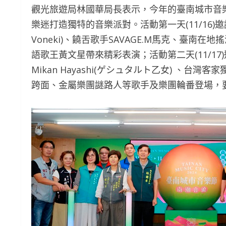
觀光旅遊局林國華局長表示，今年的臺南城市音
樂迷打造獨特的音樂派對。活動第一天(11/16)邀
Voneki)、饒舌歌手SAVAGE.M馬克、臺南在地
語歌王黃文星帶來精彩表演；活動第二天(11/1
Mikan Hayashi(ゲシュタルト乙女) 、
跨面、金屬樂團謎路人等歌手及樂團輪番登場，