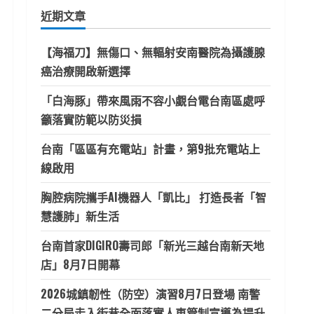
鍵
近期文章
字:
【海福刀】無傷口、無輻射安南醫院為攝護腺
癌治療開啟新選擇
「白海豚」帶來風雨不容小覷台電台南區處呼
籲落實防範以防災損
台南「區區有充電站」計畫，第9批充電站上
線啟用
胸腔病院攜手AI機器人「凱比」 打造長者「智
慧護肺」新生活
台南首家DIGIRO壽司郎「新光三越台南新天地
店」8月7日開幕
2026城鎮韌性（防空）演習8月7日登場 南警
二分局走入街巷全面落實人車管制宣導為提升