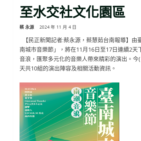
至水交社文化園區
蔡 永源
2024 年 11 月 4 日
【民正新聞記者:蔡永源，蔡慧茹台南報導】由臺
南城市音樂節」，將在11月16日至17日連續2
音浪，匯聚多元化的音樂人帶來精彩的演出。今(1
天共10組的演出陣容及相關活動資訊。