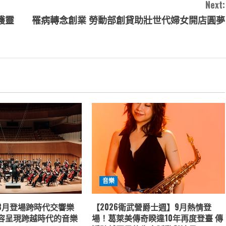
Next:
護靈
罹病轉念創業 勞動部創貸助壯世代婦女開店圓夢
音樂
8月登場跨時代交響樂
【2026衛武營爵士週】9月熱情登
容呈現跨越時代的音樂
場！葛萊美傳奇睽違10年再度登臺 傳