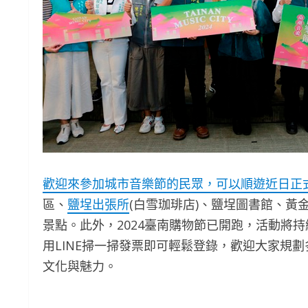
歡迎來參加城市音樂節的民眾，可以順遊
近日正
區、
鹽埕出張所
(白雪珈琲店)、鹽埕圖書館、
景點。此外，2024臺南購物節已開跑，活動將
用LINE掃一掃發票即可輕鬆登錄，歡迎大家規
文化與魅力。