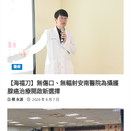
醫療
【海福刀】無傷口、無輻射安南醫院為攝護
腺癌治療開啟新選擇
蔡 永源
2026 年 8 月 7 日