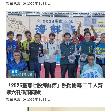
蔡 永源
2026 年 8 月 8 日
旅遊
「2026臺南七股海鮮節」熱鬧開幕 二千人齊
聚六孔碼頭同歡
蔡 永源
2026 年 8 月 8 日