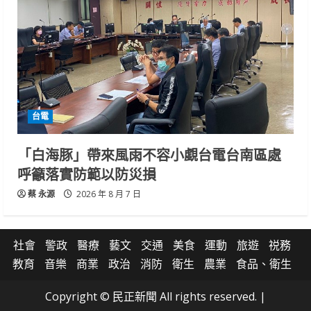
台電
「白海豚」帶來風雨不容小覷台電台南區處
呼籲落實防範以防災損
蔡 永源
2026 年 8 月 7 日
社會
警政
醫療
藝文
交通
美食
運動
旅遊
祱務
教育
音樂
商業
政治
消防
衛生
農業
食品、衛生
Copyright © 民正新聞 All rights reserved.
|