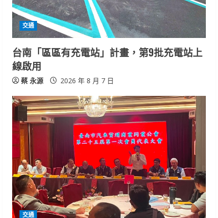
d
i
交通
n
台南「區區有充電站」計畫，第9批充電站上
線啟用
g
蔡 永源
2026 年 8 月 7 日
交通