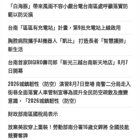
「白海豚」帶來風雨不容小覷台電台南區處呼籲落實防
範以防災損
台南「區區有充電站」計畫，第9批充電站上線啟用
胸腔病院攜手AI機器人「凱比」 打造長者「智慧護肺」
新生活
台南首家DIGIRO壽司郎「新光三越台南新天地店」8月7
日開幕
2026城鎮韌性（防空）演習8月7日登場 南警二分局走入
街巷全面落實人車管制宣導為提升全民防空疏散及應變
意識，「2026城鎮韌性（防空）
財政部南區國稅局表示
放棄美妝穿上重裝！勞動部南分署16歲女銲將 全國技能
競賽奪牌