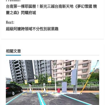
C
台南第一棵耶誕樹！新光三越台南新天地《夢幻雪國 精
o
靈之森》閃耀府城
n
Next:
t
超級阿嬤跨領域不分性別就業趣
i
n
相關文章
u
e
R
e
a