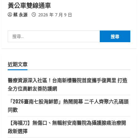
黃公車雙線通車
蔡 永源
2026 年 7 月 9 日
搜
尋
關
鍵
近期文章
字:
醫療資源深入社區！台南新樓醫院首度攜手復興里 打造
全方位高齡友善防護網
「2026臺南七股海鮮節」熱鬧開幕 二千人齊聚六孔碼頭
同歡
【海福刀】無傷口、無輻射安南醫院為攝護腺癌治療開
啟新選擇