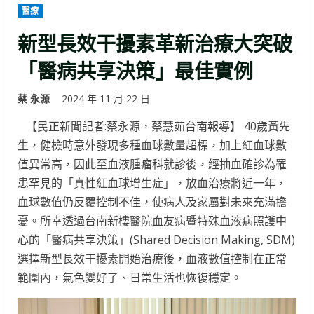
醫療
新型長效干擾素革新治療大突破
「醫病共享決策」最佳實例
蔡 永源
2024 年 11 月 22 日
【民正新聞記者:蔡永源，蔡慧茹台南報導】 40歲黃先
生，健檢時意外發現多種血球數量超標，加上紅血球數
值異常高，因此至血液腫瘤科就診後，經抽血確診為罹
患罕見的「真性紅血球增生症」，放血治療將近一年，
血球數值仍反覆控制不佳，使病人及家屬對未來充滿擔
憂。所幸透過台南新樓醫院血友病暨特殊血液病照護中
心的「醫病共享決策」(Shared Decision Making, SDM)
選擇新型長效干擾素開始治療後，血液數值控制在正常
範圍內，氣色變好了、日常生活也恢復穩定。