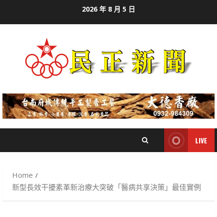
Skip
2026 年 8 月 5 日
to
content
LIVE
Home
新型長效干擾素革新治療大突破「醫病共享決策」最佳實例