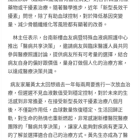
藥物或干擾素治療。隨著醫學進步，近年「新型長效干
擾素」問世，除了有助血球控制，對於降低基因突變
量、減少骨髓纖維化等風險都有顯著的改善。
林主任表示，台南新樓血友病暨特殊血液病照護中心
推出「醫病共享決策」，邀請病友與臨床醫護人員共同
參與醫療照護討論，提供病友所有可考量的選擇，結合
病友自身的偏好跟價值，量身訂做個人化的治療方案，
以達成醫療決策共識。
病友家屬黃太太回想過去一年每兩周要進行一次放血治
療，但遲遲不見血液數值受到穩定控制，對於未來的生
活感到非常擔憂，在接受新型長效干擾素治療八個月
後，不僅副作用低，血球數量恢復穩定、生活回歸正
軌，對生命的熱情也重新燃起，非常感謝新樓醫院醫療
團隊的「醫病共享決策」，讓家人能夠對疾病有更深入
的了解並選擇適合自己的治療方式。黃先生亦成為了醫