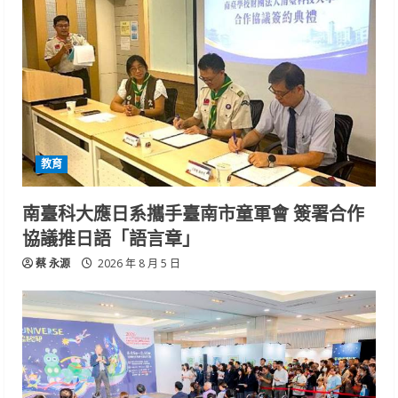
教育
南臺科大應日系攜手臺南市童軍會 簽署合作
協議推日語「語言章」
蔡 永源
2026 年 8 月 5 日