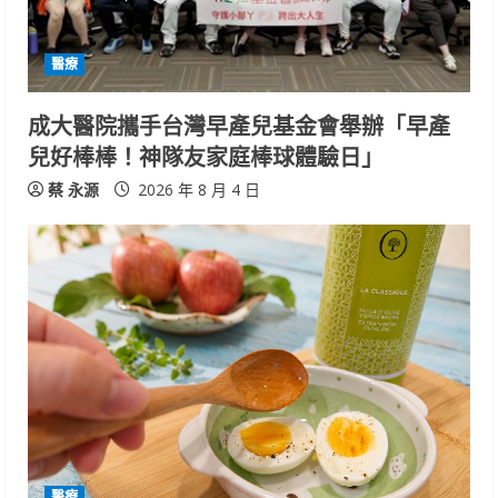
醫療
成大醫院攜手台灣早產兒基金會舉辦「早產
兒好棒棒！神隊友家庭棒球體驗日」
蔡 永源
2026 年 8 月 4 日
醫療