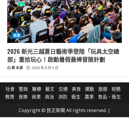
商業
2026 新光三越夏日藝術季登陸「玩具太空總
部」重拾玩心！啟動暑假最棒冒險計劃
蔡 永源
2026 年 8 月 5 日
社會
警政
醫療
藝文
交通
美食
運動
旅遊
祱務
教育
音樂
商業
政治
消防
衛生
農業
食品、衛生
Copyright © 民正新聞 All rights reserved.
|