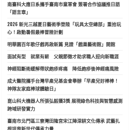
南臺科大應日系攜手臺南市童軍會 簽署合作協議推日語
「語言章」
2026 新光三越夏日藝術季登陸「玩具太空總部」重拾玩
心！啟動暑假最棒冒險計劃
明華園百年歌仔戲再啟新篇 見證「戲巢藝術館」開館
面試有型 就業有薪 父親節徵才助求職人迎向新職涯
神經阻斷術緩解帶狀皰疹疼痛 降低皰疹後神經痛風險
成大醫院攜手台灣早產兒基金會舉辦「早產兒好棒棒！
神隊友家庭棒球體驗日」
崑山科大機器人所張弘毅獲3獎 展現綠色科技與智慧感測
跨域研發實力
臺南市北門區三寮灣田隆宮宋江陣深耕文化傳承 武藝扎
根培育新世代傳承力量