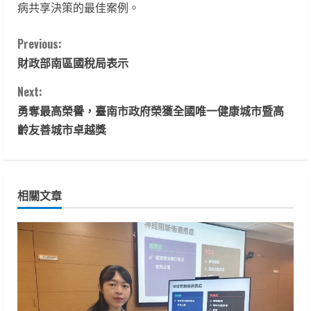
病共享決策的最佳案例。
C
Previous:
財政部南區國稅局表示
o
Next:
n
勇奪最高榮譽，臺南市政府榮獲全國唯一健康城市暨高
t
齡友善城市卓越獎
i
n
相關文章
u
e
R
e