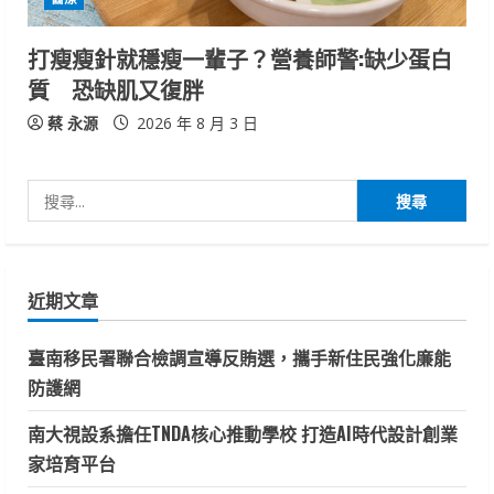
打瘦瘦針就穩瘦一輩子？營養師警:缺少蛋白
質 恐缺肌又復胖
蔡 永源
2026 年 8 月 3 日
搜
尋
關
鍵
近期文章
字:
臺南移民署聯合檢調宣導反賄選，攜手新住民強化廉能
防護網
南大視設系擔任TNDA核心推動學校 打造AI時代設計創業
家培育平台