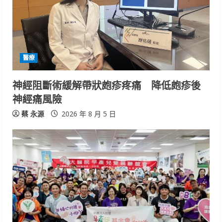
a
d
i
醫療
n
神經阻斷術緩解帶狀皰疹疼痛 降低皰疹後
神經痛風險
g
蔡 永源
2026 年 8 月 5 日