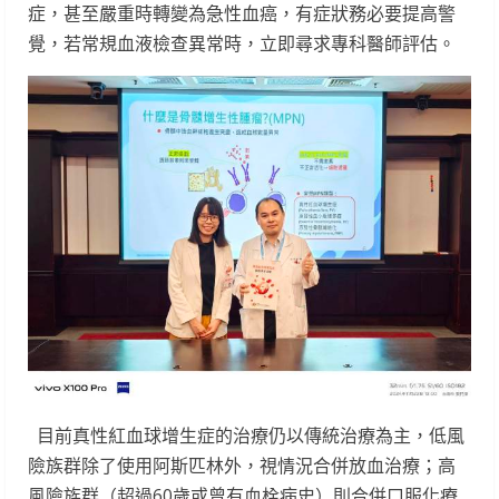
症，甚至嚴重時轉變為急性血癌，有症狀務必要提高警
覺，若常規血液檢查異常時，立即尋求專科醫師評估。
目前真性紅血球增生症的治療仍以傳統治療為主，低風
險族群除了使用阿斯匹林外，視情況合併放血治療；高
風險族群（超過60歲或曾有血栓病史）則合併口服化療