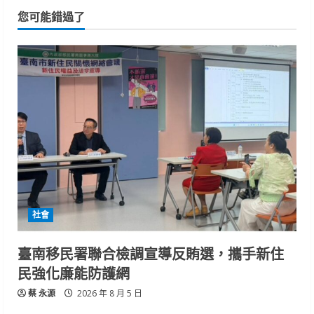
您可能錯過了
社會
臺南移民署聯合檢調宣導反賄選，攜手新住
民強化廉能防護網
蔡 永源
2026 年 8 月 5 日