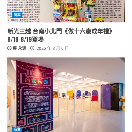
商業
新光三越 台南小北門《做十六歲成年禮》
8/18-8/19登場
蔡 永源
2026 年 8 月 6 日
商業