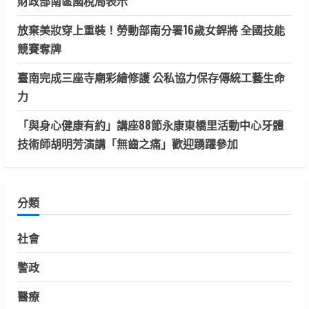
財政部南區國稅局表示
放棄美妝穿上重裝！勞動部南分署16歲女銲將 全國技能
競賽奪牌
臺南完成三座寺廟彩繪修護 公私協力保存傳統工藝生命
力
「與身心健康有約」講座88節永康東橋里活動中心牙體
技術師胡明芳演講「無齒之痛」歡迎踴躍參加
分類
社會
警政
醫療