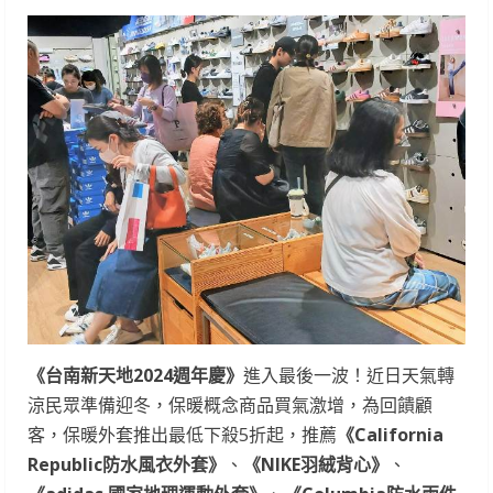
《台南新天地
2024
週年慶》
進入最後一波！近日天氣轉
涼民眾準備迎冬，保暖概念商品買氣激增，為回饋顧
客，保暖外套推出最低下殺5折起，推薦
《
California
Republic
防水風衣外套》
、
《
NIKE
羽絨背心》
、