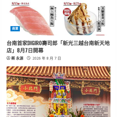
a
d
i
商業
n
台南首家DIGIRO壽司郎「新光三越台南新天地
店」8月7日開幕
g
蔡 永源
2026 年 8 月 7 日