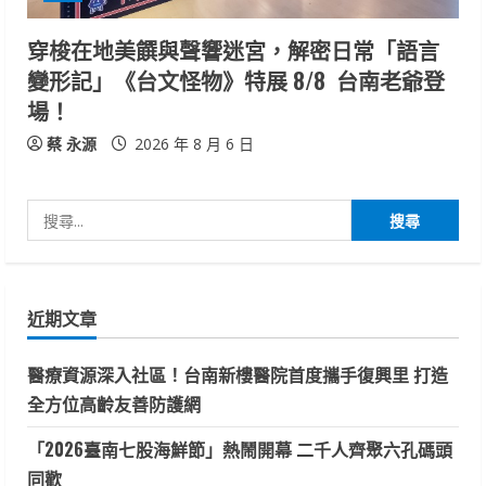
穿梭在地美饌與聲響迷宮，解密日常「語言
變形記」《台文怪物》特展 8/8 台南老爺登
場！
蔡 永源
2026 年 8 月 6 日
搜
尋
關
鍵
近期文章
字:
醫療資源深入社區！台南新樓醫院首度攜手復興里 打造
全方位高齡友善防護網
「2026臺南七股海鮮節」熱鬧開幕 二千人齊聚六孔碼頭
同歡