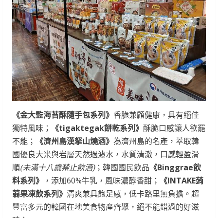
《金大監海苔酥隨手包系列》
香脆兼顧健康，具有絕佳
獨特風味；
《tigaktegak餅乾系列》
酥脆口感讓人欲罷
不能；
《濟州島漢拏山燒酒》
為濟州島的名產，萃取韓
國優良大米與岩層天然過濾水，水質清澈，口感輕盈滑
順
(未滿十八歲禁止飲酒)
；韓國國民飲品
《Binggrae飲
料系列》
，添加60%牛乳，風味濃醇香甜；
《INTAKE蒟
蒻果凍飲系列》
清爽兼具飽足感，低卡路里無負擔。超
豐富多元的韓國在地美食物產齊聚，絕不能錯過的好滋