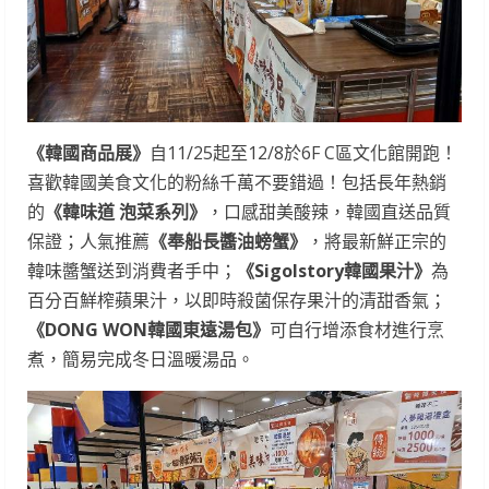
《韓國商品展》
自11/25起至12/8於6F C區文化館開跑！
喜歡韓國美食文化的粉絲千萬不要錯過！包括長年熱銷
的
《韓味道 泡菜系列》
，口感甜美酸辣，韓國直送品質
保證；人氣推薦
《奉船長醬油螃蟹》
，將最新鮮正宗的
韓味醬蟹送到消費者手中；
《Sigolstory韓國果汁》
為
百分百鮮榨蘋果汁，以即時殺菌保存果汁的清甜香氣；
《DONG WON韓國東遠湯包》
可自行增添食材進行烹
煮，簡易完成冬日溫暖湯品。