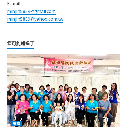
E-mail :
minjin5839@gmail.com
minjin5839@yahoo.com.tw
您可能錯過了
醫療