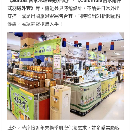
《
adidas
國家地理運動外套》
、
《
Columbia
防水兩件
式羽絨外套》
等，機能兼具時髦設計，不論是日常外出
穿搭，或是出國旅遊禦寒皆合宜，同時祭出51折起寵粉
優惠，民眾趕緊搶購入手！
此外，時序接近年末換季肌膚保養需求，許多愛美顧客