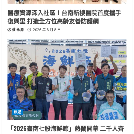
醫療資源深入社區！台南新樓醫院首度攜手
復興里 打造全方位高齡友善防護網
蔡 永源
2026 年 8 月 8 日
旅遊
「2026臺南七股海鮮節」熱鬧開幕 二千人齊