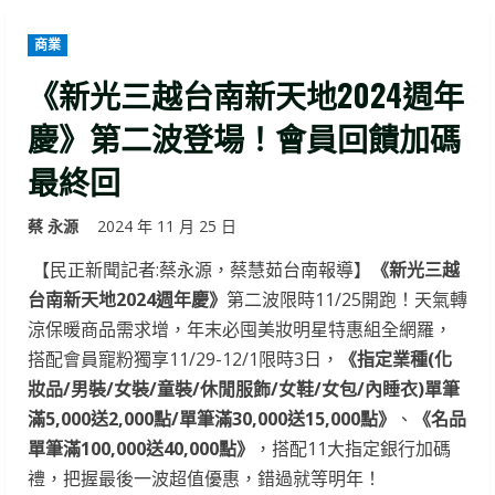
商業
《新光三越台南新天地2024週年
慶》第二波登場！會員回饋加碼
最終回
蔡 永源
2024 年 11 月 25 日
【民正新聞記者:蔡永源，蔡慧茹台南報導】
《新光三越
台南新天地2024週年慶》
第二波限時11/25開跑！天氣轉
涼保暖商品需求增，年末必囤美妝明星特惠組全網羅，
搭配會員寵粉獨享11/29-12/1限時3日，
《指定業種(化
妝品/男裝/女裝/童裝/休閒服飾/女鞋/女包/內睡衣)單筆
滿5,000送2,000點/單筆滿30,000送15,000點》
、
《名品
單筆滿100,000送40,000點》
，搭配11大指定銀行加碼
禮，把握最後一波超值優惠，錯過就等明年！