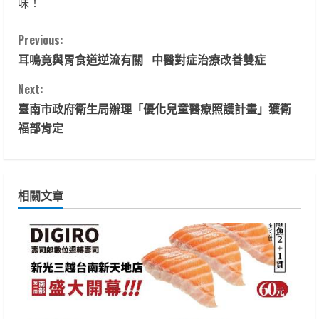
味！
C
Previous:
耳鳴竟與胃食道逆流有關 中醫對症治療改善雙症
o
Next:
n
臺南市政府衛生局辦理「優化兒童醫療照護計畫」獲衛
t
福部肯定
i
n
相關文章
u
e
R
e