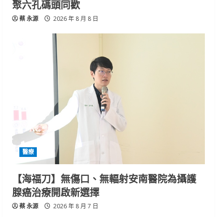
聚六孔碼頭同歡
蔡 永源
2026 年 8 月 8 日
醫療
【海福刀】無傷口、無輻射安南醫院為攝護
腺癌治療開啟新選擇
蔡 永源
2026 年 8 月 7 日