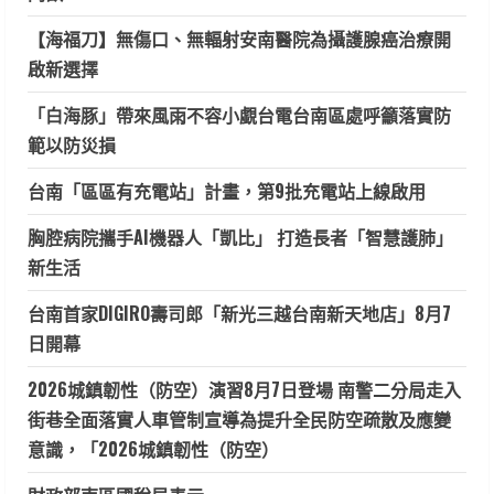
【海福刀】無傷口、無輻射安南醫院為攝護腺癌治療開
啟新選擇
「白海豚」帶來風雨不容小覷台電台南區處呼籲落實防
範以防災損
台南「區區有充電站」計畫，第9批充電站上線啟用
胸腔病院攜手AI機器人「凱比」 打造長者「智慧護肺」
新生活
台南首家DIGIRO壽司郎「新光三越台南新天地店」8月7
日開幕
2026城鎮韌性（防空）演習8月7日登場 南警二分局走入
街巷全面落實人車管制宣導為提升全民防空疏散及應變
意識，「2026城鎮韌性（防空）