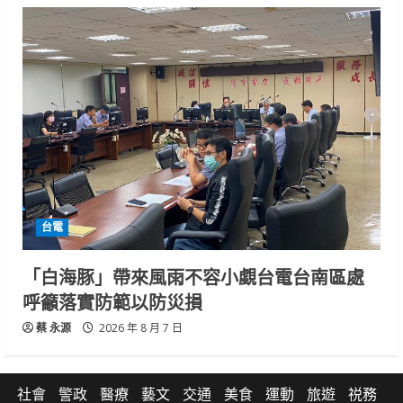
台電
「白海豚」帶來風雨不容小覷台電台南區處
呼籲落實防範以防災損
蔡 永源
2026 年 8 月 7 日
社會
警政
醫療
藝文
交通
美食
運動
旅遊
祱務