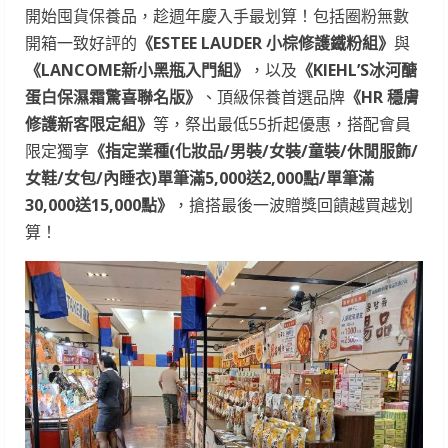
開始囤貨保養品，趁週年慶入手最划算！包括圈粉無數
開箱一致好評的
《
ESTEE LAUDER
小棕修護鐵粉組》
與
《
LANCOME
新小黑瓶入門組》
，以及
《
KIEHL’S
冰河醣
蛋白保濕霜驚喜聯名版》
、頂級保養首選品牌
《
HR
穩膚
修護新客限定組》
等，祭出最低55折起優惠，搭配會員
限定獨享
《
指定業種
(
化妝品
/
男裝
/
女裝
/
童裝
/
休閒服飾
/
女鞋
/
女包
/
內睡衣
)
單筆滿
5,000
送
2,000
點
/
單筆滿
30,000
送
15,000
點》
，搶搭最後一波贈獎回饋越買越划
算！