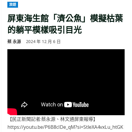
旅遊
屏東海生館「濟公魚」模擬枯葉
的躺平模樣吸引目光
蔡 永源
2024 年 12 月 6 日
【民正新聞記者:蔡永源、林文通屏東報導】
https://youtu.be/P6B8cIDe_qM?si=StleXA4vxLu_htGK