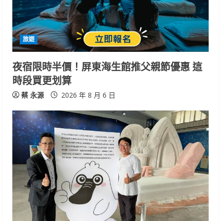
d
i
旅遊
n
夜宿限時半價！屏東海生館推父親節優惠 這
g
時段買更划算
蔡 永源
2026 年 8 月 6 日