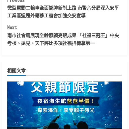
C
微型電動二輪車全面掛牌新制上路 南警六分局深入安平
o
工業區週邊外籍移工宿舍加強交安宣導
n
Next:
t
南市社會局展現全齡照顧亮眼成果 「社福三冠王」中央
考核、遠見、天下評比多項社福指標拿第一
i
n
相關文章
u
e
R
e
a