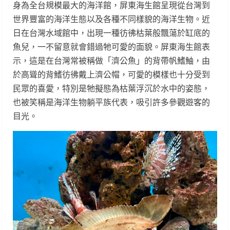
身為全台規模最大的海洋館，屏東海生館呈現從台灣到
世界豐富的海洋生態以及各種不同樣貌的海洋生物。近
日在台灣水域館中，出現一種彷彿枯葉般飄蕩於缸底的
魚兒，一不留意就會錯過牠可愛的面貌。屏東海生館表
示，這是在台灣常被稱做「濟公魚」的背帶帆鰭鮋，由
於高聳的背鰭彷彿戴上濟公帽，可愛的模樣也十分受到
民眾的喜愛，特別是牠擬態為枯葉浮沉於水中的姿態，
也被笑稱是海洋生物躺平族代表，吸引許多參觀遊客的
目光。