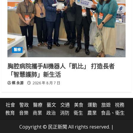
醫療
胸腔病院攜手AI機器人「凱比」 打造長者
「智慧護肺」新生活
蔡 永源
2026 年 8 月 7 日
社會
警政
醫療
藝文
交通
美食
運動
旅遊
祱務
教育
音樂
商業
政治
消防
衛生
農業
食品、衛生
Copyright © 民正新聞 All rights reserved.
|