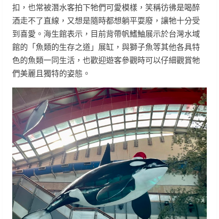
扣，也常被潛水客拍下牠們可愛模樣，笑稱彷彿是喝醉
酒走不了直線，又想是隨時都想躺平耍廢，讓牠十分受
到喜愛。海生館表示，目前背帶帆鰭鮋展示於台灣水域
館的「魚類的生存之道」展缸，與獅子魚等其他各具特
色的魚類一同生活，也歡迎遊客參觀時可以仔細觀賞牠
們美麗且獨特的姿態。