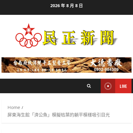
Skip
2026 年 8 月 8 日
to
content
LIVE
Home
屏東海生館「濟公魚」模擬枯葉的躺平模樣吸引目光