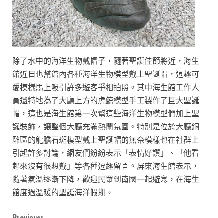
除了水中的海洋生物戴帽子，隨著聖誕佳節將近，海生
館近日也幫館內各種海洋生物模型戴上聖誕帽，逗趣可
愛模樣馬上吸引許多遊客爭相拍照。其中海生館工作人
員還特地為了大廳上方的虎鯨模型手工製作了巨大聖誕
帽，這也是海生館第一次幫這些海洋生物模型們加上聖
誕裝飾，讓整個大廳充滿熱鬧氛圍。特別是位於大廳銅
雕區的龍膽石斑模型戴上聖誕帽的無奈模樣也在社群上
引起許多討論，網友們紛紛表示「表情好讚」、「他看
起來沒有很想戴」等各種逗趣留言。屏東海生館表示，
隨著氣溫逐漸下降，歡迎民眾到南國一起避寒，在海生
館度過溫暖的聖誕海洋假期。
Previous: