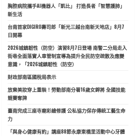
胸腔病院攜手AI機器人「凱比」 打造長者「智慧護肺」
新生活
台南首家DIGIRO壽司郎「新光三越台南新天地店」8月7
日開幕
2026城鎮韌性（防空）演習8月7日登場 南警二分局走入
街巷全面落實人車管制宣導為提升全民防空疏散及應變
意識，「2026城鎮韌性（防空）
財政部南區國稅局表示
放棄美妝穿上重裝！勞動部南分署16歲女銲將 全國技能
競賽奪牌
臺南完成三座寺廟彩繪修護 公私協力保存傳統工藝生命
力
「與身心健康有約」講座88節永康東橋里活動中心牙體