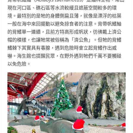
現在河口區、礁石區等水流較緩且遮蔽空間較多的環
境。最特別的是牠的身體側扁且薄，就像是漂浮的枯葉
一般在海中來回擺動以避免掠食者的注意。背帶帆鰭鮋
的背鰭單一連續，且前方特高形成帆狀，彷彿戴上濟公
帽的模樣，也讓牠常被俗稱為「濟公魚」。但牠的背鰭
鰭棘下其實具有毒腺，遇到危險時會立起背鰭作出威
嚇。海生館也提醒民眾，在野外遇到牠們千萬不要觸碰
以免危險。