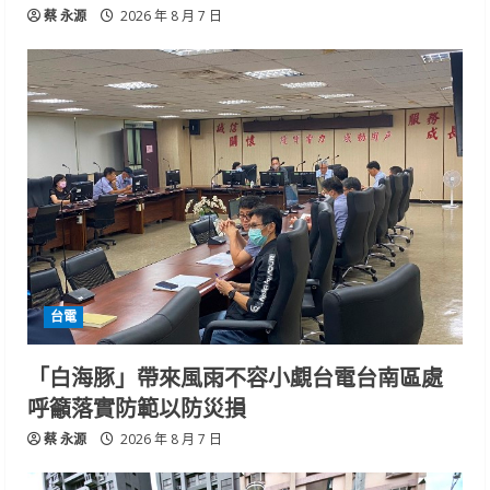
蔡 永源
2026 年 8 月 7 日
台電
「白海豚」帶來風雨不容小覷台電台南區處
呼籲落實防範以防災損
蔡 永源
2026 年 8 月 7 日