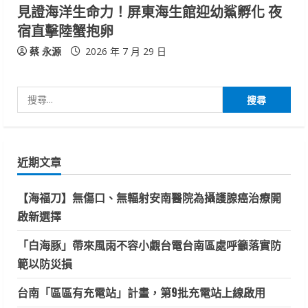
見證海洋生命力！屏東海生館迎幼鯊孵化 夜
宿直擊陸蟹抱卵
蔡 永源
2026 年 7 月 29 日
搜
尋
關
鍵
近期文章
字:
【海福刀】無傷口、無輻射安南醫院為攝護腺癌治療開
啟新選擇
「白海豚」帶來風雨不容小覷台電台南區處呼籲落實防
範以防災損
台南「區區有充電站」計畫，第9批充電站上線啟用