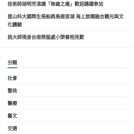
技術師胡明芳演講「無齒之痛」歡迎踴躍參加
崑山科大國際生搭船跳島遊澎湖 海上旅運融合觀光與文
化體驗
挑大師現身台南榮服處小榮眷相見歡
分類
社會
警政
醫療
藝文
交通