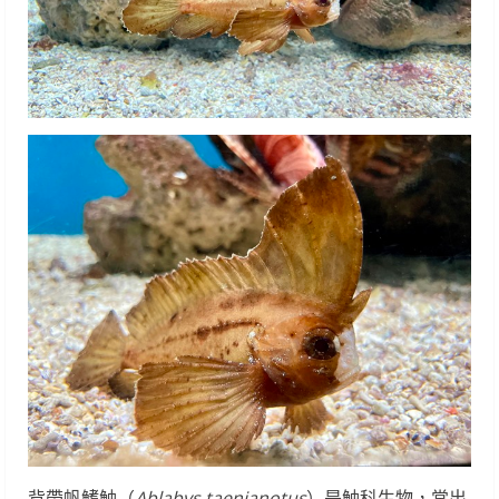
背帶帆鰭鮋（
Ablabys taenianotus
）是鮋科生物，常出