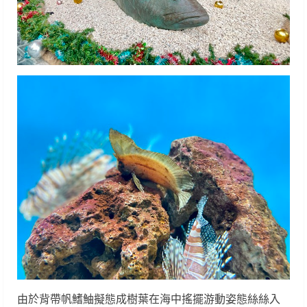
由於背帶帆鰭鮋擬態成樹葉在海中搖擺游動姿態絲絲入