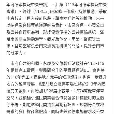
年可研案提報中央審議）、紅線（113年可研案提報中央
審議）、綠線（113年可研案修正作業）持續推動，爭取
中央核定，進入設計階段，藉由捷運建設的推動，未來
以捷運及台鐵等軌道運輸為骨幹，市區客運、小黃公車
及公共自行車為輔，形成優質便捷的公共運輸系統，滿
足市民朋友通勤通學、觀光及休閒、商業、醫療等需
求，且可望解決台南交通長期擁擠的問題，提升台南市
的競爭力。
市府自建的和順、永康及安億轉運站預計在113~116
年相繼完工啟用，與民間合作的平實轉運站BOT案也將
於116年完工，提供地方完善的候車設施，也進一步提升
地方的經濟發展；8座前瞻立體停車場也將於2~3年內陸
續完工啟用，再增加1,526席小客車、1,574席機車停車
空間，並積極引進民間業者合作開發多目標使用的立體
停車場，期能透過民間資金與創新巧思，規劃符合在地
需求的多目標商業服務，同時也兼顧停車場需求及公益