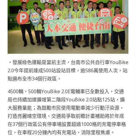
，發展綠色運輸是當前主流，台南市公共自行車YouBike
2.0今年提前達成500站設站目標，逾586萬使用人次，站
點遍布全市34個行政區，
4500輛，500輛YouBike 2.0E電輔車已全數投入，交通
局也持續加速擴增第二階段YouBike 2.0站點125站，擴
大服務量能；為鼓勵市民使用電動車減少行動汙染源，
打造亮麗晴空環境，交通局爭取前瞻計畫補助將於年底
在37個行政區公有停車場設置超過1000格的充電停車格
位，在車程20分鐘內均有充電站，消除里程焦慮。