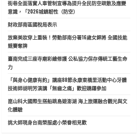
街巷全面落實人車管制宣導為提升全民防空疏散及應變
意識，「2026城鎮韌性（防空）
財政部南區國稅局表示
放棄美妝穿上重裝！勞動部南分署16歲女銲將 全國技能
競賽奪牌
臺南完成三座寺廟彩繪修護 公私協力保存傳統工藝生命
力
「與身心健康有約」講座88節永康東橋里活動中心牙體
技術師胡明芳演講「無齒之痛」歡迎踴躍參加
崑山科大國際生搭船跳島遊澎湖 海上旅運融合觀光與文
化體驗
挑大師現身台南榮服處小榮眷相見歡