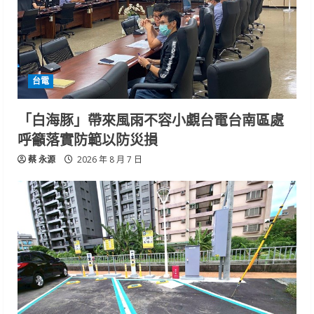
台電
「白海豚」帶來風雨不容小覷台電台南區處
呼籲落實防範以防災損
蔡 永源
2026 年 8 月 7 日