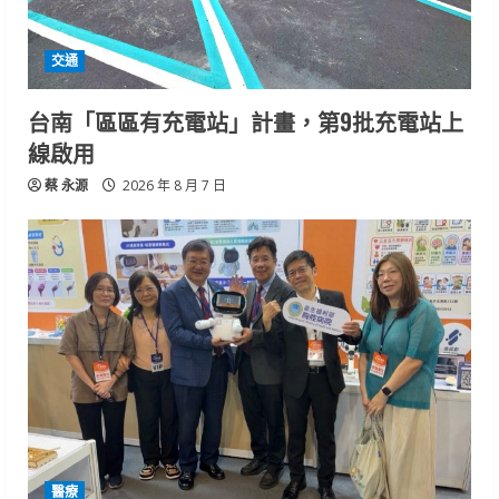
交通
台南「區區有充電站」計畫，第9批充電站上
線啟用
蔡 永源
2026 年 8 月 7 日
醫療