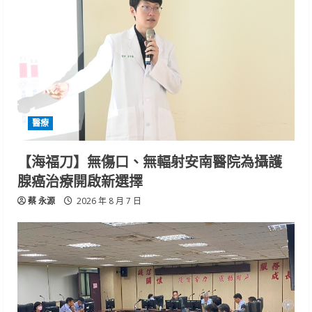
醫療
【海福刀】無傷口、無輻射安南醫院為攝護
腺癌治療開啟新選擇
蔡 永源
2026 年 8 月 7 日