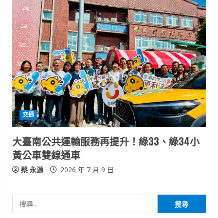
交通
大臺南公共運輸服務再提升！綠33、綠34小
黃公車雙線通車
蔡 永源
2026 年 7 月 9 日
搜
尋