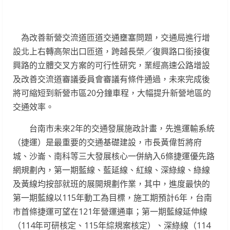
為改善新營交流道匝道交通壅塞問題，交通局進行增
設北上右轉高架出口匝道，跨越長榮／復興路口銜接復
興路的立體交叉方案的可行性研究，業經高速公路增設
及改善交流道審議委員會審議有條件通過，未來完成後
將可縮短到新營市區20分鐘車程，大幅提升新營地區的
交通效率。
台南市未來2年的交通發展施政計畫，先進運輸系統
（捷運）是最重要的交通基礎建設，市長黃偉哲將府
城、沙崙、南科等三大發展核心一併納入6條捷運優先路
網規劃內，第一期藍線、藍延線、紅線、深綠線、綠線
及黃線均按部就班的展開規劃作業，其中，進度最快的
第一期藍線以115年動工為目標，施工期預計6年，台南
市首條捷運可望在121年營運通車；第一期藍線延伸線
（114年可研核定、115年綜規案核定）、深綠線（114