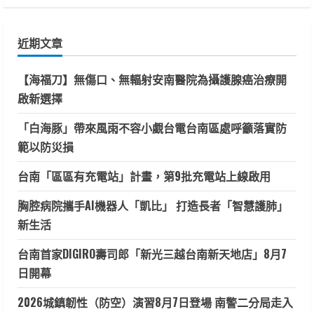
關
鍵
近期文章
字:
【海福刀】無傷口、無輻射安南醫院為攝護腺癌治療開
啟新選擇
「白海豚」帶來風雨不容小覷台電台南區處呼籲落實防
範以防災損
台南「區區有充電站」計畫，第9批充電站上線啟用
胸腔病院攜手AI機器人「凱比」 打造長者「智慧護肺」
新生活
台南首家DIGIRO壽司郎「新光三越台南新天地店」8月7
日開幕
2026城鎮韌性（防空）演習8月7日登場 南警二分局走入