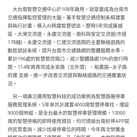
大台南智慧交通中心於108年啟用，就是要成為台南市
交通指揮監控管理的大腦，著手智慧交通控制系統建置
與執行計畫，導入AI辨識智慧號誌，歷時5年完成舊城
區、大灣交流道、永康交流道、南科與安定交流道(市道
178線)、永康交流道、仁德交流道間的主要聯絡道路的
動態號誌系統，提升台南市交通路網的整體服務水準，
累計196處的智慧管控路口，減少整體路廊10%的旅行時
間，114年將再完成永安路（北外環）、裕農路─太子路
的運 走廊，進一步改善交流道與聯絡道路的交通壅塞狀
況。
另一項廣泛運用智慧科技的成功案例為智慧路邊停車
服務管理系統，5年來共計建置4000席智慧停車柱、埋設
9000個地磁，是全台最大的智慧停車管理規模，13000
席的智慧停格的即時使用資訊，均可透過台南好停APP提
供民眾查詢，減少找尋停車位的時間，今年再次榮獲金