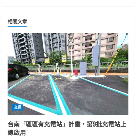
i
n
相關文章
u
e
R
e
a
d
i
交通
n
台南「區區有充電站」計畫，第9批充電站上
線啟用
g