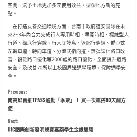
空間，賦予土地更加多元使用效益，型塑地方新的亮
點。
在打造友善交通環境方面，台南市政府道安團隊在未
來2~3年內合力完成行人專用時相、早開時相、標線型人
行道、綠底行穿線、行人庇護島、退縮行穿線、偏心式
左轉車道、轉向車道、分流式指向道、無號誌化路口改
善、複雜路口優化等2000處的路口優化，全面提升道路
安全，及改善70所以上校園周邊通學環境，保障通學安
全。
C
Previous:
南高屏首推TPASS通勤「季票」！ 買一次連搭90天超方
o
便
n
Next:
t
IIIC國際創新發明競賽嘉藥學生金銀雙耀