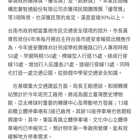
擘獎政府團隊獎「優等獎」及「創新獎」，本案民間機
構宏碁智通股份有限公司亦獲得民間團隊獎「優等獎」
等3項殊榮，也深獲民眾的肯定，滿意度達90%以上。
台南市政府相當重視市民交通安全環境的提升，市長黃
偉哲就任6年來每月親自主持台南市道安會報提出精進作
為，今年道安團隊共計完成學校周邊路口行人專用時相
50處、早開時相150處、標線型人行道15處、綠底行穿
線10處、增加行人庇護島21處、退縮行穿線13處，同時
也打造一處交通公園，從遊戲中學習交通安全知識。
在基礎重大交通建設方面，局長王銘德說，和順轉運
站預計於今年底完工啟用，將成為國立臺灣歷史博物
館、亞太棒球村重要的轉運中心及帶動地方發展；13座
前瞻立體停車場有3座已啟用，其餘10座停車場也依期程
興建中，其中，東區青路立體停車場、文化中心立體停
車場均已申報完工，預計明年第一季啟用營運，能有效
緩解地方停車需求。