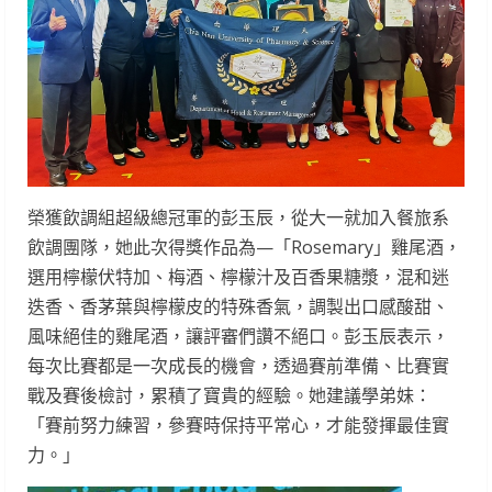
榮獲飲調組超級總冠軍的彭玉辰，從大一就加入餐旅系
飲調團隊，她此次得獎作品為—「Rosemary」雞尾酒，
選用檸檬伏特加、梅酒、檸檬汁及百香果糖漿，混和迷
迭香、香茅葉與檸檬皮的特殊香氣，調製出口感酸甜、
風味絕佳的雞尾酒，讓評審們讚不絕口。彭玉辰表示，
每次比賽都是一次成長的機會，透過賽前準備、比賽實
戰及賽後檢討，累積了寶貴的經驗。她建議學弟妹：
「賽前努力練習，參賽時保持平常心，才能發揮最佳實
力。」