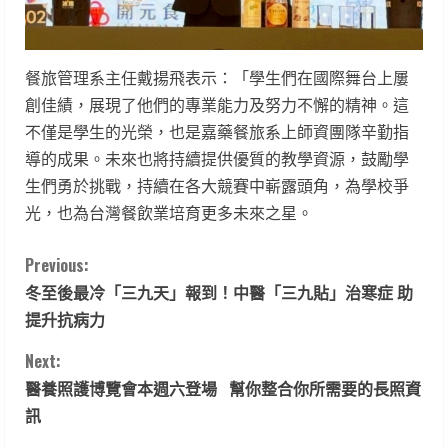
餐旅管理系主任戴揚飛表示：「學生們在國際舞台上屢
創佳績，展現了他們的專業能力及努力不懈的精神。這
不僅是學生的光榮，也是嘉藥餐旅系上師資團隊辛勤指
導的成果。未來也將持續提供優質的教學資源，鼓勵學
生們勇於挑戰，持續在各大競賽中嶄露頭角，為學校爭
光，也為台灣餐飲業培育更多未來之星。
C
Previous:
冬至後最冷「三九天」報到！中醫「三九貼」治寒症 助
o
提升抗病力
n
Next:
t
醫養照護博覽會本週六登場 幫你整合你所需要的長照資
訊
i