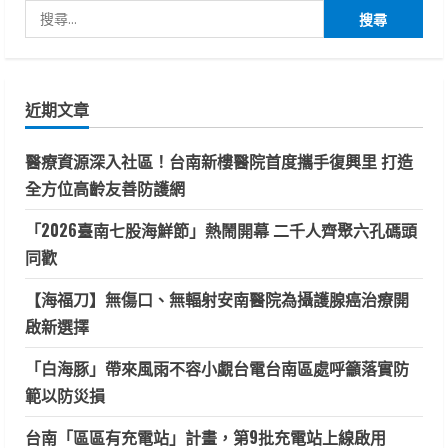
搜
尋
關
鍵
近期文章
字:
醫療資源深入社區！台南新樓醫院首度攜手復興里 打造
全方位高齡友善防護網
「2026臺南七股海鮮節」熱鬧開幕 二千人齊聚六孔碼頭
同歡
【海福刀】無傷口、無輻射安南醫院為攝護腺癌治療開
啟新選擇
「白海豚」帶來風雨不容小覷台電台南區處呼籲落實防
範以防災損
台南「區區有充電站」計畫，第9批充電站上線啟用