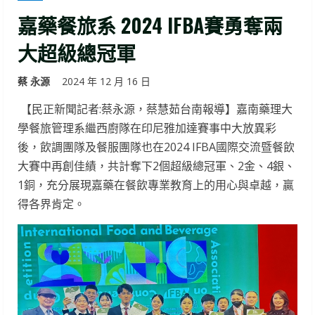
嘉藥餐旅系 2024 IFBA賽勇奪兩
大超級總冠軍
蔡 永源
2024 年 12 月 16 日
【民正新聞記者:蔡永源，蔡慧茹台南報導】嘉南藥理大
學餐旅管理系繼西廚隊在印尼雅加達賽事中大放異彩
後，飲調團隊及餐服團隊也在2024 IFBA國際交流暨餐飲
大賽中再創佳績，共計奪下2個超級總冠軍、2金、4銀、
1銅，充分展現嘉藥在餐飲專業教育上的用心與卓越，贏
得各界肯定。