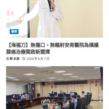
醫療
【海福刀】無傷口、無輻射安南醫院為攝護
腺癌治療開啟新選擇
蔡 永源
2026 年 8 月 7 日