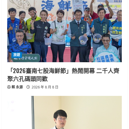
旅遊
「2026臺南七股海鮮節」熱鬧開幕 二千人齊
聚六孔碼頭同歡
蔡 永源
2026 年 8 月 8 日