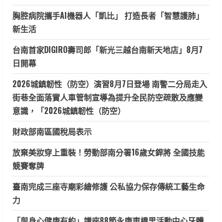
胸腔病院攜手AI機器人「凱比」 打造長者「智慧護肺」
新生活
台南首家DIGIRO壽司郎「新光三越台南新天地店」8月7
日開幕
2026城鎮韌性（防空）演習8月7日登場 南警二分局走入
街巷全面落實人車管制宣導為提升全民防空疏散及應變
意識，「2026城鎮韌性（防空）
財政部南區國稅局表示
放棄美妝穿上重裝！勞動部南分署16歲女銲將 全國技能
競賽奪牌
臺南完成三座寺廟彩繪修護 公私協力保存傳統工藝生命
力
「與身心健康有約」講座88節永康東橋里活動中心牙體