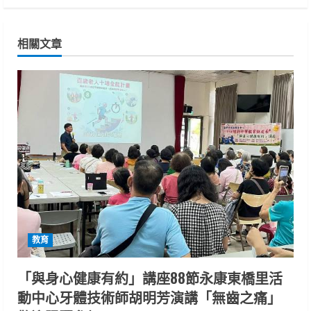
n
相關文章
u
e
R
e
a
d
i
教育
n
「與身心健康有約」講座88節永康東橋里活
g
動中心牙體技術師胡明芳演講「無齒之痛」