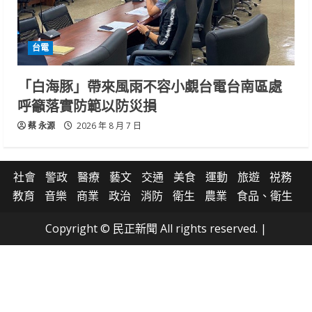
台電
「白海豚」帶來風雨不容小覷台電台南區處
呼籲落實防範以防災損
蔡 永源
2026 年 8 月 7 日
社會
警政
醫療
藝文
交通
美食
運動
旅遊
祱務
教育
音樂
商業
政治
消防
衛生
農業
食品、衛生
Copyright © 民正新聞 All rights reserved.
|