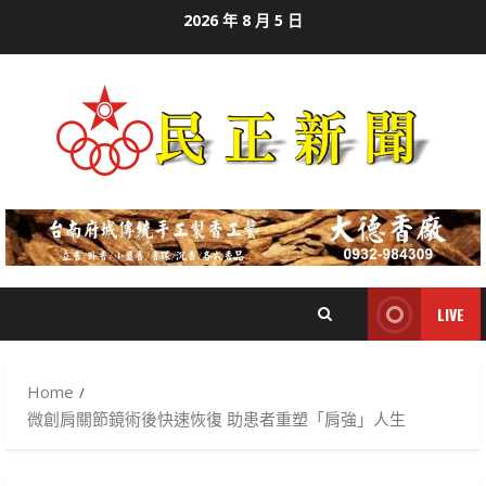
Skip
2026 年 8 月 5 日
to
content
LIVE
Home
微創肩關節鏡術後快速恢復 助患者重塑「肩強」人生