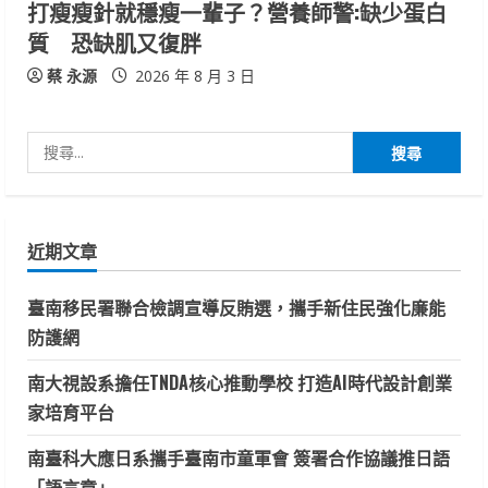
打瘦瘦針就穩瘦一輩子？營養師警:缺少蛋白
質 恐缺肌又復胖
蔡 永源
2026 年 8 月 3 日
搜
尋
關
鍵
近期文章
字:
臺南移民署聯合檢調宣導反賄選，攜手新住民強化廉能
防護網
南大視設系擔任TNDA核心推動學校 打造AI時代設計創業
家培育平台
南臺科大應日系攜手臺南市童軍會 簽署合作協議推日語
「語言章」