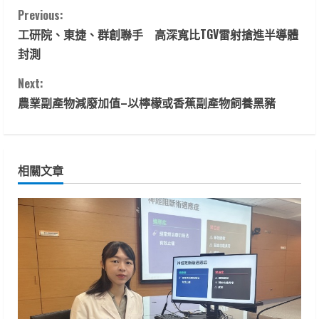
C
Previous:
工研院、東捷、群創聯手 高深寬比TGV雷射搶進半導體
o
封測
n
Next:
t
農業副產物減廢加值–以檸檬或香蕉副產物飼養黑豬
i
n
相關文章
u
e
R
e
a