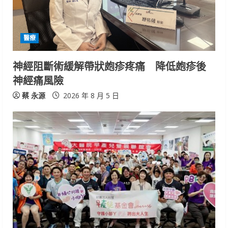
d
i
醫療
n
神經阻斷術緩解帶狀皰疹疼痛 降低皰疹後
神經痛風險
g
蔡 永源
2026 年 8 月 5 日