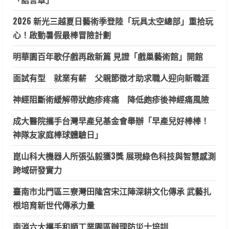
2026 新光三越夏日藝術季登陸「玩具太空總部」重拾玩
心！啟動暑假最棒冒險計劃
明華園百年歌仔戲再啟新篇 見證「戲巢藝術館」開館
面試有型 就業有薪 父親節徵才助求職人迎向新職涯
神經阻斷術緩解帶狀皰疹疼痛 降低皰疹後神經痛風險
成大醫院攜手台灣早產兒基金會舉辦「早產兒好棒棒！
神隊友家庭棒球體驗日」
崑山科大機器人所張弘毅獲3獎 展現綠色科技與智慧感測
跨域研發實力
臺南市北門區三寮灣田隆宮宋江陣深耕文化傳承 武藝扎
根培育新世代傳承力量
南消六大攜手和順工業園區辦理防災士培訓