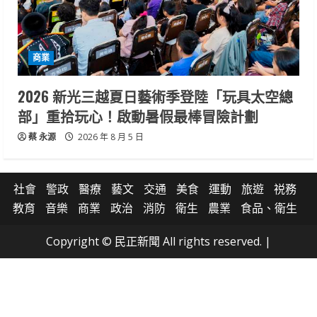
商業
2026 新光三越夏日藝術季登陸「玩具太空總
部」重拾玩心！啟動暑假最棒冒險計劃
蔡 永源
2026 年 8 月 5 日
社會
警政
醫療
藝文
交通
美食
運動
旅遊
祱務
教育
音樂
商業
政治
消防
衛生
農業
食品、衛生
Copyright © 民正新聞 All rights reserved.
|