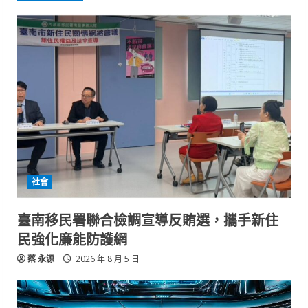
社會
臺南移民署聯合檢調宣導反賄選，攜手新住
民強化廉能防護網
蔡 永源
2026 年 8 月 5 日