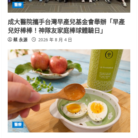
醫療
成大醫院攜手台灣早產兒基金會舉辦「早產
兒好棒棒！神隊友家庭棒球體驗日」
蔡 永源
2026 年 8 月 4 日
醫療