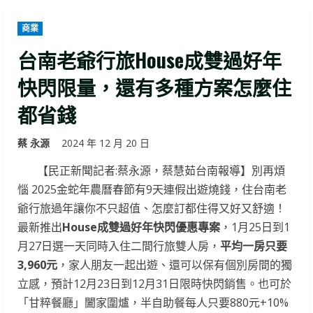
商業
台南老爺行旅House成雙過好年
快閃限量，還有多種方案怎麼住
都省錢
蔡 永源
2024 年 12 月 20 日
【民正新聞記者:蔡永源，蔡慧茹台南報導】別再煩
惱 2025金蛇年農曆春節有9天連假出遊燒錢，住台南老
爺行旅過年讓你不只超值、怎麼訂都住得又好又舒適！
最新推出
House成雙過好年快閃優惠專案
，1月25日到1
月27日選一天同時入住二間行旅雙人房，
平均一房只要
3,960元
，家人朋友一起出遊、還可以保有個別房間的獨
立感，預計12月23日到12月31日限時快閃銷售。也可於
「甘粹餐廳」闔家圍爐，半自助餐每人只要880元+10%