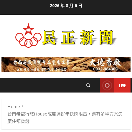
Skip
2026 年 8 月 6 日
to
content
LIVE
Home
台南老爺行旅House成雙過好年快閃限量，還有多種方案怎
麼住都省錢