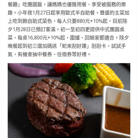
餐廳」吃團圓飯，讓媽媽也優雅用餐、享受被服務的樂
趣。小年夜1月27日起享用歐式半自助餐，豐盛的主菜加
上吃到飽自助式菜色，每人只要880元+10%起，目前除
夕1月28日已預訂客滿。初一至初四更提供中式團圓桌
菜，每桌16,800元+10%起，圍爐、回娘家都適合。除夕
晚餐起到初三還加碼送「蛇來刮好運」刮刮卡，試試手
氣，有機會抽中餐券、住宿券等好禮。