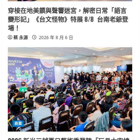
穿梭在地美饌與聲響迷宮，解密日常「語言
變形記」《台文怪物》特展 8/8 台南老爺登
場！
蔡 永源
2026 年 8 月 6 日
商業