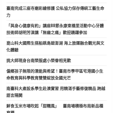
臺南完成三座寺廟彩繪修護 公私協力保存傳統工藝生命
力
「與身心健康有約」講座88節永康東橋里活動中心牙體
技術師胡明芳演講「無齒之痛」歡迎踴躍參加
崑山科大國際生搭船跳島遊澎湖 海上旅運融合觀光與文
化體驗
挑大師現身台南榮服處小榮眷相見歡
偏鄉孩子無限的潛能與希望！臺南市學甲區宅港國小生
命教育與科學教育雙雙綻放全國光芒
南臺科大產設系學生赴澳實習 用精湛手藝修復精品 跨越
語言隔閡
鮮食玉米市場吹起「甜糯風」 臺南場積極布局新品種
育種