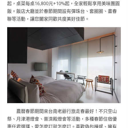
起，桌菜每桌16,800元+10%起，全家輕鬆享用美味團圓
飯。飯店大廳並於春節期間設有彈珠台、套圈圈、畫春
聯等活動，讓您闔家同歡共度美好佳節。
農曆春節期間來台南老爺行旅走春最好！不只空山
祭、月津港燈會、普濟殿燈會等活動，多種春節住宿優
惠任君選擇、愛怎麼訂就怎麼訂。喜歡偽包棟感、擁有