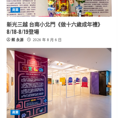
d
商業
i
新光三越 台南小北門《做十六歲成年禮》
n
8/18-8/19登場
g
蔡 永源
2026 年 8 月 6 日
商業