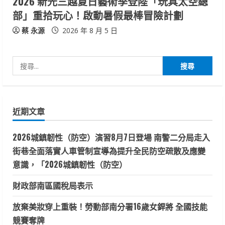
2026 新光三越夏日藝術季登陸「玩具太空總
部」重拾玩心！啟動暑假最棒冒險計劃
蔡 永源
2026 年 8 月 5 日
搜
尋
關
鍵
近期文章
字:
2026城鎮韌性（防空）演習8月7日登場 南警二分局走入
街巷全面落實人車管制宣導為提升全民防空疏散及應變
意識，「2026城鎮韌性（防空）
財政部南區國稅局表示
放棄美妝穿上重裝！勞動部南分署16歲女銲將 全國技能
競賽奪牌