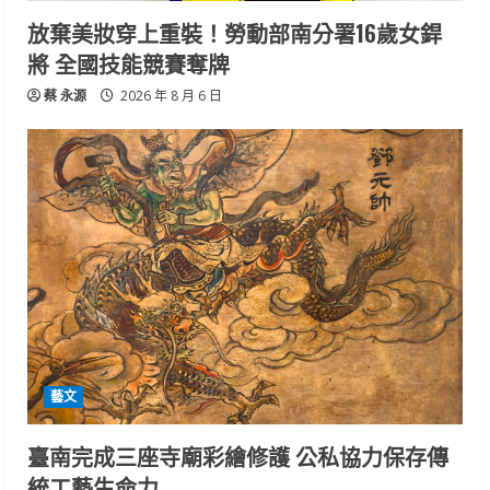
放棄美妝穿上重裝！勞動部南分署16歲女銲
將 全國技能競賽奪牌
蔡 永源
2026 年 8 月 6 日
藝文
臺南完成三座寺廟彩繪修護 公私協力保存傳
統工藝生命力