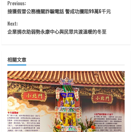
C
Previous:
接獲假冒公務機關詐騙電話 警成功攔阻99萬6千元
o
Next:
n
企業捐衣助弱勢永康中心與民眾共渡溫暖的冬至
t
i
相關文章
n
u
e
R
e
a