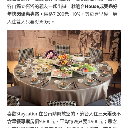
各自獨立衛浴的親友一起出遊，就適合
House成雙過好
年快閃優惠專案，
價格7,200元+10%，等於含早餐一房
入住雙人只要3,960元。
喜歡Staycation在台南隨興放空的，適合入住
三天兩夜不
含早餐專案
房價9,800元，平均每晚只要4,900元；思念