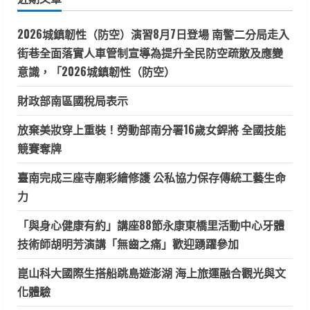
字:
2026城鎮韌性（防空）演習8月7日登場 南警二分局走入
街巷全面落實人車管制宣導為提升全民防空疏散及應變
意識，「2026城鎮韌性（防空）
財政部南區國稅局表示
放棄美妝穿上重裝！勞動部南分署16歲女銲將 全國技能
競賽奪牌
臺南完成三座寺廟彩繪修護 公私協力保存傳統工藝生命
力
「與身心健康有約」講座88節永康東橋里活動中心牙體
技術師胡明芳演講「無齒之痛」歡迎踴躍參加
崑山科大國際生搭船跳島遊澎湖 海上旅運融合觀光與文
化體驗