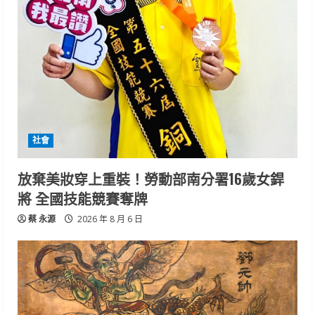
社會
放棄美妝穿上重裝！勞動部南分署16歲女銲
將 全國技能競賽奪牌
蔡 永源
2026 年 8 月 6 日