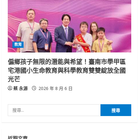
教育
偏鄉孩子無限的潛能與希望！臺南市學甲區
宅港國小生命教育與科學教育雙雙綻放全國
光芒
蔡 永源
2026 年 8 月 6 日
搜
尋
關
鍵
近期文章