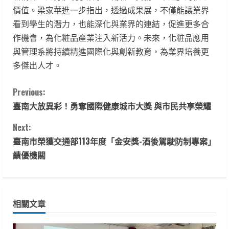
價值。梁家華進一步指出，透過成果展，不僅能讓業界
看到學生的潛力，也能深化與業界的連結，促進更多合
作機會，為化粧品產業注入新活力。未來，化粧品應用
與管理系將持續精進國際化與創新教育，為業界培養更
多傑出人才。
C
Previous:
臺南大放異彩！勇奪國際健康城市大獎 與市民共享榮耀
o
Next:
n
臺南市榮獲交通部113年度「金安獎-酒後駕駛防制專案」
t
績優機關
i
n
相關文章
u