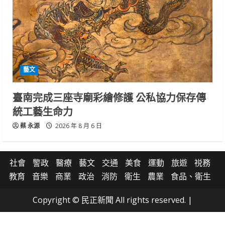
藝文
臺南完成三座寺廟彩繪修護 公私協力保存傳
統工藝生命力
蔡 永源
2026 年 8 月 6 日
社會
警政
醫療
藝文
交通
美食
運動
旅遊
祱務
教育
音樂
商業
政治
消防
衛生
農業
食品、衛生
Copyright © 民正新聞 All rights reserved.
|