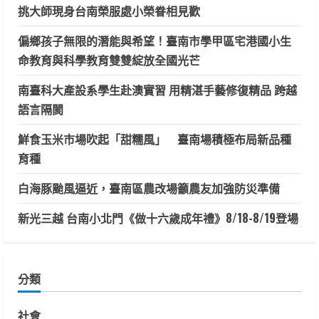
挑大師現身台南榮服處小榮眷相見歡
偏鄉孩子無限的潛能與希望！臺南市學甲區宅港國小生
命教育與科學教育雙雙綻放全國光芒
南臺科大產設系學生赴澳實習 用精湛手藝修復精品 跨越
語言隔閡
鮮食玉米市場吹起「甜糯風」 臺南場積極布局新品種
育種
白海豚颱風逼近，臺南區農改場籲農友加強防災準備
新光三越 台南小北門《做十六歲成年禮》8/18-8/19登場
分類
社會