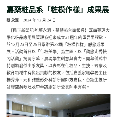
嘉藥粧品系「粧模作樣」成果展
蔡 永源
2024 年 12 月 24 日
【民正新聞記者:蔡永源，蔡慧茹台南報導】嘉南藥理大
學化粧品應用與管理系迎來成立31週年的重要里程碑，
於12月23日至25日舉辦第28屆「粧模作樣」靜態成果
展。活動首日以「化粧美學」為主題，以「動態走秀快
閃活動」揭開序幕，展現學生創意與實力。開幕儀式中
特別頒發傑出系友獎，以表彰在化粧品、生技、醫療及
教育領域中有傑出貢獻的校友，包括嘉義家職學務主任
楊秀萍、元和雅整形外科診所醫師方嘉良、台鉅生技研
發總監吳政旺及中華誠康診所營養師李宥潔。