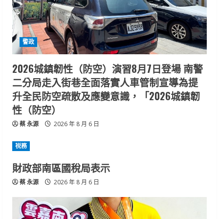
警政
2026城鎮韌性（防空）演習8月7日登場 南警
二分局走入街巷全面落實人車管制宣導為提
升全民防空疏散及應變意識，「2026城鎮韌
性（防空）
蔡 永源
2026 年 8 月 6 日
祱務
財政部南區國稅局表示
蔡 永源
2026 年 8 月 6 日