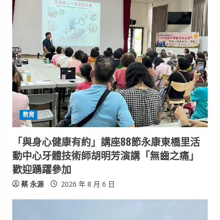
e
R
e
a
d
i
教育
n
「與身心健康有約」講座88節永康東橋里活
動中心牙體技術師胡明芳演講「無齒之痛」
g
歡迎踴躍參加
蔡 永源
2026 年 8 月 6 日