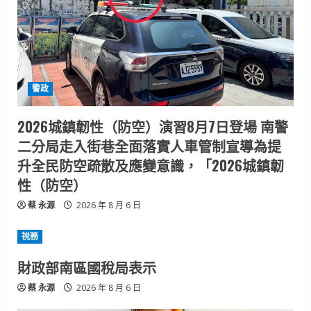
警政
2026城鎮韌性（防空）演習8月7日登場 南警
二分局走入街巷全面落實人車管制宣導為提
升全民防空疏散及應變意識，「2026城鎮韌
性（防空）
蔡 永源
2026 年 8 月 6 日
祱務
財政部南區國稅局表示
蔡 永源
2026 年 8 月 6 日