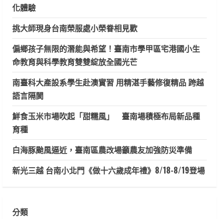
化體驗
挑大師現身台南榮服處小榮眷相見歡
偏鄉孩子無限的潛能與希望！臺南市學甲區宅港國小生
命教育與科學教育雙雙綻放全國光芒
南臺科大產設系學生赴澳實習 用精湛手藝修復精品 跨越
語言隔閡
鮮食玉米市場吹起「甜糯風」 臺南場積極布局新品種
育種
白海豚颱風逼近，臺南區農改場籲農友加強防災準備
新光三越 台南小北門《做十六歲成年禮》8/18-8/19登場
分類