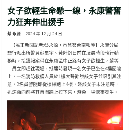
女子欲輕生命懸一線，永康警奮
力狂奔伸出援手
蔡 永源
2024 年 12 月 24 日
【民正新聞記者:蔡永源，蔡慧茹台南報導】永康分局
鹽行派出所警員蘇星宇、黃阡釩日前在凌晨時段執行勤
務時，接獲報案稱在永康區中正路有女子欲輕生，蘇等
二員立即趕往現場，抵達時發現一名女子已坐在4樓圍牆
上，一名消防救護人員於1樓大聲勸說該女子並吸引其注
意，2名員警隨即從樓梯跑上4樓，趁該女子未注意時，
迅速衝向前將其自圍牆上拉下來，避免一場憾事發生。