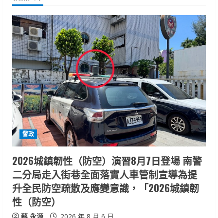
u
e
R
e
a
d
i
警政
n
2026城鎮韌性（防空）演習8月7日登場 南警
二分局走入街巷全面落實人車管制宣導為提
g
升全民防空疏散及應變意識，「2026城鎮韌
性（防空）
蔡 永源
2026 年 8 月 6 日