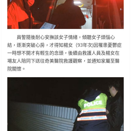
員警隨後耐心安撫該女子情緒，傾聽女子煩惱心
結，逐漸突破心房，才得知楊女（93年次)因罹患憂鬱症
一時想不開才有輕生的念頭，後續由救護人員及楊女在
場友人陪同下送往奇美醫院救護觀察，並通知家屬至醫
院關懷。