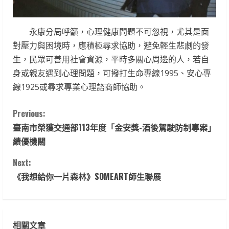
永康分局呼籲，心理健康問題不可忽視，尤其是面
對壓力與困境時，應積極尋求協助，避免輕生悲劇的發
生，民眾可善用社會資源，平時多關心周邊的人，若自
身或親友遇到心理問題，可撥打生命專線1995、安心專
線1925或尋求專業心理諮商師協助。
C
Previous:
臺南市榮獲交通部113年度「金安獎-酒後駕駛防制專案」
o
績優機關
n
Next:
t
《我想給你一片森林》SOMEART師生聯展
i
n
相關文章