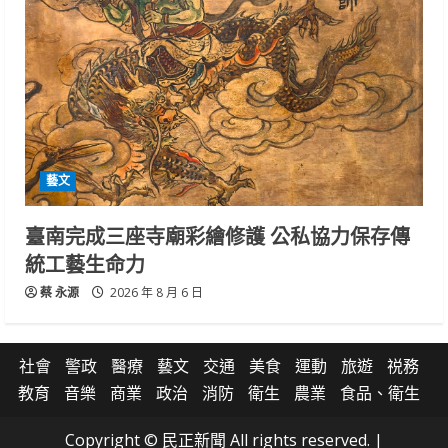
藝文
臺南完成三座寺廟彩繪修護 公私協力保存傳
統工藝生命力
蔡 永源
2026 年 8 月 6 日
社會
警政
醫療
藝文
交通
美食
運動
旅遊
祱務
教育
音樂
商業
政治
消防
衛生
農業
食品、衛生
Copyright © 民正新聞 All rights reserved.
|