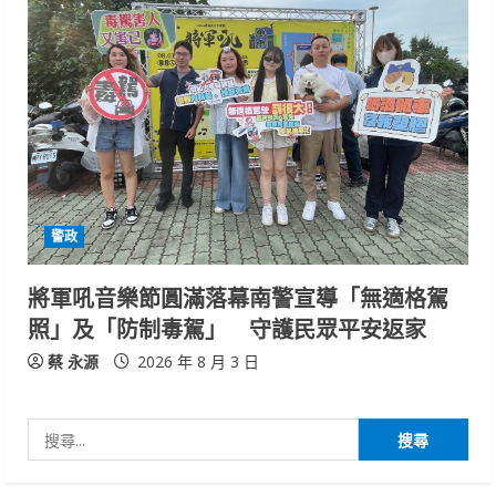
警政
將軍吼音樂節圓滿落幕南警宣導「無適格駕
照」及「防制毒駕」 守護民眾平安返家
蔡 永源
2026 年 8 月 3 日
搜
尋
關