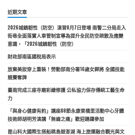
鍵
近期文章
字:
2026城鎮韌性（防空）演習8月7日登場 南警二分局走入
街巷全面落實人車管制宣導為提升全民防空疏散及應變
意識，「2026城鎮韌性（防空）
財政部南區國稅局表示
放棄美妝穿上重裝！勞動部南分署16歲女銲將 全國技能
競賽奪牌
臺南完成三座寺廟彩繪修護 公私協力保存傳統工藝生命
力
「與身心健康有約」講座88節永康東橋里活動中心牙體
技術師胡明芳演講「無齒之痛」歡迎踴躍參加
崑山科大國際生搭船跳島遊澎湖 海上旅運融合觀光與文