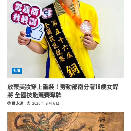
社會
放棄美妝穿上重裝！勞動部南分署16歲女銲
將 全國技能競賽奪牌
蔡 永源
2026 年 8 月 6 日