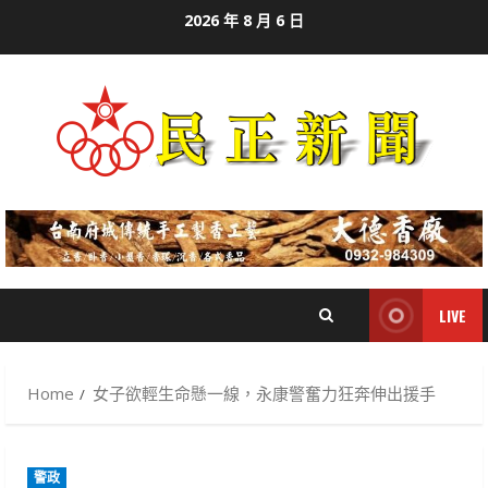
Skip
2026 年 8 月 6 日
to
content
LIVE
Home
女子欲輕生命懸一線，永康警奮力狂奔伸出援手
警政