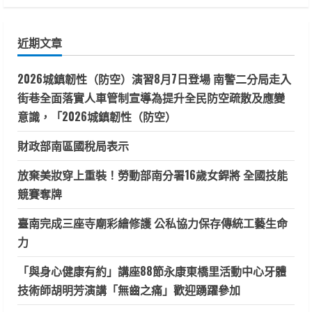
關
鍵
近期文章
字:
2026城鎮韌性（防空）演習8月7日登場 南警二分局走入
街巷全面落實人車管制宣導為提升全民防空疏散及應變
意識，「2026城鎮韌性（防空）
財政部南區國稅局表示
放棄美妝穿上重裝！勞動部南分署16歲女銲將 全國技能
競賽奪牌
臺南完成三座寺廟彩繪修護 公私協力保存傳統工藝生命
力
「與身心健康有約」講座88節永康東橋里活動中心牙體
技術師胡明芳演講「無齒之痛」歡迎踴躍參加