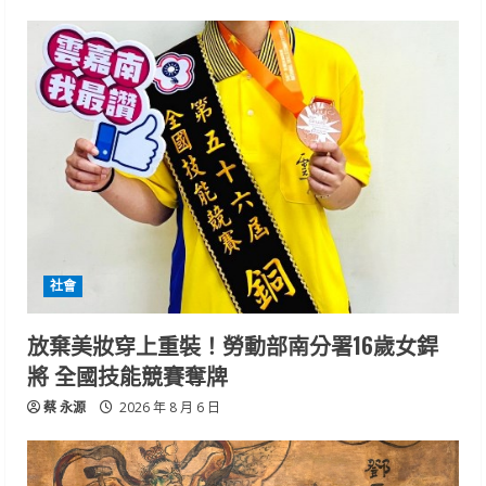
社會
放棄美妝穿上重裝！勞動部南分署16歲女銲
將 全國技能競賽奪牌
蔡 永源
2026 年 8 月 6 日