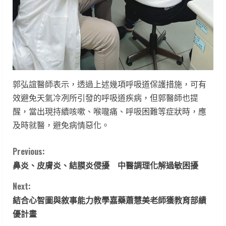
郭弘誼醫師表示，透過上述幾項呼吸道保護措施，可有
效避免天氣冷冽所引發的呼吸道疾病，但郭醫師也提
醒，當出現持續咳嗽、喉嚨痛、呼吸困難等症狀時，應
及時就醫，避免病情惡化。
C
Previous:
鼻炎、皮膚炎、結膜炎侵擾 中醫調理化解過敏困擾
o
Next:
n
結合心智圖與敘事能力教學嘉藥蕭慧美老師獲教育部績
t
優計畫