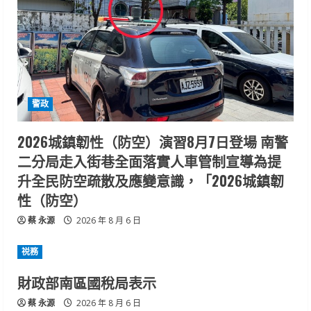
警政
2026城鎮韌性（防空）演習8月7日登場 南警
二分局走入街巷全面落實人車管制宣導為提
升全民防空疏散及應變意識，「2026城鎮韌
性（防空）
蔡 永源
2026 年 8 月 6 日
祱務
財政部南區國稅局表示
蔡 永源
2026 年 8 月 6 日