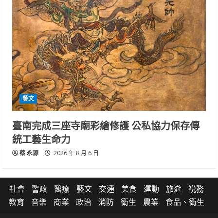
藝文
臺南完成三座寺廟彩繪修護 公私協力保存傳
統工藝生命力
蔡 永源
2026 年 8 月 6 日
社會
警政
醫療
藝文
交通
美食
運動
旅遊
祱務
教育
音樂
商業
政治
消防
衛生
農業
食品、衛生