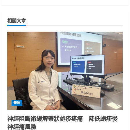
i
n
相關文章
u
e
R
e
a
d
i
醫療
n
神經阻斷術緩解帶狀皰疹疼痛 降低皰疹後
神經痛風險
g