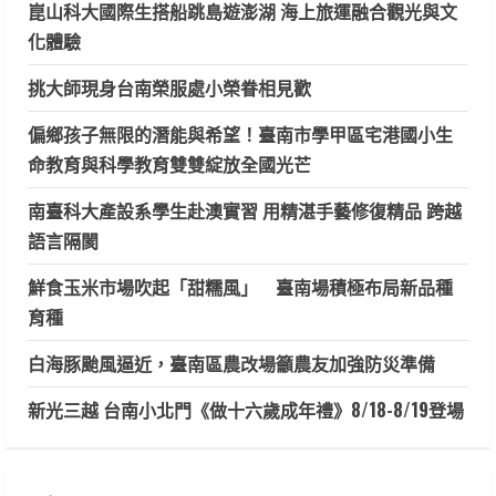
崑山科大國際生搭船跳島遊澎湖 海上旅運融合觀光與文
化體驗
挑大師現身台南榮服處小榮眷相見歡
偏鄉孩子無限的潛能與希望！臺南市學甲區宅港國小生
命教育與科學教育雙雙綻放全國光芒
南臺科大產設系學生赴澳實習 用精湛手藝修復精品 跨越
語言隔閡
鮮食玉米市場吹起「甜糯風」 臺南場積極布局新品種
育種
白海豚颱風逼近，臺南區農改場籲農友加強防災準備
新光三越 台南小北門《做十六歲成年禮》8/18-8/19登場