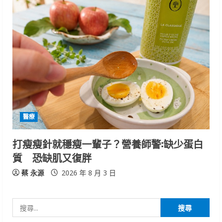
醫療
打瘦瘦針就穩瘦一輩子？營養師警:缺少蛋白
質 恐缺肌又復胖
蔡 永源
2026 年 8 月 3 日
搜
尋