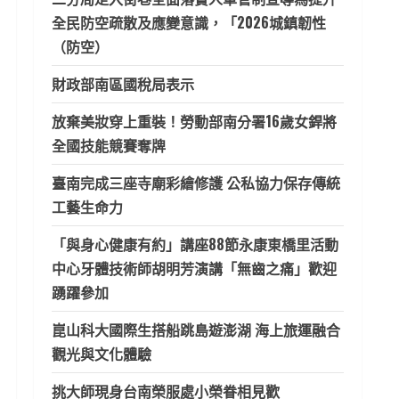
全民防空疏散及應變意識，「2026城鎮韌性
（防空）
財政部南區國稅局表示
放棄美妝穿上重裝！勞動部南分署16歲女銲將
全國技能競賽奪牌
臺南完成三座寺廟彩繪修護 公私協力保存傳統
工藝生命力
「與身心健康有約」講座88節永康東橋里活動
中心牙體技術師胡明芳演講「無齒之痛」歡迎
踴躍參加
崑山科大國際生搭船跳島遊澎湖 海上旅運融合
觀光與文化體驗
挑大師現身台南榮服處小榮眷相見歡