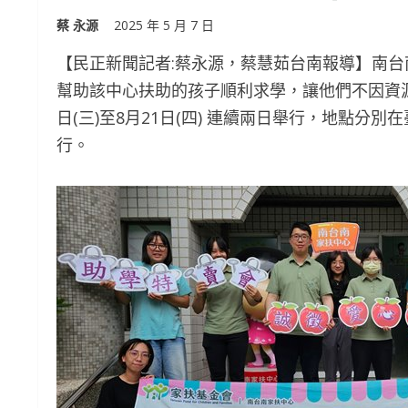
蔡 永源
2025 年 5 月 7 日
【民正新聞記者:蔡永源，蔡慧茹台南報導】南
幫助該中心扶助的孩子順利求學，讓他們不因資源
日(三)至8月21日(四) 連續兩日舉行，地點
行。