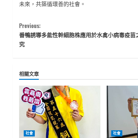
未來，共築循環善的社會。
C
Previous:
番鴨誘導多能性幹細胞株應用於水禽小病毒疫苗
o
究
n
t
相關文章
i
n
u
e
R
社會
社會