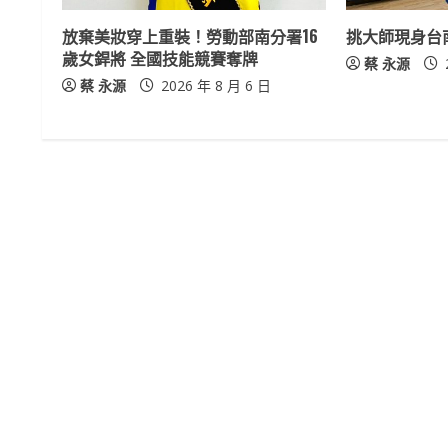
e
放棄美妝穿上重裝！勞動部南分署16
挑大師現身台
a
歲女銲將 全國技能競賽奪牌
蔡 永源
蔡 永源
2026 年 8 月 6 日
d
i
n
g