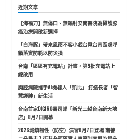
鍵
近期文章
字:
【海福刀】無傷口、無輻射安南醫院為攝護腺
癌治療開啟新選擇
「白海豚」帶來風雨不容小覷台電台南區處呼
籲落實防範以防災損
台南「區區有充電站」計畫，第9批充電站上
線啟用
胸腔病院攜手AI機器人「凱比」 打造長者「智
慧護肺」新生活
台南首家DIGIRO壽司郎「新光三越台南新天地
店」8月7日開幕
2026城鎮韌性（防空）演習8月7日登場 南警
二分局走入街巷全面落實人車管制宣導為提升