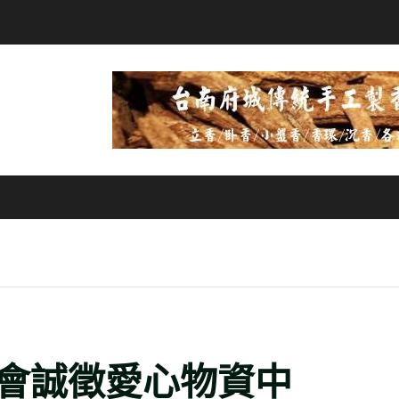
會誠徵愛心物資中