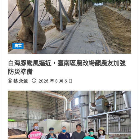
農業
白海豚颱風逼近，臺南區農改場籲農友加強
防災準備
蔡 永源
2026 年 8 月 6 日