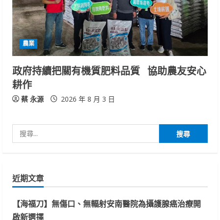
農業
政府持續把關有機質肥料品質 協助農友安心
耕作
蔡 永源
2026 年 8 月 3 日
搜
尋
關
鍵
近期文章
字:
【海福刀】無傷口、無輻射安南醫院為攝護腺癌治療開
啟新選擇