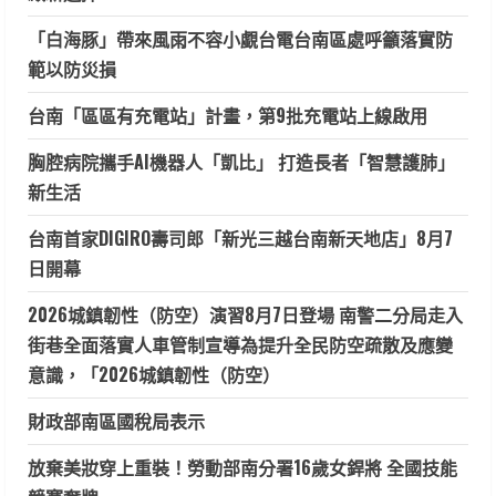
「白海豚」帶來風雨不容小覷台電台南區處呼籲落實防
範以防災損
台南「區區有充電站」計畫，第9批充電站上線啟用
胸腔病院攜手AI機器人「凱比」 打造長者「智慧護肺」
新生活
台南首家DIGIRO壽司郎「新光三越台南新天地店」8月7
日開幕
2026城鎮韌性（防空）演習8月7日登場 南警二分局走入
街巷全面落實人車管制宣導為提升全民防空疏散及應變
意識，「2026城鎮韌性（防空）
財政部南區國稅局表示
放棄美妝穿上重裝！勞動部南分署16歲女銲將 全國技能