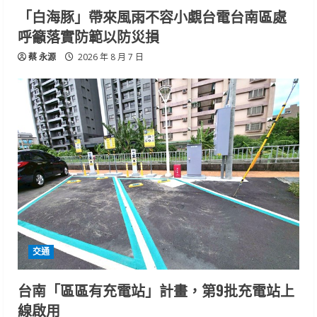
「白海豚」帶來風雨不容小覷台電台南區處
呼籲落實防範以防災損
蔡 永源
2026 年 8 月 7 日
交通
台南「區區有充電站」計畫，第9批充電站上
線啟用