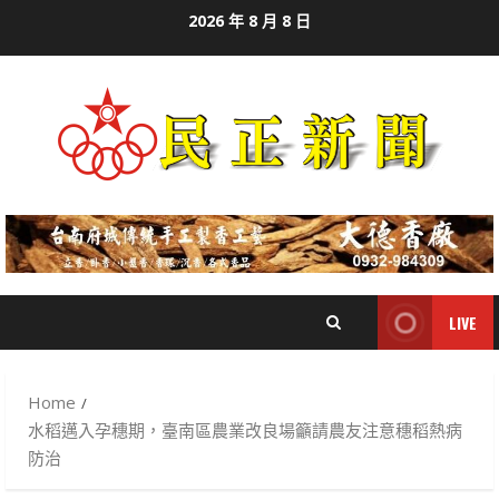
Skip
2026 年 8 月 8 日
to
content
LIVE
Home
水稻邁入孕穗期，臺南區農業改良場籲請農友注意穗稻熱病
防治