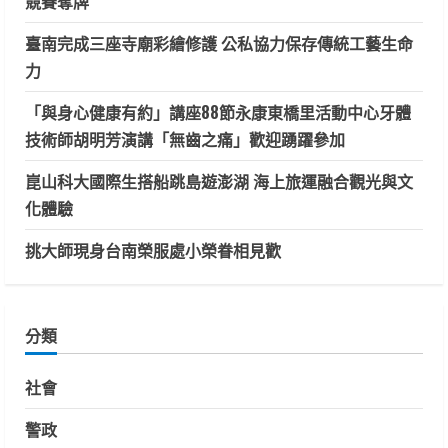
競賽奪牌
臺南完成三座寺廟彩繪修護 公私協力保存傳統工藝生命
力
「與身心健康有約」講座88節永康東橋里活動中心牙體
技術師胡明芳演講「無齒之痛」歡迎踴躍參加
崑山科大國際生搭船跳島遊澎湖 海上旅運融合觀光與文
化體驗
挑大師現身台南榮服處小榮眷相見歡
分類
社會
警政