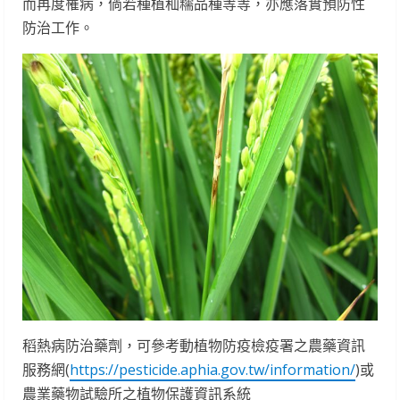
而再度罹病，倘若種植秈糯品種等等，亦應落實預防性
防治工作。
稻熱病防治藥劑，可參考動植物防疫檢疫署之農藥資訊
服務網(
https://pesticide.aphia.gov.tw/information/
)或
農業藥物試驗所之植物保護資訊系統