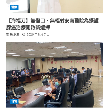
醫療
【海福刀】無傷口、無輻射安南醫院為攝護
腺癌治療開啟新選擇
蔡 永源
2026 年 8 月 7 日
台電