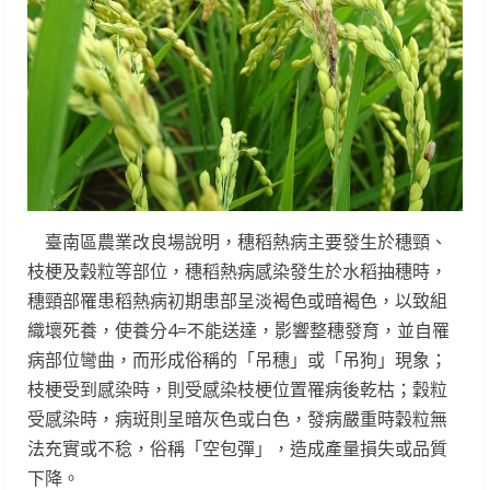
臺南區農業改良場說明，穗稻熱病主要發生於穗頸、
枝梗及穀粒等部位，穗稻熱病感染發生於水稻抽穗時，
穗頸部罹患稻熱病初期患部呈淡褐色或暗褐色，以致組
織壞死養，使養分4=不能送達，影響整穗發育，並自罹
病部位彎曲，而形成俗稱的「吊穗」或「吊狗」現象；
枝梗受到感染時，則受感染枝梗位置罹病後乾枯；穀粒
受感染時，病斑則呈暗灰色或白色，發病嚴重時穀粒無
法充實或不稔，俗稱「空包彈」，造成產量損失或品質
下降。