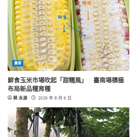
e
R
e
a
d
i
農業
n
鮮食玉米市場吹起「甜糯風」 臺南場積極
布局新品種育種
g
蔡 永源
2026 年 8 月 6 日