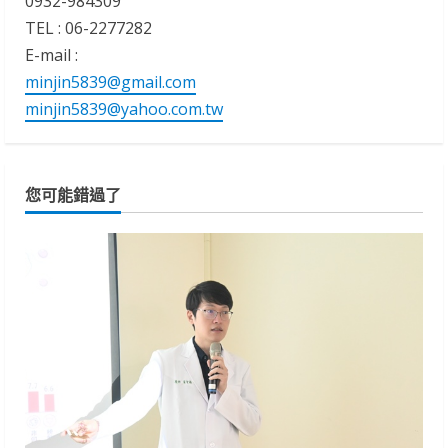
0932-984309
TEL : 06-2277282
E-mail :
minjin5839@gmail.com
minjin5839@yahoo.com.tw
您可能錯過了