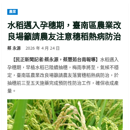
農業
水稻邁入孕穗期，臺南區農業改
良場籲請農友注意穗稻熱病防治
蔡 永源
2026 年 4 月 24 日
【民正新聞記者:蔡永源，蔡慧茹台南報導】
水稻邁入
孕穗期，早植水稻已陸續抽穗，梅雨季將至，氣候不穩
定，臺南區農業改良場籲請農友落實穗稻熱病防治，於
抽穗前三至五天施藥完成預防性防治工作，確保收成產
量。