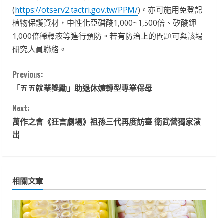
(
https://otserv2.tactri.gov.tw/PPM/
)。亦可施用免登記
植物保護資材，中性化亞磷酸1,000~1,500倍、矽酸鉀
1,000倍稀釋液等進行預防。若有防治上的問題可與該場
研究人員聯絡。
C
Previous:
「五五就業獎勵」助退休嬤轉型專業保母
o
Next:
n
萬作之會《狂言劇場》祖孫三代再度訪臺 衛武營獨家演
t
出
i
n
相關文章
u