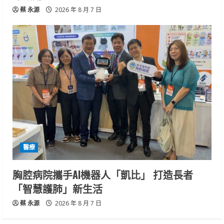
蔡 永源
2026 年 8 月 7 日
醫療
胸腔病院攜手AI機器人「凱比」 打造長者
「智慧護肺」新生活
蔡 永源
2026 年 8 月 7 日