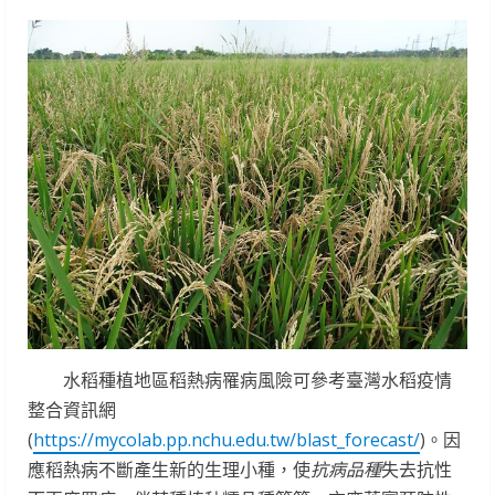
水稻種植地區稻熱病罹病風險可參考臺灣水稻疫情
整合資訊網
(
https://mycolab.pp.nchu.edu.tw/blast_forecast/
)。因
應稻熱病不斷產生新的生理小種，使
抗病品種
失去抗性