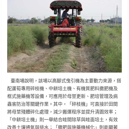
臺南場說明，該場以高腳式曳引機為主要動力來源，搭
配蘆筍專用碎枝機、中耕培土機、有機質肥料撒肥機及
框式施藥機等設備，可應用於母莖更新、肥培管理及病
蟲害防治等關鍵作業。其中，「碎枝機」可直接於田間
將母莖殘體碎化處理，減少搬運程序並提升清園效率；
「中耕培土機」則一舉結合畦間除草與畦面培土，有效
改善土壤通氣與排水；「撒肥與施藥機械化」則能顯著