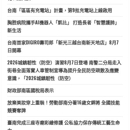
台南「區區有充電站」計畫，第9批充電站上線啟用
胸腔病院攜手AI機器人「凱比」 打造長者「智慧護肺」
新生活
台南首家DIGIRO壽司郎「新光三越台南新天地店」8月7
日開幕
2026城鎮韌性（防空）演習8月7日登場 南警二分局走入
街巷全面落實人車管制宣導為提升全民防空疏散及應變
意識，「2026城鎮韌性（防空）
財政部南區國稅局表示
放棄美妝穿上重裝！勞動部南分署16歲女銲將 全國技能
競賽奪牌
臺南完成三座寺廟彩繪修護 公私協力保存傳統工藝生命