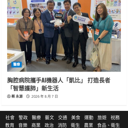
醫療
胸腔病院攜手AI機器人「凱比」 打造長者
「智慧護肺」新生活
蔡 永源
2026 年 8 月 7 日
社會
警政
醫療
藝文
交通
美食
運動
旅遊
祱務
教育
音樂
商業
政治
消防
衛生
農業
食品、衛生