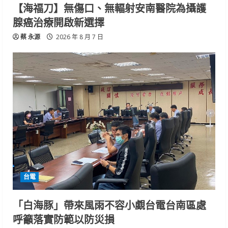
【海福刀】無傷口、無輻射安南醫院為攝護
腺癌治療開啟新選擇
蔡 永源
2026 年 8 月 7 日
台電
「白海豚」帶來風雨不容小覷台電台南區處
呼籲落實防範以防災損