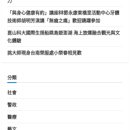
力
「與身心健康有約」講座88節永康東橋里活動中心牙體
技術師胡明芳演講「無齒之痛」歡迎踴躍參加
崑山科大國際生搭船跳島遊澎湖 海上旅運融合觀光與文
化體驗
挑大師現身台南榮服處小榮眷相見歡
分類
社會
警政
醫療
藝文