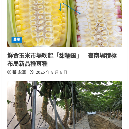
e
a
d
i
農業
n
鮮食玉米市場吹起「甜糯風」 臺南場積極
布局新品種育種
g
蔡 永源
2026 年 8 月 6 日