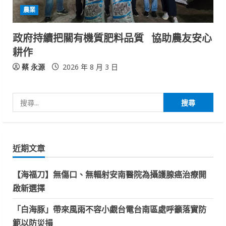
農業
政府持續把關有機質肥料品質 協助農友安心
耕作
蔡 永源
2026 年 8 月 3 日
搜
尋
關
鍵
近期文章
字:
【海福刀】無傷口、無輻射安南醫院為攝護腺癌治療開
啟新選擇
「白海豚」帶來風雨不容小覷台電台南區處呼籲落實防
範以防災損