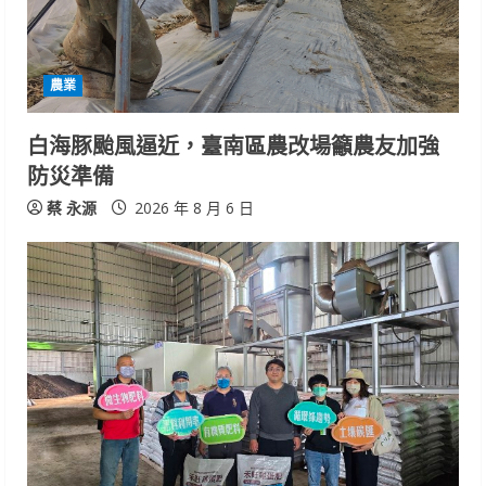
農業
白海豚颱風逼近，臺南區農改場籲農友加強
防災準備
蔡 永源
2026 年 8 月 6 日