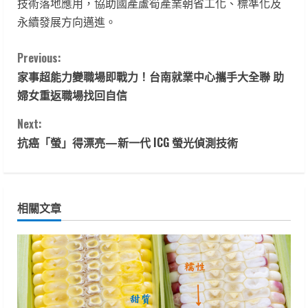
技術落地應用，協助國產蘆筍產業朝省工化、標準化及
永續發展方向邁進。
C
Previous:
家事超能力變職場即戰力！台南就業中心攜手大全聯 助
o
婦女重返職場找回自信
n
Next:
t
抗癌「螢」得漂亮—新一代 ICG 螢光偵測技術
i
n
相關文章
u
e
R