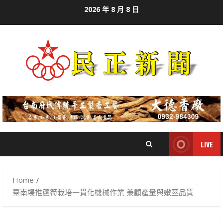
Skip
2026 年 8 月 8 日
to
content
LIVE
Home
臺南場推蘆筍栽培一貫化機械作業 兼顧產量與嫩莖品質