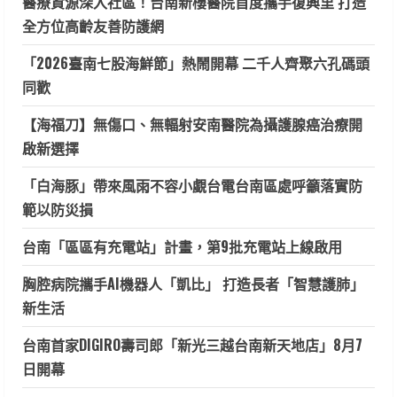
醫療資源深入社區！台南新樓醫院首度攜手復興里 打造
全方位高齡友善防護網
「2026臺南七股海鮮節」熱鬧開幕 二千人齊聚六孔碼頭
同歡
【海福刀】無傷口、無輻射安南醫院為攝護腺癌治療開
啟新選擇
「白海豚」帶來風雨不容小覷台電台南區處呼籲落實防
範以防災損
台南「區區有充電站」計畫，第9批充電站上線啟用
胸腔病院攜手AI機器人「凱比」 打造長者「智慧護肺」
新生活
台南首家DIGIRO壽司郎「新光三越台南新天地店」8月7
日開幕