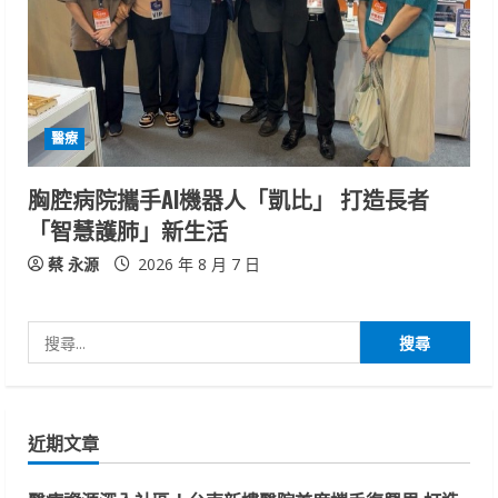
醫療
胸腔病院攜手AI機器人「凱比」 打造長者
「智慧護肺」新生活
蔡 永源
2026 年 8 月 7 日
搜
尋
關
鍵
近期文章
字: