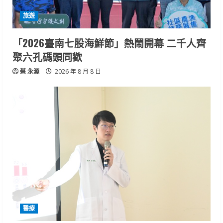
旅遊
「2026臺南七股海鮮節」熱鬧開幕 二千人齊
聚六孔碼頭同歡
蔡 永源
2026 年 8 月 8 日
醫療