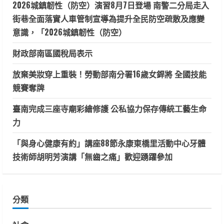
2026城鎮韌性（防空）演習8月7日登場 南警二分局走入
街巷全面落實人車管制宣導為提升全民防空疏散及應變
意識，「2026城鎮韌性（防空）
財政部南區國稅局表示
放棄美妝穿上重裝！勞動部南分署16歲女銲將 全國技能
競賽奪牌
臺南完成三座寺廟彩繪修護 公私協力保存傳統工藝生命
力
「與身心健康有約」講座88節永康東橋里活動中心牙體
技術師胡明芳演講「無齒之痛」歡迎踴躍參加
分類