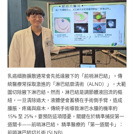
乳癌細胞擴散通常會先抵達腋下的「前哨淋巴結」。傳
統醫療常採取激進的「淋巴結廓清術（ALND）」，大範
圍切除腋下淋巴結。然而，淋巴結是調節體液回流的樞
紐，一旦清除過大，液體便會蓄積在手術側手臂，造成
腫脹、疼痛與麻木，傳統手術導致淋巴水腫的機率約
15% 至 25%。要預防這項隱憂，關鍵在於精準捕捉第一
道關卡——前哨淋巴結。 精準醫療的「第一道關卡」：
前哨淋巴結切片術 (SLNB)