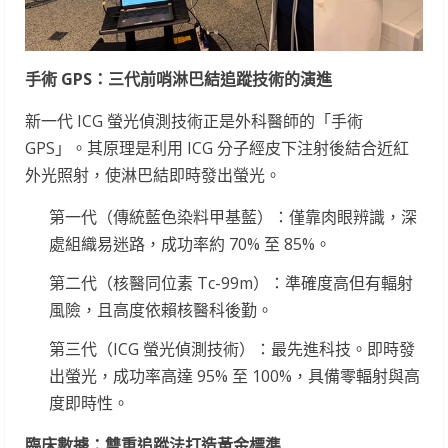
手術
GPS
：三代前哨淋巴結追蹤技術的演進
新一代 ICG 螢光偵測技術正是外科醫師的「手術
GPS」。其原理是利用 ICG 分子經皮下注射後結合近紅
外光照射，使淋巴結即時發出螢光。
第一代（傳統藍色染料甲基藍）：僅靠肉眼辨識，深
處組織易迷路，成功率約 70% 至 85%。
第二代（核醫同位素 Tc-99m）：準確度高但有輻射
風險，且高度依賴核醫科後勤。
第三代（ICG 螢光偵測技術）：最先進科技。即時發
出螢光，成功率高達 95% 至 100%，具備零輻射與高
度即時性。
臨床數據：雙重追蹤法打造黃金標準