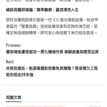
總結與醫師建議：精準醫療，贏得漂亮人生
郭綜合醫院即將引進新一代 ICG 螢光導航設備，結合甲
基藍的「雙重追蹤」技術能確保拿到足夠的淋巴結，若
確定無癌細胞轉移，即可安心免除腋下淋巴結全廓清。
C
Previous:
臺南場推蘆筍栽培一貫化機械作業 兼顧產量與嫩莖品質
o
Next:
n
林燕祝痛批，能源署護航假養魚真種電？業者積欠工程
t
款和租金20多億
i
n
相關文章
u