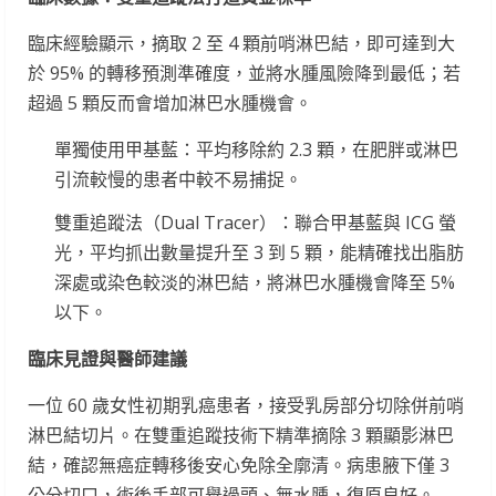
臨床經驗顯示，摘取 2 至 4 顆前哨淋巴結，即可達到大
於 95% 的轉移預測準確度，並將水腫風險降到最低；若
超過 5 顆反而會增加淋巴水腫機會。
單獨使用甲基藍：平均移除約 2.3 顆，在肥胖或淋巴
引流較慢的患者中較不易捕捉。
雙重追蹤法（Dual Tracer）：聯合甲基藍與 ICG 螢
光，平均抓出數量提升至 3 到 5 顆，能精確找出脂肪
深處或染色較淡的淋巴結，將淋巴水腫機會降至 5%
以下。
臨床見證與醫師建議
一位 60 歲女性初期乳癌患者，接受乳房部分切除併前哨
淋巴結切片。在雙重追蹤技術下精準摘除 3 顆顯影淋巴
結，確認無癌症轉移後安心免除全廓清。病患腋下僅 3
公分切口，術後手部可舉過頭、無水腫，復原良好。