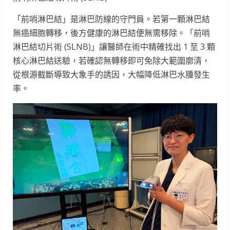
「前哨淋巴結」是淋巴防線的守門員。若第一顆淋巴結
無癌細胞轉移，後方健康的淋巴結便無需移除。「前哨
淋巴結切片術 (SLNB)」讓醫師在術中精確找出 1 至 3 顆
核心淋巴結送驗，若確認無轉移即可免除大範圍廓清，
從根源截斷導致大象手的誘因，大幅降低淋巴水腫發生
率。