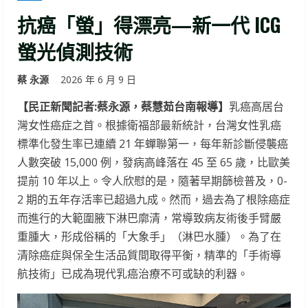
抗癌「螢」得漂亮—新一代 ICG
螢光偵測技術
蔡 永源
2026 年 6 月 9 日
【民正新聞記者:蔡永源，蔡慧茹台南報導】
乳癌高居台
灣女性癌症之首。根據衛福部最新統計，台灣女性乳癌
標準化發生率已連續 21 年蟬聯第一，每年新診斷侵襲癌
人數突破 15,000 例，發病高峰落在 45 至 65 歲，比歐美
提前 10 年以上。令人欣慰的是，隨著早期篩檢普及，0-
2 期的五年存活率已超過九成。然而，過去為了根除癌症
而進行的大範圍腋下淋巴廓清，常導致病友術後手臂嚴
重腫大，形成俗稱的「大象手」（淋巴水腫）。為了在
清除癌症與保全生活品質間取得平衡，精準的「手術導
航技術」已成為現代乳癌治療不可或缺的利器。