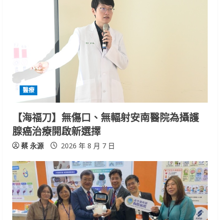
醫療
【海福刀】無傷口、無輻射安南醫院為攝護
腺癌治療開啟新選擇
蔡 永源
2026 年 8 月 7 日