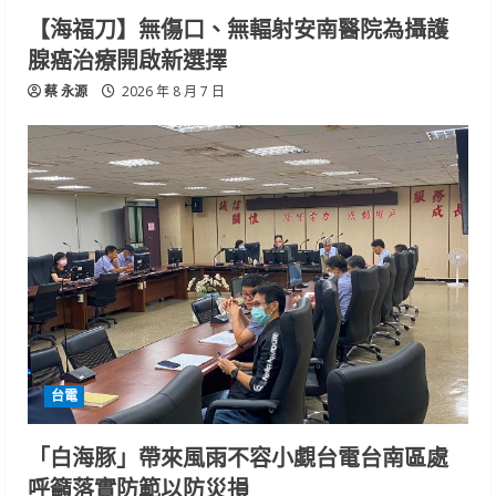
【海福刀】無傷口、無輻射安南醫院為攝護
腺癌治療開啟新選擇
蔡 永源
2026 年 8 月 7 日
台電
「白海豚」帶來風雨不容小覷台電台南區處
呼籲落實防範以防災損