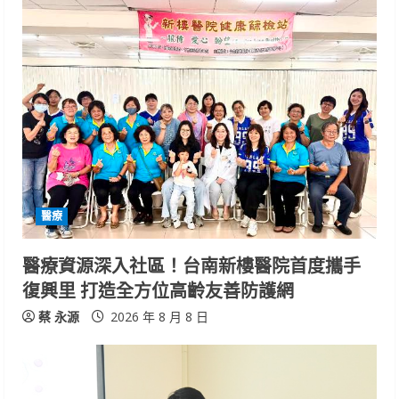
e
R
e
a
d
i
醫療
n
醫療資源深入社區！台南新樓醫院首度攜手
復興里 打造全方位高齡友善防護網
g
蔡 永源
2026 年 8 月 8 日